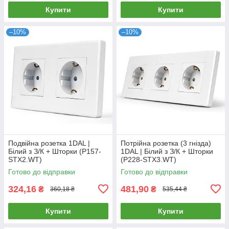
Купити
Купити
–10%
–10%
Подвійна розетка 1DAL |
Потрійна розетка (3 гнізда)
Білий з З/К + Шторки (P157-
1DAL | Білий з З/К + Шторки
STX2.WT)
(P228-STX3.WT)
Готово до відправки
Готово до відправки
324,16
481,90
₴
₴
360,18 ₴
535,44 ₴
Купити
Купити