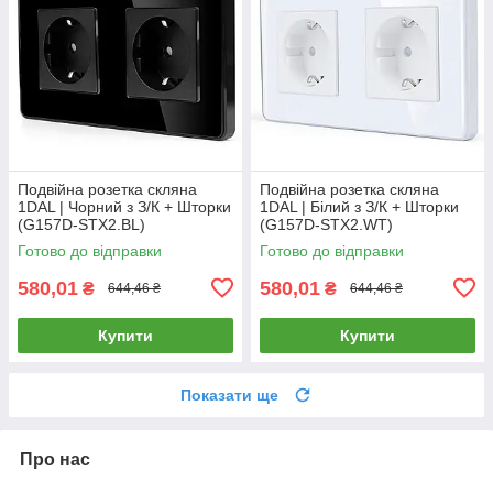
Подвійна розетка скляна
Подвійна розетка скляна
1DAL | Чорний з З/К + Шторки
1DAL | Білий з З/К + Шторки
(G157D-STX2.BL)
(G157D-STX2.WT)
Готово до відправки
Готово до відправки
580,01
580,01
₴
₴
644,46 ₴
644,46 ₴
Купити
Купити
Показати ще
Про нас