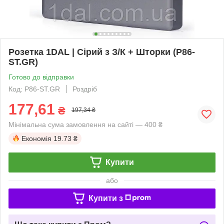
Розетка 1DAL | Сірий з З/К + Шторки (P86-
ST.GR)
Готово до відправки
Код: P86-ST.GR
Роздріб
177,61
₴
197,34 ₴
Мінімальна сума замовлення на сайті — 400 ₴
Економія
19.73 ₴
Купити
або
Купити з