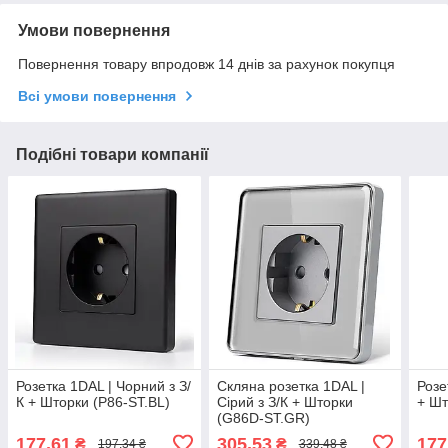
Умови повернення
Повернення товару впродовж 14 днів за рахунок покупця
Всі умови повернення
Подібні товари компанії
Розетка 1DAL | Чорний з З/
Скляна розетка 1DAL |
Розе
К + Шторки (P86-ST.BL)
Сірий з З/К + Шторки
+ Шт
(G86D-ST.GR)
177,61
305,53
177
₴
₴
197,34 ₴
339,48 ₴