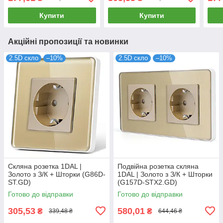
Купити
Купити
Акційні пропозиції та новинки
2.5D скло
–10%
2.5D скло
–10%
Скляна розетка 1DAL |
Подвійна розетка скляна
Золото з З/К + Шторки (G86D-
1DAL | Золото з З/К + Шторки
ST.GD)
(G157D-STX2.GD)
Готово до відправки
Готово до відправки
305,53
580,01
₴
₴
339,48 ₴
644,46 ₴