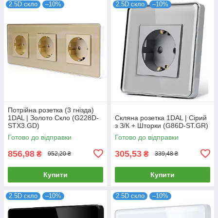
2.5D скло
–10%
2.5D скло
–10%
Потрійна розетка (3 гнізда)
1DAL | Золото Скло (G228D-
Скляна розетка 1DAL | Сірий
STX3.GD)
з З/К + Шторки (G86D-ST.GR)
Готово до відправки
Готово до відправки
856,98
305,53
₴
₴
952,20 ₴
339,48 ₴
Купити
Купити
2.5D скло
–10%
2.5D скло
–10%