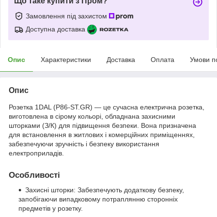
Що таке купити з Пром?
Замовлення під захистом
Доступна доставка
Опис
Характеристики
Доставка
Оплата
Умови п
Опис
Розетка 1DAL (P86-ST.GR) — це сучасна електрична розетка,
виготовлена в сірому кольорі, обладнана захисними
шторками (З/К) для підвищення безпеки. Вона призначена
для встановлення в житлових і комерційних приміщеннях,
забезпечуючи зручність і безпеку використання
електроприладів.
Особливості
Захисні шторки: Забезпечують додаткову безпеку,
запобігаючи випадковому потраплянню сторонніх
предметів у розетку.