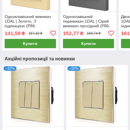
Одноклавішний вимикач
Одноклавішний
Двок
1DAL | Золото, З
перемикач 1DAL | Сірий
1DAL
індикацією (P86-
вимикач прохідний (P86-
інди
SW1G.GD)
SW1G2W.GR)
141,59
152,77
161
₴
₴
157,32 ₴
169,74 ₴
Купити
Купити
Акційні пропозиції та новинки
–10%
–10%