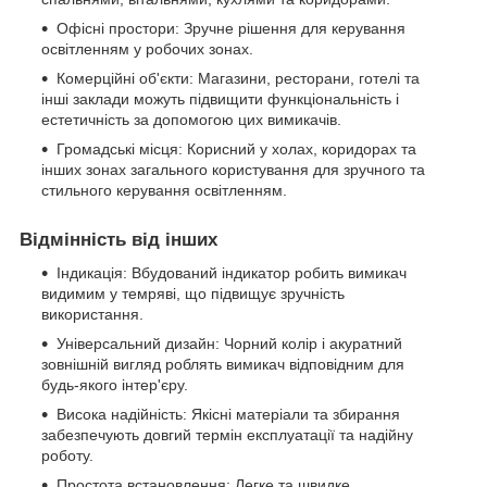
Офісні простори: Зручне рішення для керування
освітленням у робочих зонах.
Комерційні об'єкти: Магазини, ресторани, готелі та
інші заклади можуть підвищити функціональність і
естетичність за допомогою цих вимикачів.
Громадські місця: Корисний у холах, коридорах та
інших зонах загального користування для зручного та
стильного керування освітленням.
Відмінність від інших
Індикація: Вбудований індикатор робить вимикач
видимим у темряві, що підвищує зручність
використання.
Універсальний дизайн: Чорний колір і акуратний
зовнішній вигляд роблять вимикач відповідним для
будь-якого інтер'єру.
Висока надійність: Якісні матеріали та збирання
забезпечують довгий термін експлуатації та надійну
роботу.
Простота встановлення: Легке та швидке