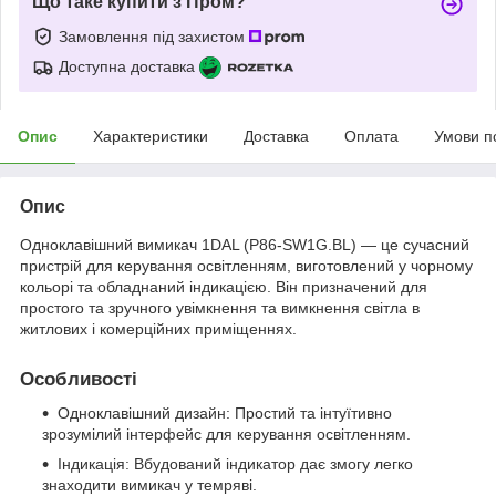
Що таке купити з Пром?
Замовлення під захистом
Доступна доставка
Опис
Характеристики
Доставка
Оплата
Умови п
Опис
Одноклавішний вимикач 1DAL (P86-SW1G.BL) — це сучасний
пристрій для керування освітленням, виготовлений у чорному
кольорі та обладнаний індикацією. Він призначений для
простого та зручного увімкнення та вимкнення світла в
житлових і комерційних приміщеннях.
Особливості
Одноклавішний дизайн: Простий та інтуїтивно
зрозумілий інтерфейс для керування освітленням.
Індикація: Вбудований індикатор дає змогу легко
знаходити вимикач у темряві.