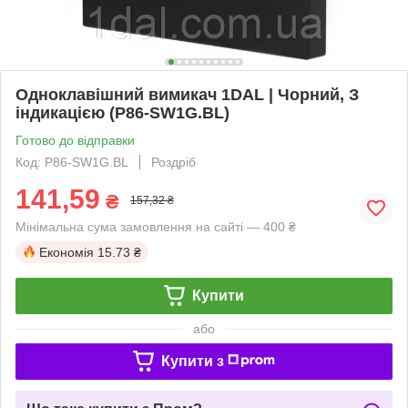
Одноклавішний вимикач 1DAL | Чорний, З
індикацією (P86-SW1G.BL)
Готово до відправки
Код: P86-SW1G.BL
Роздріб
141,59
₴
157,32 ₴
Мінімальна сума замовлення на сайті — 400 ₴
Економія
15.73 ₴
Купити
або
Купити з