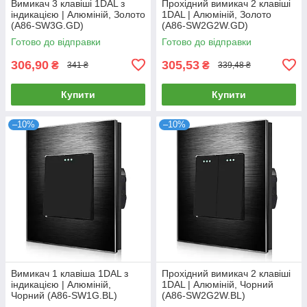
Вимикач 3 клавіші 1DAL з
Прохідний вимикач 2 клавіші
індикацією | Алюміній, Золото
1DAL | Алюміній, Золото
(А86-SW3G.GD)
(A86-SW2G2W.GD)
Готово до відправки
Готово до відправки
306,90
305,53
₴
₴
341 ₴
339,48 ₴
Купити
Купити
–10%
–10%
Вимикач 1 клавіша 1DAL з
Прохідний вимикач 2 клавіші
індикацією | Алюміній,
1DAL | Алюміній, Чорний
Чорний (А86-SW1G.BL)
(A86-SW2G2W.BL)