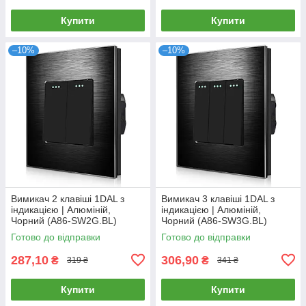
Купити
Купити
–10%
–10%
Вимикач 2 клавіші 1DAL з
Вимикач 3 клавіші 1DAL з
індикацією | Алюміній,
індикацією | Алюміній,
Чорний (А86-SW2G.BL)
Чорний (А86-SW3G.BL)
Готово до відправки
Готово до відправки
287,10
306,90
₴
₴
319 ₴
341 ₴
Купити
Купити