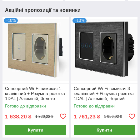
Акційні пропозиції та новинки
–10%
–10%
Сенсорний Wi-Fi вимикач 1-
Сенсорний Wi-Fi вимикач 3-
клавішний + Розумна розетка
клавішний + Розумна розетка
1DAL | Алюміній, Золото
1DAL | Алюміній, Чорний
(A157-GSW1G.WF-ST.WF.GD)
(A157-GSW3G.WF-ST.WF.BL)
Готово до відправки
Готово до відправки
1 638,20
1 761,23
₴
₴
1 820,22 ₴
1 956,92 ₴
Купити
Купити