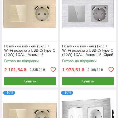
Розумний вимикач (3кл.) +
Розумний вимикач (1кл.) +
Wi-Fi розетка з USB-C/Type-C
Wi-Fi розетка з USB-C/Type-C
(20W) 1DAL | Алюміній,
(20W) 1DAL | Алюміній, Сірий
Золото (A157-GSW3G.WF-
(A157-GSW1G.WF-
Готово до відправки
Готово до відправки
STUTC.WF.GD)
STUTC.WF.GR)
2 101,54
1 978,51
₴
₴
2 335,04 ₴
2 198,34 ₴
Купити
Купити
–10%
–10%