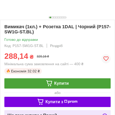
Вимикач (1кл.) + Розетка 1DAL | Чорний (P157-
SW1G-ST.BL)
Готово до відправки
Код: P157-SW1G-ST.BL
Роздріб
288,14
₴
320,16 ₴
Мінімальна сума замовлення на сайті — 400 ₴
Економія
32.02 ₴
Купити
або
Купити з