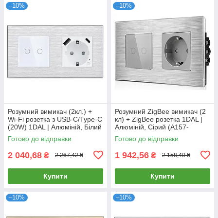
–10%
–10%
Розумний вимикач (2кл.) +
Розумний ZigBee вимикач (2
Wi-Fi розетка з USB-C/Type-C
кл) + ZigBee розетка 1DAL |
(20W) 1DAL | Алюміній, Білий
Алюміній, Сірий (A157-
(A157-GSW2G.WF-
GSW2G.ZB-ST.ZB.GR)
Готово до відправки
Готово до відправки
STUTC.WF.WT)
2 040,68
1 942,56
₴
₴
2 267,42 ₴
2 158,40 ₴
Купити
Купити
–10%
–10%