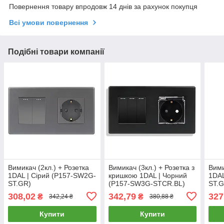
Повернення товару впродовж 14 днів за рахунок покупця
Всі умови повернення
Подібні товари компанії
Вимикач (2кл.) + Розетка
Вимикач (3кл.) + Розетка з
Вими
1DAL | Сірий (P157-SW2G-
кришкою 1DAL | Чорний
1DAL
ST.GR)
(P157-SW3G-STCR.BL)
ST.G
308,02
342,79
327
₴
₴
342,24 ₴
380,88 ₴
Купити
Купити