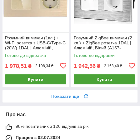
Розумний вимикач (1кл.) +
Розумний ZigBee вимикач (2
Wi-Fi розетка з USB-C/Type-C
кл.) + ZigBee розетка 1DAL |
(20W) 1DAL | Алюміній,
Алюміній, Білий (A157-
Золото (A157-GSW1G.WF-
GSW2G.ZB-ST.ZB.WT)
Готово до відправки
Готово до відправки
STUTC.WF.GD)
1 978,51
1 942,56
₴
₴
2 198,34 ₴
2 158,40 ₴
Купити
Купити
Показати ще
Про нас
98% позитивних з 126 відгуків за рік
Працює з 02.07.2024