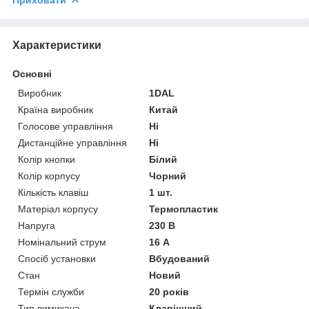
Характеристики
Основні
Виробник
1DAL
Країна виробник
Китай
Голосове управління
Ні
Дистанційне управління
Ні
Колір кнопки
Білий
Колір корпусу
Чорний
Кількість клавіш
1 шт.
Матеріал корпусу
Термопластик
Напруга
230 В
Номінальний струм
16 А
Спосіб установки
Вбудований
Стан
Новий
Термін служби
20 років
Тип вимикача
Клавішний