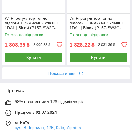
Wi-Fi регулятор теплої
Wi-Fi регулятор теплої
підлоги + Вимикач 2 клавіші
підлоги + Вимикач 3 клавіші
1DAL | Білий (P157-SW2G-
1DAL | Білий (P157-SW3G-
TR.WF.WT)
TR.WF.WT)
Готово до відправки
Готово до відправки
1 808,35
1 828,22
₴
₴
2 009,28 ₴
2 031,36 ₴
Купити
Купити
Показати ще
Про нас
98% позитивних з 126 відгуків за рік
Працює з 02.07.2024
м. Київ
вул. В.Черчиля, 42Е, Київ, Україна