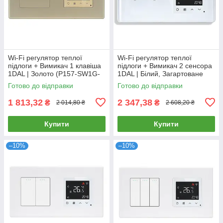
Wi-Fi регулятор теплої
Wi-Fi регулятор теплої
підлоги + Вимикач 1 клавіша
підлоги + Вимикач 2 сенсора
1DAL | Золото (P157-SW1G-
1DAL | Білий, Загартоване
TR.WF.GD)
скло (G157D-SW2G-
Готово до відправки
Готово до відправки
TR.WF.WT)
1 813,32
2 347,38
₴
₴
2 014,80 ₴
2 608,20 ₴
Купити
Купити
–10%
–10%