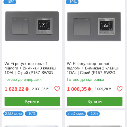
–10%
–10%
Wi-Fi регулятор теплої
Wi-Fi регулятор теплої
підлоги + Вимикач 3 клавіші
підлоги + Вимикач 2 клавіші
1DAL | Сірий (P157-SW3G-
1DAL | Сірий (P157-SW2G-
TR.WF.GR)
TR.WF.GR)
Готово до відправки
Готово до відправки
1 828,22
1 808,35
₴
₴
2 031,36 ₴
2 009,28 ₴
Купити
Купити
2.5D скло
–10%
2.5D скло
–10%