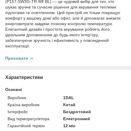
(P157-SW3G-TR.WF.BL) — це чудовий вибір для тих, хто
шукає зручне та сучасне рішення для керування теплими
підлогами та освітленням. Цей пристрій не тільки покращує
комфорт у вашому домі або офісі, але й допомагає знизити
енерговитрати завдяки точному контролю температури.
Елегантний дизайн і простота керування роблять його
ідеальним доповненням до будь-якого інтер'єру,
забезпечуючи зручність і ефективність у повсякденній
експлуатації.
Приховати
Характеристики
Основні
Виробник
1DAL
Країна виробник
Китай
Інтерфейс
Бездротовий
Вид терморегулятора
Електронний
Гарантійний термін
12 міс