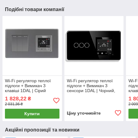
Подібні товари компанії
Wi-Fi регулятор теплої
Wi-Fi регулятор теплої
Wi-F
підлоги + Вимикач 3
підлоги + Вимикач 3
підл
клавіші 1DAL | Сірий
сенсори 1DAL | Чорний,
клав
(P157-SW3G-TR.WF.GR)
Загартоване скло (G157D-
(P1
1 828,22
1 8
₴
SW3G-TR.WF.BL)
2 031,36 ₴
2 009
Ціну уточнюйте
Купити
Акційні пропозиції та новинки