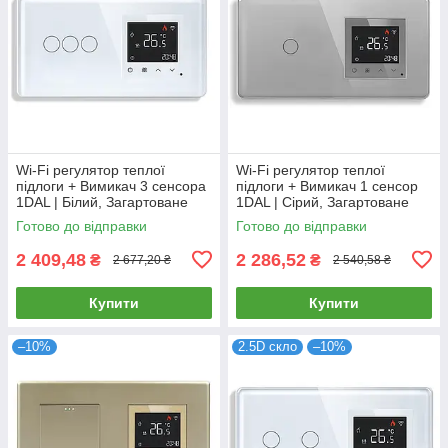
Wi-Fi регулятор теплої
Wi-Fi регулятор теплої
підлоги + Вимикач 3 сенсора
підлоги + Вимикач 1 сенсор
1DAL | Білий, Загартоване
1DAL | Сірий, Загартоване
скло (G157D-SW3G-
скло (G157D-SW1G-
Готово до відправки
Готово до відправки
TR.WF.WT)
TR.WF.GR)
2 409,48
2 286,52
₴
₴
2 677,20 ₴
2 540,58 ₴
Купити
Купити
–10%
2.5D скло
–10%