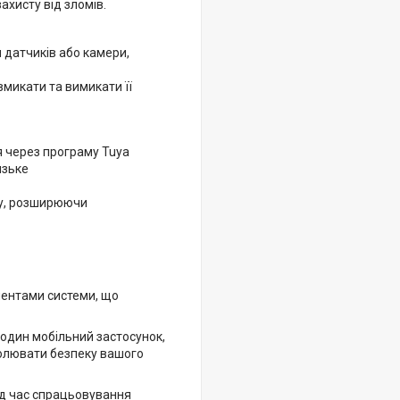
ахисту від зломів.
 датчиків або камери,
вмикати та вимикати її
я через програму Tuya
изьке
му, розширюючи
нентами системи, що
один мобільний застосунок,
олювати безпеку вашого
ід час спрацьовування