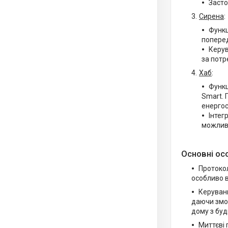
Засто
Сирена
:
Функц
поперед
Керув
за потр
Хаб
:
Функц
Smart. 
енерго
Інтег
можливо
Основні ос
Протокол
особливо 
Керуванн
даючи змо
дому з буд
Миттєві