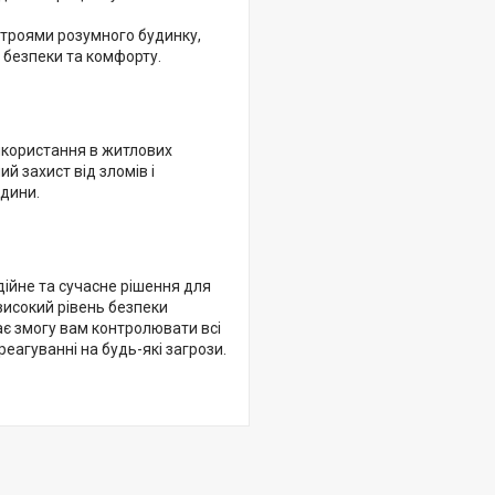
строями розумного будинку,
 безпеки та комфорту.
використання в житлових
й захист від зломів і
дини.
дійне та сучасне рішення для
високий рівень безпеки
дає змогу вам контролювати всі
реагуванні на будь-які загрози.