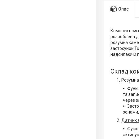
Опис
Комплект сигн
розроблена д
розумна камер
застосунок Tu
надсилаючи п
Склад ком
Розумна
Функц
та запи
через з
Засто
зонами,
Датчик 
Функц
активую