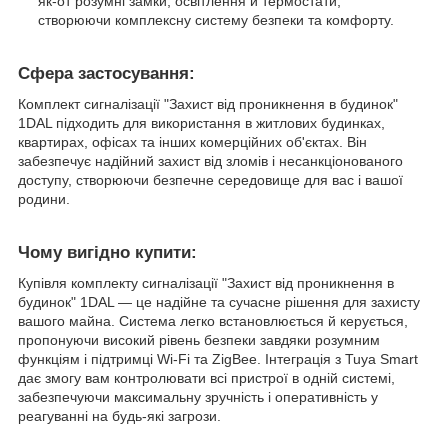
як-от розумні замки, освітлення й термостати,
створюючи комплексну систему безпеки та комфорту.
Сфера застосування:
Комплект сигналізації "Захист від проникнення в будинок"
1DAL підходить для використання в житлових будинках,
квартирах, офісах та інших комерційних об'єктах. Він
забезпечує надійний захист від зломів і несанкціонованого
доступу, створюючи безпечне середовище для вас і вашої
родини.
Чому вигідно купити:
Купівля комплекту сигналізації "Захист від проникнення в
будинок" 1DAL — це надійне та сучасне рішення для захисту
вашого майна. Система легко встановлюється й керується,
пропонуючи високий рівень безпеки завдяки розумним
функціям і підтримці Wi-Fi та ZigBee. Інтеграція з Tuya Smart
дає змогу вам контролювати всі пристрої в одній системі,
забезпечуючи максимальну зручність і оперативність у
реагуванні на будь-які загрози.