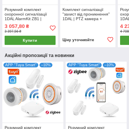
Розумний комплект
Комплект сигналізації
Розу
охоронної сигналізації
"захист від проникнення"
охор
1DAL AlarmKit ZB1 |
1DAL | PTZ камера +
1DAL
ZigBee датчик руху з
Розумна розетка + Датчі
ZigB
3 057,80
4 2
₴
сиреною + хаб | АРР
відкриття + Хаб
прон
3 397,56 ₴
4 708
"Tuya"
Ціну уточнюйте
Купити
Акційні пропозиції та новинки
APP "Tuya Smart"
–10%
APP "Tuya Smart"
–10%
Розумний комплект
Розумний комплект