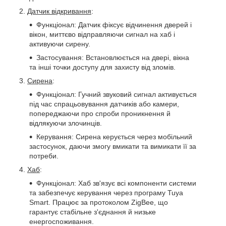
Датчик відкривання
:
Функціонал: Датчик фіксує відчинення дверей і
вікон, миттєво відправляючи сигнал на хаб і
активуючи сирену.
Застосування: Встановлюється на двері, вікна
та інші точки доступу для захисту від зломів.
Сирена
:
Функціонал: Гучний звуковий сигнал активується
під час спрацьовування датчиків або камери,
попереджаючи про спроби проникнення й
відлякуючи злочинців.
Керування: Сирена керується через мобільний
застосунок, даючи змогу вмикати та вимикати її за
потреби.
Хаб
:
Функціонал: Хаб зв'язує всі компоненти системи
та забезпечує керування через програму Tuya
Smart. Працює за протоколом ZigBee, що
гарантує стабільне з'єднання й низьке
енергоспоживання.