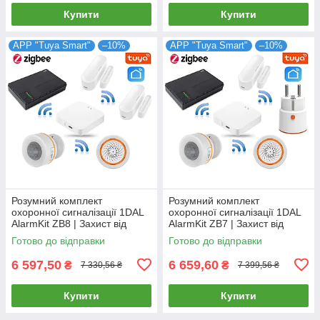
Купити
Купити
APP "Tuya Smart"
–10%
APP "Tuya Smart"
–10%
Розумний комплект
Розумний комплект
охоронної сигналізації 1DAL
охоронної сигналізації 1DAL
AlarmKit ZB8 | Захист від
AlarmKit ZB7 | Захист від
проникнення в будинок |
проникнення в будинок |
Готово до відправки
Готово до відправки
Tuya ZigBee
Tuya ZigBee
6 597,50
6 659,60
₴
₴
7 330,56 ₴
7 399,56 ₴
Купити
Купити