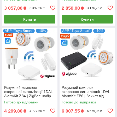
"Tuya"
АРР "Tuya"
3 057,80
2 859,08
₴
₴
3 397,56 ₴
3 176,76 ₴
Купити
Купити
APP "Tuya Smart"
–10%
APP "Tuya Smart"
–10%
Розумний комплект
Розумний комплект
охоронної сигналізації 1DAL
охоронної сигналізації 1DAL
AlarmKit ZB4 | ZigBee набір
AlarmKit ZB6 | Захист від
для захисту від проникнення
проникнення в будинок |
Готово до відправки
Готово до відправки
в дім | Tuya
Tuya ZigBee
4 299,80
6 007,55
₴
₴
4 777,56 ₴
6 675,06 ₴