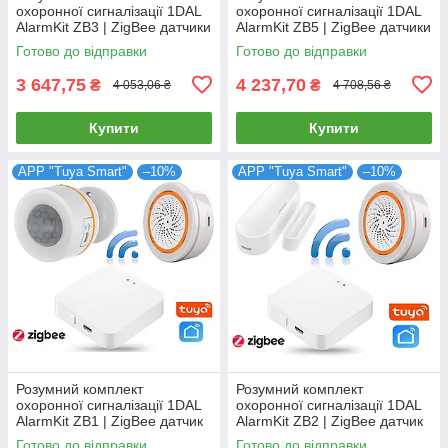
охоронної сигналізації 1DAL
охоронної сигналізації 1DAL
AlarmKit ZB3 | ZigBee датчики
AlarmKit ZB5 | ZigBee датчики
захисту від проникнення в
захисту від проникнення в
Готово до відправки
Готово до відправки
будинок | APP Tuya
дім | Tuya
3 647,75
4 237,70
₴
₴
4 053,06 ₴
4 708,56 ₴
Купити
Купити
APP "Tuya Smart"
–10%
APP "Tuya Smart"
–10%
Розумний комплект
Розумний комплект
охоронної сигналізації 1DAL
охоронної сигналізації 1DAL
AlarmKit ZB1 | ZigBee датчик
AlarmKit ZB2 | ZigBee датчик
руху з сиреною + хаб | АРР
відкриття з сиреною + хаб |
Готово до відправки
Готово до відправки