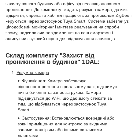
захисту вашого будинку або офісу від несанкціонованого
проникнення. До комплекту входять розумна камера, датчик
відкриття, сирена та хаб, які працюють за протоколом ZigBee і
керуються через застосунок Tuya Smart. Система забезпечує
цілодобовий моніторинг і миттєве реагування на спроби
злому, надсилаючи повідомлення на ваш смартфон і
активуючи звуковий сирен для відлякування злочинців.
Склад комплекту "Захист від
проникнення в будинок" 1DAL:
Розумна камера
:
Функціонал: Камера забезпечує
відеоспостереження в реальному часі, підтримує
нічне бачення та запис за рухом. Камера
під'єднується до WiFi, що дає змогу стежити за
тим, що відбувається через застосунок Tuya
Smart.
Застосування: Встановлюється всередині або
зовні приміщення для контролю за вхідними
зонами, подвір'ям або іншими важливими
ділянками.