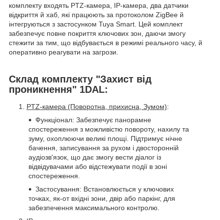
комплекту входять PTZ-камера, IP-камера, два датчики
відкриття й хаб, які працюють за протоколом ZigBee й
інтегруються з застосунком Tuya Smart. Цей комплект
забезпечує повне покриття ключових зон, даючи змогу
стежити за тим, що відбувається в режимі реального часу, й
оперативно реагувати на загрози.
Склад комплекту "Захист від
проникнення" 1DAL:
PTZ-камера (Поворотна, прихисна, Зумом)
:
Функціонал: Забезпечує панорамне
спостереження з можливістю повороту, нахилу та
зуму, охоплюючи великі площі. Підтримує нічне
бачення, записування за рухом і двосторонній
аудіозв'язок, що дає змогу вести діалог із
відвідувачами або відстежувати події в зоні
спостереження.
Застосування: Встановлюється у ключових
точках, як-от вхідні зони, двір або паркінг, для
забезпечення максимального контролю.