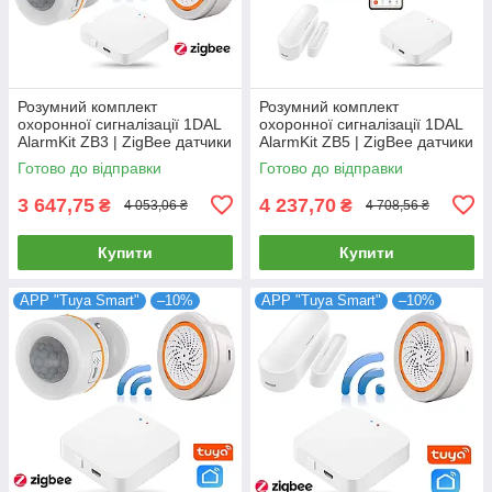
Розумний комплект
Розумний комплект
охоронної сигналізації 1DAL
охоронної сигналізації 1DAL
AlarmKit ZB3 | ZigBee датчики
AlarmKit ZB5 | ZigBee датчики
захисту від проникнення в
захисту від проникнення в
Готово до відправки
Готово до відправки
будинок | APP Tuya
дім | Tuya
3 647,75
4 237,70
₴
₴
4 053,06 ₴
4 708,56 ₴
Купити
Купити
APP "Tuya Smart"
–10%
APP "Tuya Smart"
–10%