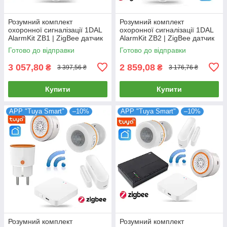
Розумний комплект
Розумний комплект
охоронної сигналізації 1DAL
охоронної сигналізації 1DAL
AlarmKit ZB1 | ZigBee датчик
AlarmKit ZB2 | ZigBee датчик
руху з сиреною + хаб | АРР
відкриття з сиреною + хаб |
Готово до відправки
Готово до відправки
"Tuya"
АРР "Tuya"
3 057,80
2 859,08
₴
₴
3 397,56 ₴
3 176,76 ₴
Купити
Купити
APP "Tuya Smart"
–10%
APP "Tuya Smart"
–10%
Розумний комплект
Розумний комплект