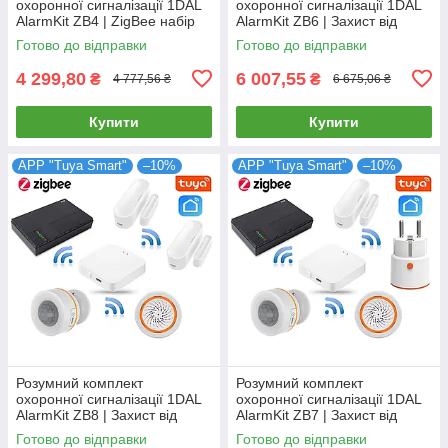
охоронної сигналізації 1DAL
охоронної сигналізації 1DAL
AlarmKit ZB4 | ZigBee набір
AlarmKit ZB6 | Захист від
для захисту від проникнення
проникнення в будинок |
Готово до відправки
Готово до відправки
в дім | Tuya
Tuya ZigBee
4 299,80
6 007,55
₴
₴
4 777,56 ₴
6 675,06 ₴
Купити
Купити
APP "Tuya Smart"
–10%
APP "Tuya Smart"
–10%
Розумний комплект
Розумний комплект
охоронної сигналізації 1DAL
охоронної сигналізації 1DAL
AlarmKit ZB8 | Захист від
AlarmKit ZB7 | Захист від
проникнення в будинок |
проникнення в будинок |
Готово до відправки
Готово до відправки
Tuya ZigBee
Tuya ZigBee