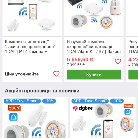
Комплект сигналізації
Розумний комплект
Розу
"захист від проникнення"
охоронної сигналізації
охор
1DAL | PTZ камера +
1DAL AlarmKit ZB7 | Захист
1DAL
Розумна розетка + Датчі
від проникнення в будинок
ZigB
6 659,60
4 2
₴
відкриття + Хаб
| Tuya ZigBee
прон
7 399,56 ₴
4 708
Ціну уточнюйте
Купити
Акційні пропозиції та новинки
APP "Tuya Smart"
–10%
APP "Tuya Smart"
–10%