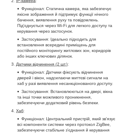
IP-камера
:
Функціонал: Статична камера, яка забезпечує
якісне зображення й підтримує функції нічного
бачення, виявлення руху та повідомлень.
Під'єднується через Wi-Fi для легкого доступу та
керування через застосунок.
Застосування: Ідеально підходить для
встановлення всередині приміщень для
постійного моніторингу житлових зон, коридорів
або інших ключових ділянок.
Датчики відчинення (2 шт.)
:
Функціонал: Датчики фіксують відчинення
дверей і вікон, надсилаючи миттєві сигнали на
хаб у разі виявлення несанкціонованого доступу.
Застосування: Встановлюються на двері, вікна
та інші точки можливого проникнення,
забезпечуючи додатковий рівень безпеки.
Хаб
:
Функціонал: Центральний пристрій, який зв'язує
всі компоненти системи через протокол ZigBee,
забезпечуючи стабільне з'єднання й керування