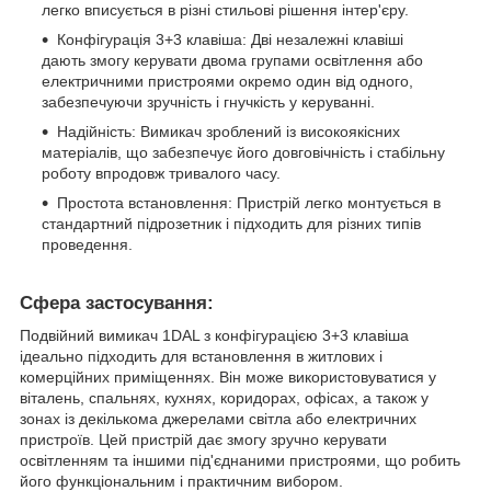
легко вписується в різні стильові рішення інтер'єру.
Конфігурація 3+3 клавіша: Дві незалежні клавіші
дають змогу керувати двома групами освітлення або
електричними пристроями окремо один від одного,
забезпечуючи зручність і гнучкість у керуванні.
Надійність: Вимикач зроблений із високоякісних
матеріалів, що забезпечує його довговічність і стабільну
роботу впродовж тривалого часу.
Простота встановлення: Пристрій легко монтується в
стандартний підрозетник і підходить для різних типів
проведення.
Сфера застосування:
Подвійний вимикач 1DAL з конфігурацією 3+3 клавіша
ідеально підходить для встановлення в житлових і
комерційних приміщеннях. Він може використовуватися у
віталень, спальнях, кухнях, коридорах, офісах, а також у
зонах із декількома джерелами світла або електричних
пристроїв. Цей пристрій дає змогу зручно керувати
освітленням та іншими під'єднаними пристроями, що робить
його функціональним і практичним вибором.