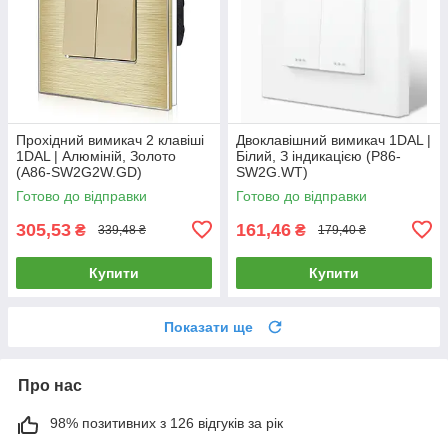
Прохідний вимикач 2 клавіші
Двоклавішний вимикач 1DAL |
1DAL | Алюміній, Золото
Білий, З індикацією (P86-
(A86-SW2G2W.GD)
SW2G.WT)
Готово до відправки
Готово до відправки
305,53
161,46
₴
₴
339,48 ₴
179,40 ₴
Купити
Купити
Показати ще
Про нас
98% позитивних з 126 відгуків за рік