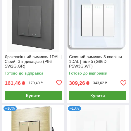
Двоклавішний вимикач 1DAL |
Скляний вимикач 3 клавіши
Сірий, З індикацією (P86-
1DAL | Білий (G86D-
SW2G.GR)
PSW3G.WT)
Готово до відправки
Готово до відправки
161,46
309,26
₴
₴
179,40 ₴
343,62 ₴
Купити
Купити
–10%
–10%