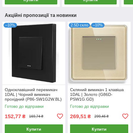
Акційні пропозиції та новинки
–10%
2.5D скло
–10%
Одноклавішний перемикач
Скляний вимикач 1 клавіша
1DAL | Чорний вимикач
1DAL | Золото (G86D-
прохідний (P86-SW1G2W.BL)
PSW1G.GD)
Готово до відправки
Готово до відправки
152,77
269,51
₴
₴
169,74 ₴
299,46 ₴
Купити
Купити