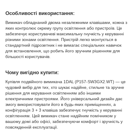
Особливості використання:
Вимикач обладнаний двома незалежними клавішами, кожна з
яких контролює окрему групу освітлення або пристроїв. Це
забезпечує користувачеві максимальну гнучкість у керуванні
різними зонами освітлення. Пристрій легко монтується в
стандартний підрозетник і не вимагає спеціальних навичок
для встановлення, що робить його зручним рішенням для
більшості користувачів.
Чому вигідно купити:
Купівля подвійного вимикача 1DAL (P157-SW3GX2.WT) — це
чудовий вибір для тих, хто шукає надійне, стильне та зручне
рішення для керування освітленням або іншими
електричними пристроями. Його універсальний дизайн дає
змогу використовувати його в будь-яких приміщеннях, а
конфігурація 3 + 3 клавіша забезпечує гнучкість у керуванні
освітленням. Цей вимикач стане надійним помічником у
вашому домі або офісі, забезпечуючи комфорт і зручність у
повсякденній експлуатації.