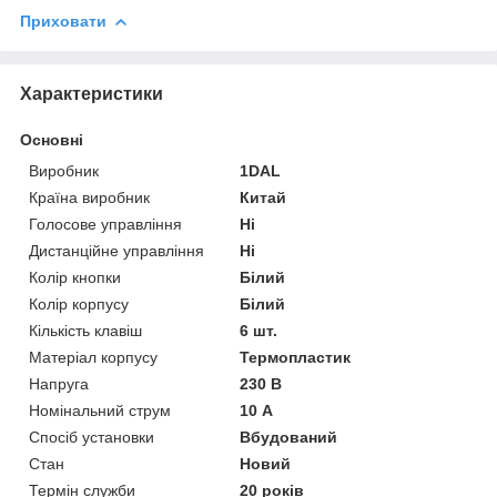
Приховати
Характеристики
Основні
Виробник
1DAL
Країна виробник
Китай
Голосове управління
Ні
Дистанційне управління
Ні
Колір кнопки
Білий
Колір корпусу
Білий
Кількість клавіш
6 шт.
Матеріал корпусу
Термопластик
Напруга
230 В
Номінальний струм
10 А
Спосіб установки
Вбудований
Стан
Новий
Термін служби
20 років