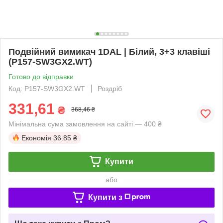
Подвійний вимикач 1DAL | Білий, 3+3 клавіші
(P157-SW3GX2.WT)
Готово до відправки
Код: P157-SW3GX2.WT
Роздріб
331,61
₴
368,46 ₴
Мінімальна сума замовлення на сайті — 400 ₴
Економія
36.85 ₴
Купити
або
Купити з