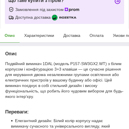
Що таке купити з Пром?
Замовлення під захистом
Доступна доставка
Опис
Характеристики
Доставка
Оплата
Умови п
Опис
Подвійний вимикач 1DAL (модель P157-SW3GX2.WT) з білим
корпусом і конфігурацією 3+3 клавіши — це сучасне рішення
для керування двома незалежними групами освітлення або
електричних пристроїв у вашому будинку або офісі. Цей
вимикач поєднує в собі стильний дизайн і високу
функціональність, що робить його чудовим вибором для будь-
якого інтер'єру.
Переваги:
Елегантний дизайн: Білий колір корпусу надає
вимикачу сучасного та універсального вигляду, який