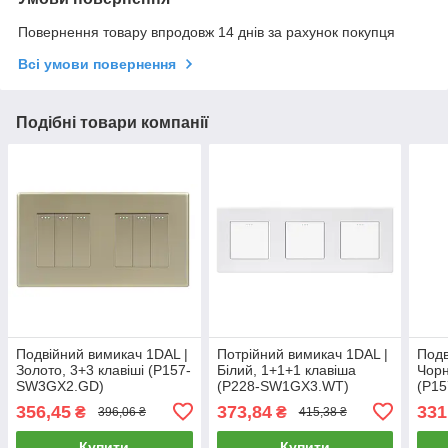
Повернення товару впродовж 14 днів за рахунок покупця
Всі умови повернення
Подібні товари компанії
Подвійний вимикач 1DAL |
Потрійний вимикач 1DAL |
Подв
Золото, 3+3 клавіші (P157-
Білий, 1+1+1 клавіша
Чорн
SW3GX2.GD)
(P228-SW1GX3.WT)
(P1
356,45
373,84
331
₴
₴
396,06 ₴
415,38 ₴
Купити
Купити