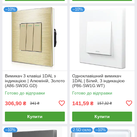
–10%
–10%
Вимикач 3 клавіші 1DAL з
Одноклавішний вимикач
індикацією | Алюміній, Золото
1DAL | Білий, З індикацією
(А86-SW3G.GD)
(P86-SW1G.WT)
Готово до відправки
Готово до відправки
306,90
141,59
₴
₴
341 ₴
157,32 ₴
Купити
Купити
–10%
2.5D скло
–10%