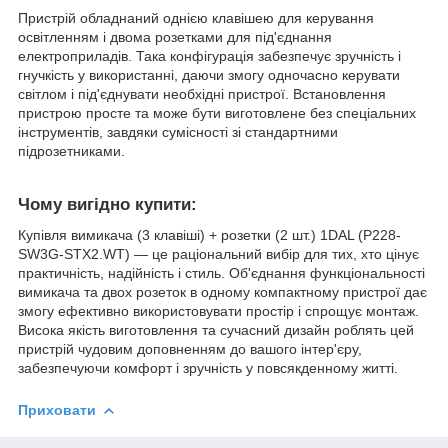
Пристрій обладнаний однією клавішею для керування
освітленням і двома розетками для під'єднання
електроприладів. Така конфігурація забезпечує зручність і
гнучкість у використанні, даючи змогу одночасно керувати
світлом і під'єднувати необхідні пристрої. Встановлення
пристрою просте та може бути виготовлене без спеціальних
інструментів, завдяки сумісності зі стандартними
підрозетниками.
Чому вигідно купити:
Купівля вимикача (3 клавіші) + розетки (2 шт.) 1DAL (P228-
SW3G-STX2.WT) — це раціональний вибір для тих, хто цінує
практичність, надійність і стиль. Об'єднання функціональності
вимикача та двох розеток в одному компактному пристрої дає
змогу ефективно використовувати простір і спрощує монтаж.
Висока якість виготовлення та сучасний дизайн роблять цей
пристрій чудовим доповненням до вашого інтер'єру,
забезпечуючи комфорт і зручність у повсякденному житті.
Приховати