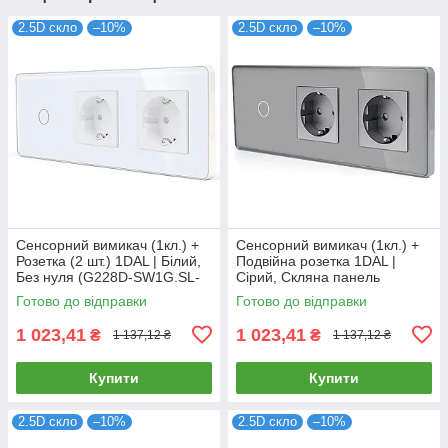
2.5D скло
–10%
2.5D скло
–10%
Сенсорний вимикач (1кл.) +
Сенсорний вимикач (1кл.) +
Розетка (2 шт.) 1DAL | Білий,
Подвійна розетка 1DAL |
Без нуля (G228D-SW1G.SL-
Сірий, Скляна панель
STX2.WT)
(G228D-SW1G-STX2.GR)
Готово до відправки
Готово до відправки
1 023,41
1 023,41
₴
₴
1 137,12 ₴
1 137,12 ₴
Купити
Купити
2.5D скло
–10%
2.5D скло
–10%