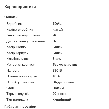
Характеристики
Основні
Виробник
1DAL
Країна виробник
Китай
Голосове управління
Ні
Дистанційне управління
Ні
Колір кнопки
Білий
Колір корпусу
Білий
Кількість клавіш
3 шт.
Матеріал корпусу
Термопластик
Напруга
230 В
Номінальний струм
10 А
Спосіб установки
Вбудований
Стан
Новий
Термін служби
20 років
Тип вимикача
Клавішний
Габаритні розміри