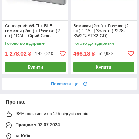
Сенсорний Wi-Fi + BLE
Вимикач (2кл.) + Розетка (2
вимикач (2кл.) + Розетка (2
шт.) 1DAL | Золото (P228-
шт.) 1DAL | Сірий Скло
SW2G-STX2.GD)
(G228D-SW2G.WF-STX2.GR)
Готово до відправки
Готово до відправки
1 278,02
466,18
₴
₴
1 420,02 ₴
517,98 ₴
Купити
Купити
Показати ще
Про нас
98% позитивних з 125 відгуків за рік
Працює з 02.07.2024
м. Київ