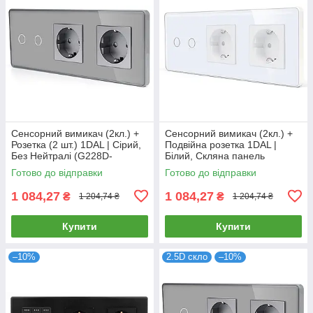
Сенсорний вимикач (2кл.) +
Сенсорний вимикач (2кл.) +
Розетка (2 шт.) 1DAL | Сірий,
Подвійна розетка 1DAL |
Без Нейтралі (G228D-
Білий, Скляна панель
SW2G.SL-STX2.GR)
(G228D-SW2G-STX2.WT)
Готово до відправки
Готово до відправки
1 084,27
1 084,27
₴
₴
1 204,74 ₴
1 204,74 ₴
Купити
Купити
–10%
2.5D скло
–10%