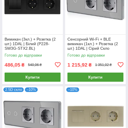
Вимикач (3кл.) + Розетка (2
Сенсорний Wi-Fi + BLE
шт.) 1DAL | Білий (P228-
вимикач (1кл.) + Розетка (2
SW3G-STX2.BL)
шт.) 1DAL | Сірий Скло
(G228D-SW1G.WF-STX2.GR)
Готово до відправки
Готово до відправки
486,05
1 215,92
₴
₴
540,06 ₴
1 351,02 ₴
Купити
Купити
2.5D скло
–10%
–10%