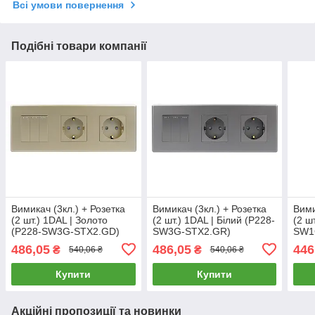
Всі умови повернення
Подібні товари компанії
Вимикач (3кл.) + Розетка
Вимикач (3кл.) + Розетка
Вими
(2 шт.) 1DAL | Золото
(2 шт.) 1DAL | Білий (P228-
(2 ш
(P228-SW3G-STX2.GD)
SW3G-STX2.GR)
SW1
486,05
486,05
446
₴
₴
540,06 ₴
540,06 ₴
Купити
Купити
Акційні пропозиції та новинки