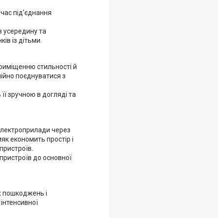
час під'єднання
в усередину та
ів із дітьми.
приміщенню стильності й
нійно поєднуватися з
її зручною в догляді та
 електроприлади через
ияк економить простір і
пристроїв.
 пристроїв до основної
их пошкоджень і
 інтенсивної