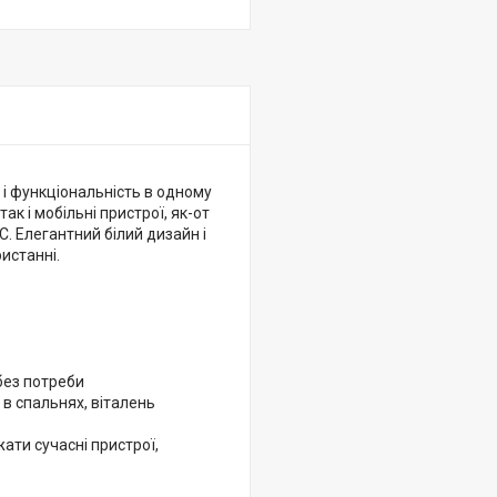
ь і функціональність в одному
к і мобільні пристрої, як-от
. Елегантний білий дизайн і
истанні.
без потреби
 в спальнях, віталень
ати сучасні пристрої,