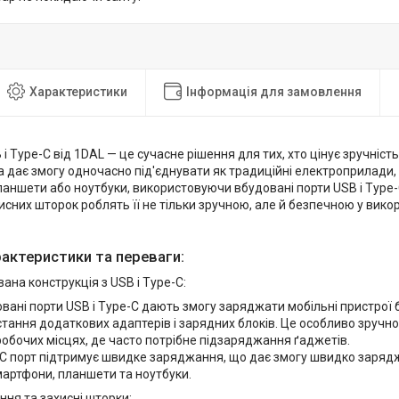
Характеристики
Інформація для замовлення
 і Type-C від 1DAL — це сучасне рішення для тих, хто цінує зручніст
а дає змогу одночасно під'єднувати як традиційні електроприлади, та
аншети або ноутбуки, використовуючи вбудовані порти USB і Type-C
исних шторок роблять її не тільки зручною, але й безпечною у викор
рактеристики та переваги:
ана конструкція з USB і Type-C:
вані порти USB і Type-C дають змогу заряджати мобільні пристрої 
тання додаткових адаптерів і зарядних блоків. Це особливо зручно
робочих місцях, де часто потрібне підзаряджання ґаджетів.
C порт підтримує швидке заряджання, що дає змогу швидко зарядж
мартфони, планшети та ноутбуки.
ня та захисні шторки: