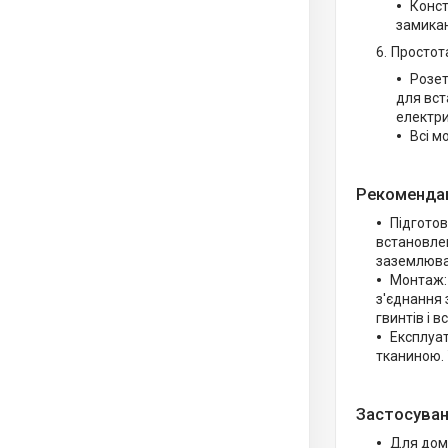
Конст
замикан
Простот
Розет
для вст
електри
Всі м
Рекомендац
Підготов
встановлен
заземлюва
Монтаж: 
з'єднання 
гвинтів і 
Експлуат
тканиною.
Застосуван
Для дому