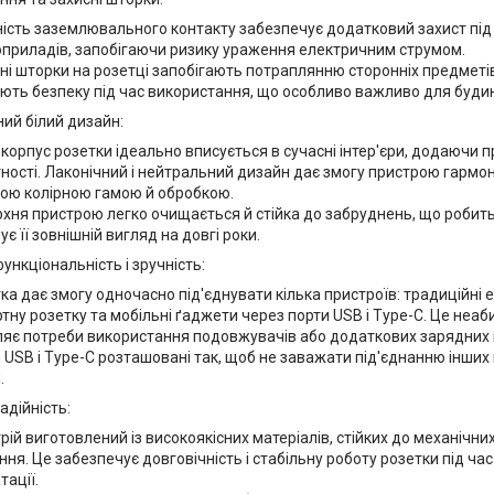
ість заземлювального контакту забезпечує додатковий захист під 
приладів, запобігаючи ризику ураження електричним струмом.
ні шторки на розетці запобігають потраплянню сторонніх предметі
ють безпеку під час використання, що особливо важливо для будинк
ий білий дизайн:
 корпус розетки ідеально вписується в сучасні інтер'єри, додаючи 
ності. Лаконічний і нейтральний дизайн дає змогу пристрою гармо
ою колірною гамою й обробкою.
хня пристрою легко очищається й стійка до забруднень, що робить 
ує її зовнішній вигляд на довгі роки.
ункціональність і зручність:
ка дає змогу одночасно під'єднувати кілька пристроїв: традиційні
тну розетку та мобільні ґаджети через порти USB і Type-C. Це неаб
яє потреби використання подовжувачів або додаткових зарядних 
 USB і Type-C розташовані так, щоб не заважати під'єднанню інших
.
надійність:
рій виготовлений із високоякісних матеріалів, стійких до механічн
ння. Це забезпечує довговічність і стабільну роботу розетки під час
тації.