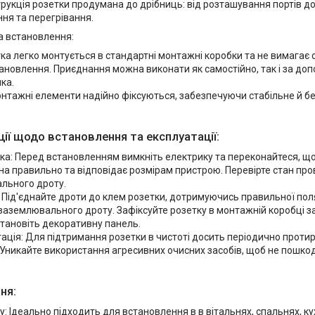
рукція розетки продумана до дрібниць: від розташування портів до
ня та перегрівання.
а встановлення:
ка легко монтується в стандартні монтажні коробки та не вимагає 
ановлення. Приєднання можна виконати як самостійно, так і за до
ка.
онтажні елементи надійно фіксуються, забезпечуючи стабільне й б
ії щодо встановлення та експлуатації:
ка: Перед встановленням вимкніть електрику та переконайтеся, щ
а правильно та відповідає розмірам пристрою. Перевірте стан про
льного дроту.
Під'єднайте дроти до клем розетки, дотримуючись правильної поля
заземлювального дроту. Зафіксуйте розетку в монтажній коробці 
встановіть декоративну панель.
ація: Для підтримання розетки в чистоті досить періодично протир
 Уникайте використання агресивних очисних засобів, щоб не пошко
ня:
: Ідеально підходить для встановлення в в вітальнях, спальнях, кух