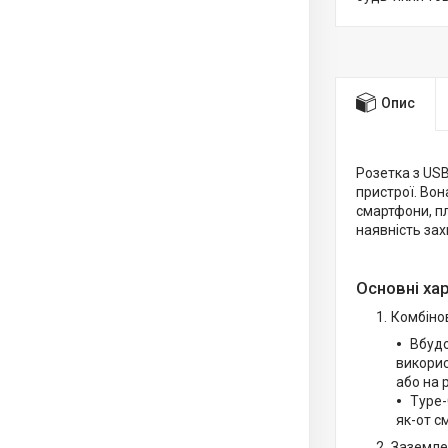
Опис
Розетка з USB
пристрої. Вон
смартфони, пл
наявність зах
Основні ха
Комбінов
Вбудо
викорис
або на 
Type-
як-от с
Заземлен