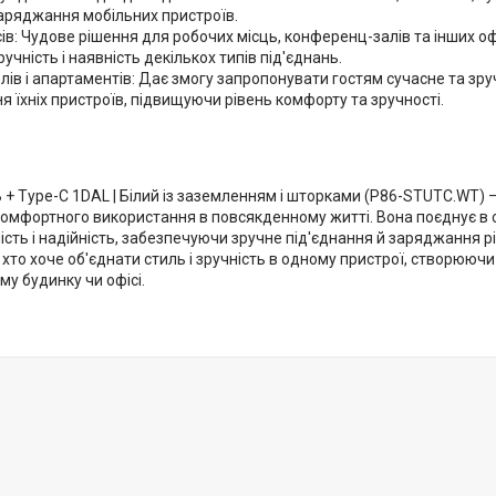
аряджання мобільних пристроїв.
ів: Чудове рішення для робочих місць, конференц-залів та інших о
учність і наявність декількох типів під'єднань.
лів і апартаментів: Дає змогу запропонувати гостям сучасне та зр
 їхніх пристроїв, підвищуючи рівень комфорту та зручності.
 + Type-C 1DAL | Білий із заземленням і шторками (P86-STUTC.WT) 
комфортного використання в повсякденному житті. Вона поєднує в с
сть і надійність, забезпечуючи зручне під'єднання й заряджання р
, хто хоче об'єднати стиль і зручність в одному пристрої, створюючи
му будинку чи офісі.