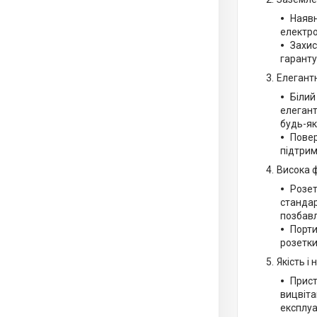
Наявн
електро
Захис
гаранту
Елегантн
Білий
елегант
будь-як
Повер
підтрим
Висока ф
Розет
стандар
позбавл
Порти
розетки
Якість і 
Прист
вицвіта
експлуа