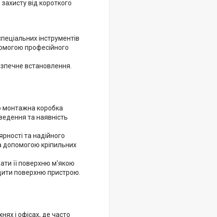
 захисту від короткого
спеціальних інструментів
помогою професійного
езпечне встановлення.
о монтажна коробка
ведення та наявність
рності та надійного
за допомогою кріпильних
ати її поверхню м'якою
дити поверхню пристрою.
нях і офісах, де часто