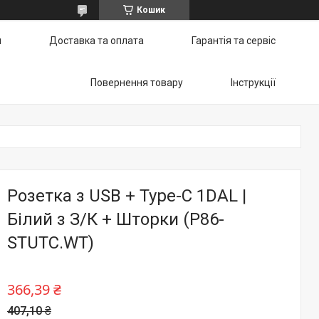
Кошик
и
Доставка та оплата
Гарантія та сервіс
Повернення товару
Інструкції
Розетка з USB + Type-C 1DAL |
Білий з З/К + Шторки (P86-
STUTC.WT)
366,39 ₴
407,10 ₴