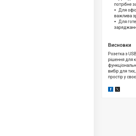
потрібне з
Для офіс
важлива зр
Для готе
заряджання
Висновки
Розетка з USB
рішення для 
функціональні
вибір для тих
простір у своє