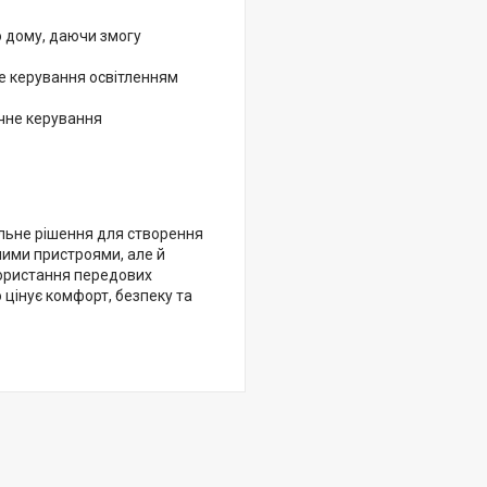
о дому, даючи змогу
е керування освітленням
учне керування
альне рішення для створення
ними пристроями, але й
икористання передових
 цінує комфорт, безпеку та