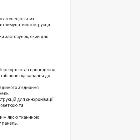
агає спеціальних
дотримуватися інструкції
й застосунок, який дає
Перевірте стан проведення
стабільне під'єднання до
адійного з'єднання.
нель.
трукцій для синхронізації
розеткою та
и м'якою тканиною.
у панель.