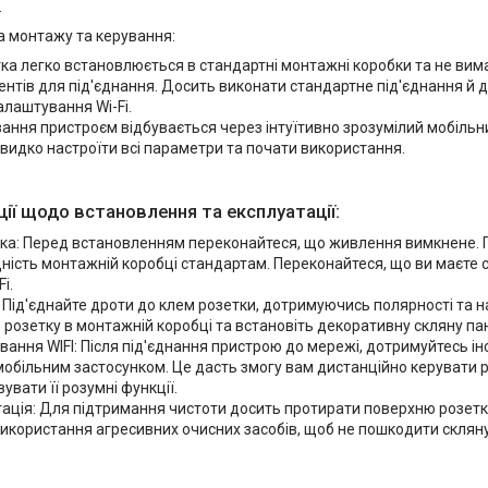
.
а монтажу та керування:
ка легко встановлюється в стандартні монтажні коробки та не вим
ентів для під'єднання. Досить виконати стандартне під'єднання й 
лаштування Wi-Fi.
ання пристроєм відбувається через інтуїтивно зрозумілий мобільни
видко настроїти всі параметри та почати використання.
ії щодо встановлення та експлуатації:
вка: Перед встановленням переконайтеся, що живлення вимкнене. 
дність монтажній коробці стандартам. Переконайтеся, що ви маєте 
i.
Під'єднайте дроти до клем розетки, дотримуючись полярності та н
 розетку в монтажній коробці та встановіть декоративну скляну па
ання WIFI: Після під'єднання пристрою до мережі, дотримуйтесь інс
мобільним застосунком. Це дасть змогу вам дистанційно керувати 
увати її розумні функції.
ація: Для підтримання чистоти досить протирати поверхню розетк
икористання агресивних очисних засобів, щоб не пошкодити склян