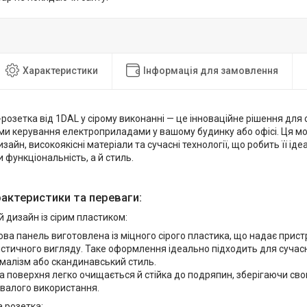
Характеристики
Інформація для замовлення
-розетка від 1DAL у сірому виконанні — це інноваційне рішення для
ми керування електроприладами у вашому будинку або офісі. Ця мо
зайн, високоякісні матеріали та сучасні технології, що робить її ід
и функціональність, а й стиль.
рактеристики та переваги:
 дизайн із сірим пластиком:
ва панель виготовлена із міцного сірого пластика, що надає прис
істичного вигляду. Таке оформлення ідеально підходить для сучасних
німалізм або скандинавський стиль.
а поверхня легко очищається й стійка до подряпин, зберігаючи сво
ивалого використання.
 розетка: