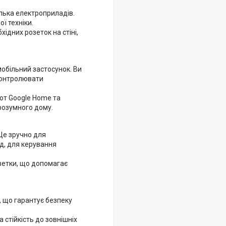
ілька електроприладів.
ї техніки.
ідних розеток на стіні,
обільний застосунок. Ви
контролювати
от Google Home та
 розумного дому.
Це зручно для
д, для керування
зетки, що допомагає
, що гарантує безпеку
 стійкість до зовнішніх