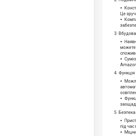
Конст
Це зруч
Компа
забезпе
Вбудова
Наявн
можете 
спожива
Суміс
Amazon 
Функція 
Можли
автомат
освітле
Функц
заощадж
Безпека 
Прист
під час
Міцни