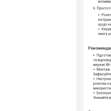
впливів
Простот
Розет
інструм
щодо на
Керув
змогу ш
Рекомендац
Підгото
та відпові
мережі Wi-F
Монтаж: 
Зафіксуйте
Настроюв
розетки з 
використов
Експлуат
Уникайте в