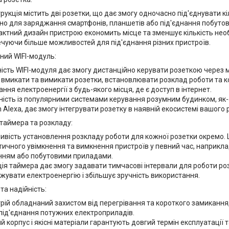
рукція містить дві розетки, що дає змогу одночасно під'єднувати к
но для заряджання смартфонів, планшетів або під'єднання побутово
ктний дизайн пристрою економить місце та зменшує кількість необх
чуючи більше можливостей для під'єднання різних пристроїв.
ний WIFI-модуль:
ість WIFI-модуля дає змогу дистанційно керувати розеткою через м
вмикати та вимикати розетки, встановлювати розклад роботи та 
ння електроенергії з будь-якого місця, де є доступ в інтернет.
ність із популярними системами керування розумним будинком, як-
Alexa, дає змогу інтегрувати розетку в наявній екосистемі вашого
таймера та розкладу:
вість установлення розкладу роботи для кожної розетки окремо. 
ичного увімкнення та вимкнення пристроїв у певний час, наприкла
нням або побутовими приладами.
ія таймера дає змогу задавати тимчасові інтервали для роботи ро
увати електроенергію і збільшує зручність використання.
та надійність:
рій обладнаний захистом від перегрівання та короткого замикання
 під'єднання потужних електроприладів.
й корпус і якісні матеріали гарантують довгий термін експлуатації та