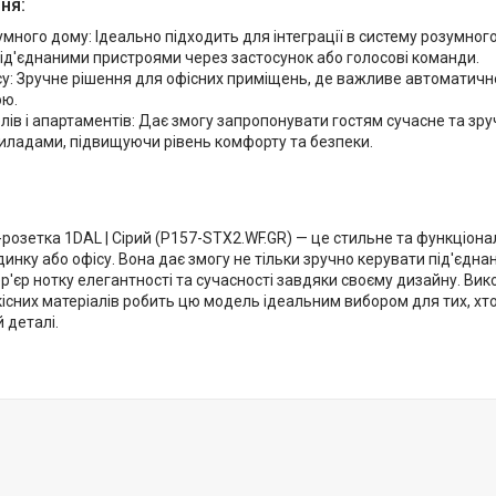
ня:
много дому: Ідеально підходить для інтеграції в систему розумног
ід'єднаними пристроями через застосунок або голосові команди.
у: Зручне рішення для офісних приміщень, де важливе автоматичн
ою.
лів і апартаментів: Дає змогу запропонувати гостям сучасне та зр
иладами, підвищуючи рівень комфорту та безпеки.
-розетка 1DAL | Сірий (P157-STX2.WF.GR) — це стильне та функціон
инку або офісу. Вона дає змогу не тільки зручно керувати під'єдна
ер'єр нотку елегантності та сучасності завдяки своєму дизайну. В
якісних матеріалів робить цю модель ідеальним вибором для тих, хто
й деталі.