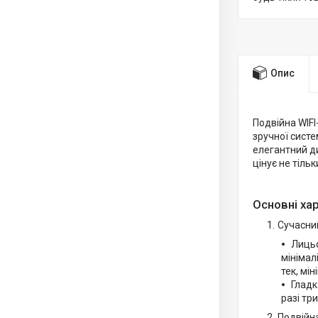
Опис
Подвійна WIFI
зручної систе
елегантний ди
цінує не тільк
Основні ха
Сучасний
Лицьо
мінімал
тек, мі
Гладк
разі тр
Подвійна