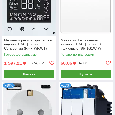
Механізм регулятора теплої
Механізм 1-клавішний
підлоги 1DAL | Білий
вимикач 1DAL | Білий, З
Сенсорний (RHF-WF.WT)
індикацією (86-1G1W-WT)
Готово до відправки
Готово до відправки
1 597,21
60,86
₴
₴
1 774,68 ₴
67,62 ₴
Купити
Купити
–10%
–10%