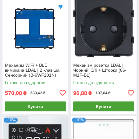
Механізм WiFi + BLE
Механізм розетки 1DAL |
вимикача 1DAL | 2 клавіши,
Чорний, З/К + Шторки (86-
Сенсорний (B-6WF201N)
M1F-BL)
Готово до відправки
Готово до відправки
570,08
96,88
₴
₴
633,42 ₴
107,64 ₴
Купити
Купити
–10%
–10%