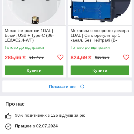
Механізм розетки 1DAL |
Механізм сенсорного димера
Білий, USB + Type-C (86-
1DAL | Світлорегулятор 1
1E&AC2.4-WT)
канал, Без Нейтралі (B-
D101L)
Готово до відправки
Готово до відправки
285,66
824,69
₴
₴
317,40 ₴
916,32 ₴
Купити
Купити
Показати ще
Про нас
98% позитивних з 126 відгуків за рік
Працює з 02.07.2024