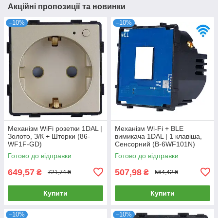
Акційні пропозиції та новинки
–10%
–10%
Механізм WiFi розетки 1DAL |
Механізм Wi-Fi + BLE
Золото, З/К + Шторки (86-
вимикача 1DAL | 1 клавіша,
WF1F-GD)
Сенсорний (B-6WF101N)
Готово до відправки
Готово до відправки
649,57
507,98
₴
₴
721,74 ₴
564,42 ₴
Купити
Купити
–10%
–10%