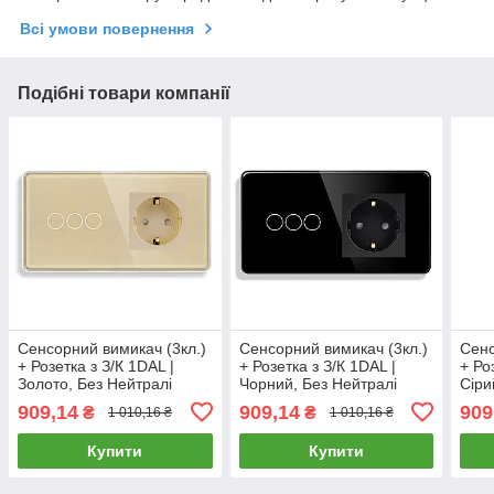
Всі умови повернення
Подібні товари компанії
Сенсорний вимикач (3кл.)
Сенсорний вимикач (3кл.)
Сенс
+ Розетка з З/К 1DAL |
+ Розетка з З/К 1DAL |
+ Ро
Золото, Без Нейтралі
Чорний, Без Нейтралі
Сіри
(G157D-SW3G.SL-ST.GD)
(G157D-SW3G.SL-ST.BL)
(G1
909,14
909,14
909
₴
₴
1 010,16 ₴
1 010,16 ₴
Купити
Купити