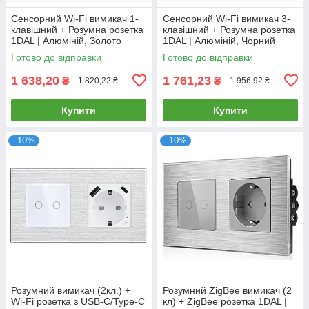
Сенсорний Wi-Fi вимикач 1-
Сенсорний Wi-Fi вимикач 3-
клавішний + Розумна розетка
клавішний + Розумна розетка
1DAL | Алюміній, Золото
1DAL | Алюміній, Чорний
(A157-GSW1G.WF-ST.WF.GD)
(A157-GSW3G.WF-ST.WF.BL)
Готово до відправки
Готово до відправки
1 638,20
1 761,23
₴
₴
1 820,22 ₴
1 956,92 ₴
Купити
Купити
–10%
–10%
Розумний вимикач (2кл.) +
Розумний ZigBee вимикач (2
Wi-Fi розетка з USB-C/Type-C
кл) + ZigBee розетка 1DAL |