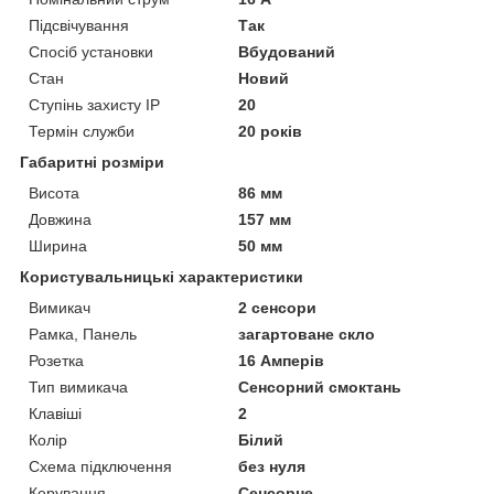
Підсвічування
Так
Спосіб установки
Вбудований
Стан
Новий
Ступінь захисту IP
20
Термін служби
20 років
Габаритні розміри
Висота
86 мм
Довжина
157 мм
Ширина
50 мм
Користувальницькі характеристики
Вимикач
2 сенсори
Рамка, Панель
загартоване скло
Розетка
16 Амперів
Тип вимикача
Сенсорний смоктань
Клавіші
2
Колір
Білий
Схема підключення
без нуля
Керування
Сенсорне