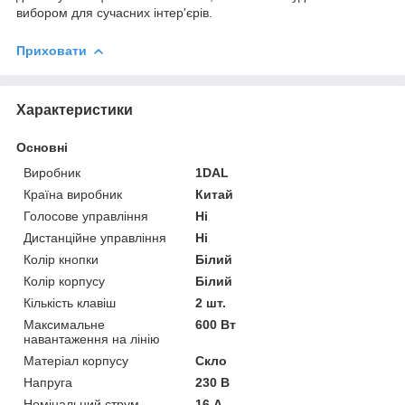
вибором для сучасних інтер'єрів.
Приховати
Характеристики
Основні
Виробник
1DAL
Країна виробник
Китай
Голосове управління
Ні
Дистанційне управління
Ні
Колір кнопки
Білий
Колір корпусу
Білий
Кількість клавіш
2 шт.
Максимальне
600 Вт
навантаження на лінію
Матеріал корпусу
Скло
Напруга
230 В
Номінальний струм
16 А