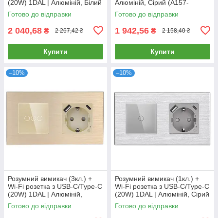
(20W) 1DAL | Алюміній, Білий
Алюміній, Сірий (A157-
(A157-GSW2G.WF-
GSW2G.ZB-ST.ZB.GR)
Готово до відправки
Готово до відправки
STUTC.WF.WT)
2 040,68
1 942,56
₴
₴
2 267,42 ₴
2 158,40 ₴
Купити
Купити
–10%
–10%
Розумний вимикач (3кл.) +
Розумний вимикач (1кл.) +
Wi-Fi розетка з USB-C/Type-C
Wi-Fi розетка з USB-C/Type-C
(20W) 1DAL | Алюміній,
(20W) 1DAL | Алюміній, Сірий
Золото (A157-GSW3G.WF-
(A157-GSW1G.WF-
Готово до відправки
Готово до відправки
STUTC.WF.GD)
STUTC.WF.GR)