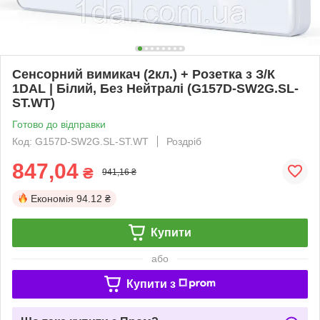
Сенсорний вимикач (2кл.) + Розетка з З/К
1DAL | Білий, Без Нейтралі (G157D-SW2G.SL-
ST.WT)
Готово до відправки
Код: G157D-SW2G.SL-ST.WT
Роздріб
847,04
₴
941,16 ₴
Економія
94.12 ₴
Купити
або
Купити з