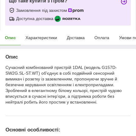
Що таке купити з Пром?
Замовлення під захистом
Доступна доставка
Опис
Характеристики
Доставка
Оплата
Умови п
Опис
Сучасний комбінований пристрій 1DAL (модель G157D-
SW2G.SL-ST.WT) об'єднує в собі подвійний сенсорний
вимикач і розетку із заземленням, пропонуючи зручне й
безпечне керування освітленням і електроприладами.
Зроблений в елегантному білому кольорі, пристрій чудово
вписується в сучасні інтер'єри, а підтримка роботи без
нейтралі робить його простим у встановленні.
Основні особливості: