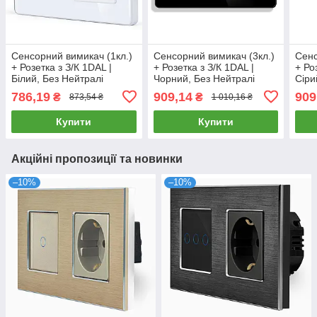
Сенсорний вимикач (1кл.)
Сенсорний вимикач (3кл.)
Сенс
+ Розетка з З/К 1DAL |
+ Розетка з З/К 1DAL |
+ Ро
Білий, Без Нейтралі
Чорний, Без Нейтралі
Сіри
(G157D-SW1G.SL-ST.WT)
(G157D-SW3G.SL-ST.BL)
(G1
786,19
909,14
909
₴
₴
873,54 ₴
1 010,16 ₴
Купити
Купити
Акційні пропозиції та новинки
–10%
–10%