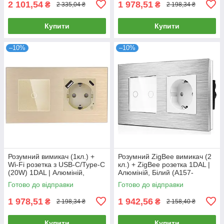
2 101,54
1 978,51
₴
₴
2 335,04 ₴
2 198,34 ₴
Купити
Купити
–10%
–10%
Розумний вимикач (1кл.) +
Розумний ZigBee вимикач (2
Wi-Fi розетка з USB-C/Type-C
кл.) + ZigBee розетка 1DAL |
(20W) 1DAL | Алюміній,
Алюміній, Білий (A157-
Золото (A157-GSW1G.WF-
GSW2G.ZB-ST.ZB.WT)
Готово до відправки
Готово до відправки
STUTC.WF.GD)
1 978,51
1 942,56
₴
₴
2 198,34 ₴
2 158,40 ₴
Купити
Купити