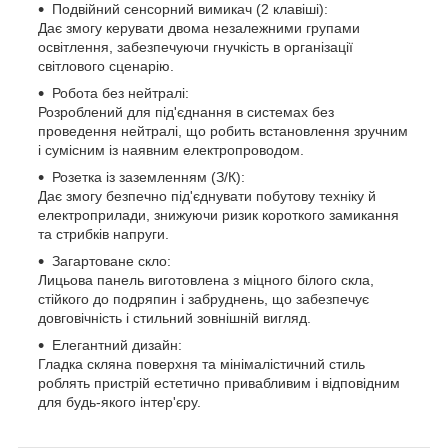
Подвійний сенсорний вимикач (2 клавіші):
Дає змогу керувати двома незалежними групами
освітлення, забезпечуючи гнучкість в організації
світлового сценарію.
Робота без нейтралі:
Розроблений для під'єднання в системах без
проведення нейтралі, що робить встановлення зручним
і сумісним із наявним електропроводом.
Розетка із заземленням (З/К):
Дає змогу безпечно під'єднувати побутову техніку й
електроприлади, знижуючи ризик короткого замикання
та стрибків напруги.
Загартоване скло:
Лицьова панель виготовлена з міцного білого скла,
стійкого до подряпин і забруднень, що забезпечує
довговічність і стильний зовнішній вигляд.
Елегантний дизайн:
Гладка скляна поверхня та мінімалістичний стиль
роблять пристрій естетично привабливим і відповідним
для будь-якого інтер'єру.