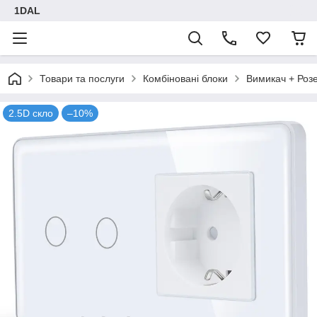
1DAL
Товари та послуги
Комбіновані блоки
Вимикач + Роз
2.5D скло
–10%