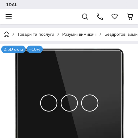
1DAL
Товари та послуги
Розумні вимикачі
Бездротові вими
2.5D скло
–10%