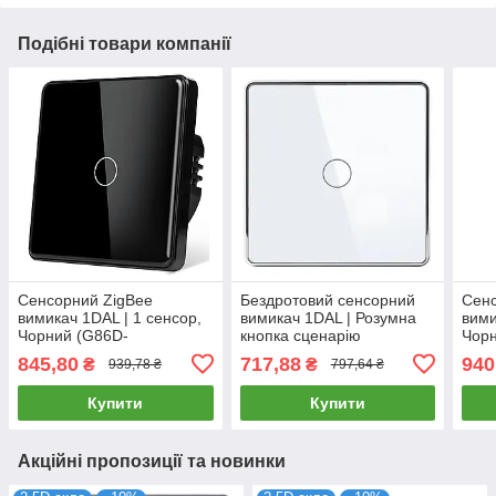
Подібні товари компанії
Сенсорний ZigBee
Бездротовий сенсорний
Сенс
вимикач 1DAL | 1 сенсор,
вимикач 1DAL | Розумна
вими
Чорний (G86D-
кнопка сценарію
Чор
SW1G.ZB.BL)
ZigBee+BLE | Білий, 1
SW2
845,80
717,88
940
₴
₴
939,78 ₴
797,64 ₴
сенсор (ZBSC101.WT)
Купити
Купити
Акційні пропозиції та новинки