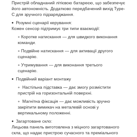
Пристрій обладнаний літієвою батареєю, що забезпечує
його автономність. Додатково передбачений вихід Type-
C для зручного підзаряджання.
Розумні сценарії керування:
Кожен сенсор підтримує три типи взаємодії:
Коротке натискання — для швидкого виконання
команди.
Подвійне натискання — для активації другого
сценарію.
Утримування — для виконання третього
сценарію.
Подвійний варіант монтажу
Настільна підставка — дає змогу розмістити
пристрій на горизонтальній поверхні.
Магнітна фіксація — дає можливість зручно
закріпити вимикач на металевій основі у
вертикальному положенні.
Загартоване скло:
Лицьова панель виготовлена з міцного загартованого
скла, що надає пристрою сучасного та преміального