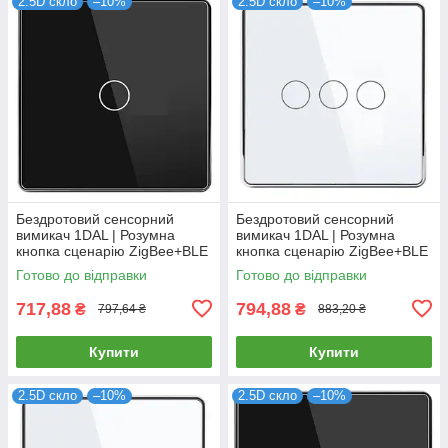
2.5D скло
–10%
2.5D скло
–10%
Бездротовий сенсорний
Бездротовий сенсорний
вимикач 1DAL | Розумна
вимикач 1DAL | Розумна
кнопка сценарію ZigBee+BLE
кнопка сценарію ZigBee+BLE
| Чорний, 1 сенсор
| Білий, 3 сенсор
Готово до відправки
Готово до відправки
(ZBSC101.BL)
(ZBSC301.WT)
717,88
794,88
₴
₴
797,64 ₴
883,20 ₴
Купити
Купити
2.5D скло
–10%
2.5D скло
–10%