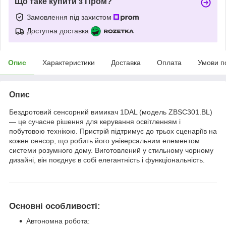
Що таке купити з Пром?
Замовлення під захистом
Доступна доставка
Опис
Характеристики
Доставка
Оплата
Умови п
Опис
Бездротовий сенсорний вимикач 1DAL (модель ZBSC301.BL)
— це сучасне рішення для керування освітленням і
побутовою технікою. Пристрій підтримує до трьох сценаріїв на
кожен сенсор, що робить його універсальним елементом
системи розумного дому. Виготовлений у стильному чорному
дизайні, він поєднує в собі елегантність і функціональність.
Основні особливості:
Автономна робота: