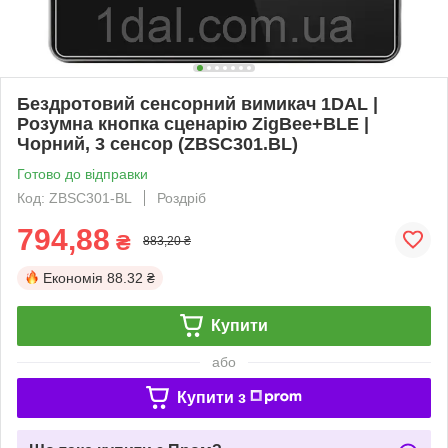
Бездротовий сенсорний вимикач 1DAL |
Розумна кнопка сценарію ZigBee+BLE |
Чорний, 3 сенсор (ZBSC301.BL)
Готово до відправки
Код: ZBSC301-BL
Роздріб
794,88
₴
883,20 ₴
Економія
88.32 ₴
Купити
або
Купити з