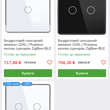
Бездротовий сенсорний
Бездротовий сенсорний
вимикач 1DAL | Розумна
вимикач 1DAL | Розумна
кнопка сценарію ZigBee+BLE
кнопка сценарію ZigBee+BLE
| Білий, 1 сенсор
| Чорний, 2 сенсор
Готово до відправки
Готово до відправки
(ZBSC101.WT)
(ZBSC201.BL)
717,88
756,38
₴
₴
797,64 ₴
840,42 ₴
Купити
Купити
2.5D скло
–10%