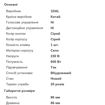
Основні
Виробник
1DAL
Країна виробник
Китай
Голосове управління
Ні
Дистанційне управління
Ні
Колір кнопки
Сірий
Колір корпусу
Сірий
Кількість клавіш
1 шт.
Матеріал корпусу
Скло
Напруга
230 В
Потужність
600 Вт
Підсвічування
Так
Спосіб установки
Вбудований
Стан
Новий
Термін служби
20 років
Габаритні розміри
Висота
86 мм
Довжина
86 мм