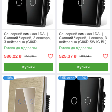
Сенсорний вимикач 1DAL |
Сенсорний вимикач 1DAL |
Скляний Чорний, 2 сенсора,
Скляний Чорний, 1 сенсор, З
З нейтралью (G86D-
нейтралью (G86D-SW1G.BL)
SW2G.BL)
Готово до відправки
Готово до відправки
586,22
525,37
₴
₴
651,36 ₴
583,74 ₴
Купити
Купити
–10%
2.5D скло
–10%