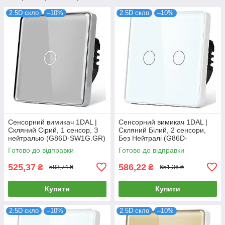
2.5D скло
–10%
2.5D скло
–10%
Сенсорний вимикач 1DAL |
Сенсорний вимикач 1DAL |
Скляний Сірий, 1 сенсор, З
Скляний Білий, 2 сенсори,
нейтралью (G86D-SW1G.GR)
Без Нейтралі (G86D-
SW2G.SL.WT)
Готово до відправки
Готово до відправки
525,37
586,22
₴
₴
583,74 ₴
651,36 ₴
Купити
Купити
2.5D скло
–10%
2.5D скло
–10%