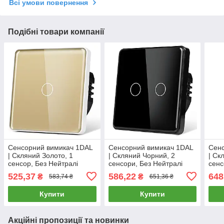
Всі умови повернення
Подібні товари компанії
Сенсорний вимикач 1DAL
Сенсорний вимикач 1DAL
Сенс
| Скляний Золото, 1
| Скляний Чорний, 2
| Ск
сенсор, Без Нейтралі
сенсори, Без Нейтралі
сенс
(G86D-SW1G.SL.GD)
(G86D-SW2G.SL.BL)
(G8
525,37
586,22
648
₴
₴
583,74 ₴
651,36 ₴
Купити
Купити
Акційні пропозиції та новинки