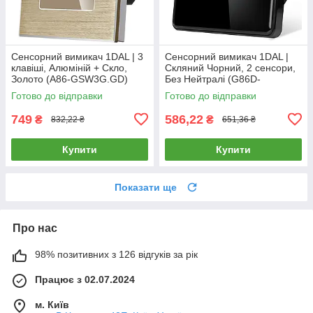
Сенсорний вимикач 1DAL | 3
Сенсорний вимикач 1DAL |
клавіші, Алюміній + Скло,
Скляний Чорний, 2 сенсори,
Золото (A86-GSW3G.GD)
Без Нейтралі (G86D-
SW2G.SL.BL)
Готово до відправки
Готово до відправки
749
586,22
₴
₴
832,22 ₴
651,36 ₴
Купити
Купити
Показати ще
Про нас
98% позитивних з 126 відгуків за рік
Працює з 02.07.2024
м. Київ