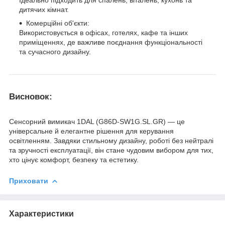
Ідеально підходить для спалень, віталень, кухонь та
дитячих кімнат.
Комерційні об'єкти:
Використовується в офісах, готелях, кафе та інших
приміщеннях, де важливе поєднання функціональності
та сучасного дизайну.
Висновок:
Сенсорний вимикач 1DAL (G86D-SW1G.SL.GR) — це
універсальне й елегантне рішення для керування
освітленням. Завдяки стильному дизайну, роботі без нейтралі
та зручності експлуатації, він стане чудовим вибором для тих,
хто цінує комфорт, безпеку та естетику.
Приховати
Характеристики