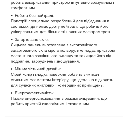
робить використання пристрою інтуїтивно зрозумілим і
комфортним.
Робота без нейтралі:
Пристрій спеціально розроблений для під'єднання в
системах, де немає дроту нейтралі, що робить його
універсальним для більшості наявних електромереж.
Загартоване скло:
Лицьова панель виготовлена з високоякісного
загартованого скла сірого кольору, яке надає пристрою
елегантного зовнішнього вигляду та захищає його від
подряпин, забруднень і зношування.
Мінімалістичний дизайн:
Сірий колір і гладка поверхня роблять вимикач
стильним елементом інтер'єру, що ідеально підходить
для сучасних житлових і комерційних приміщень.
Енергоефективність:
Низьке енергоспоживання в режимі очікування, що
робить пристрій екологічним і економним.