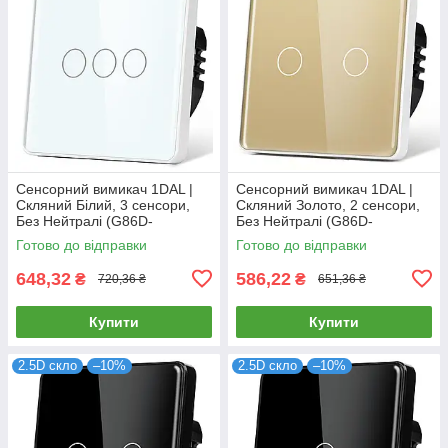
Сенсорний вимикач 1DAL |
Сенсорний вимикач 1DAL |
Скляний Білий, 3 сенсори,
Скляний Золото, 2 сенсори,
Без Нейтралі (G86D-
Без Нейтралі (G86D-
SW3G.SL.WT)
SW2G.SL.GD)
Готово до відправки
Готово до відправки
648,32
586,22
₴
₴
720,36 ₴
651,36 ₴
Купити
Купити
2.5D скло
–10%
2.5D скло
–10%