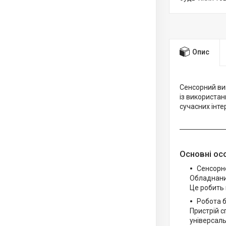
Опис
Сенсорний ви
із використан
сучасних інтер
Основні ос
Сенсорн
Обладнаний
Це робить 
Робота б
Пристрій с
універсал