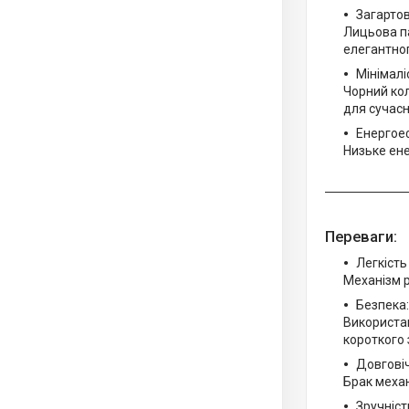
Загартов
Лицьова па
елегантног
Мінімалі
Чорний кол
для сучасн
Енергое
Низьке ене
Переваги:
Легкість
Механізм р
Безпека:
Використан
короткого 
Довговіч
Брак механ
Зручніст