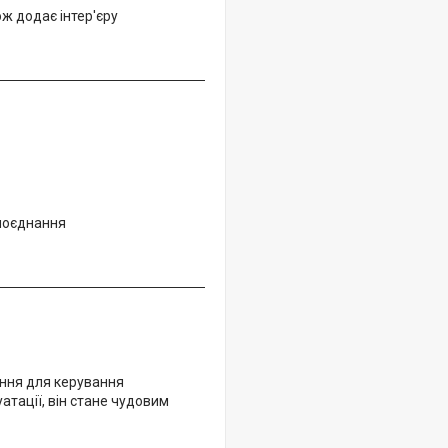
ж додає інтер'єру
 поєднання
ення для керування
атації, він стане чудовим