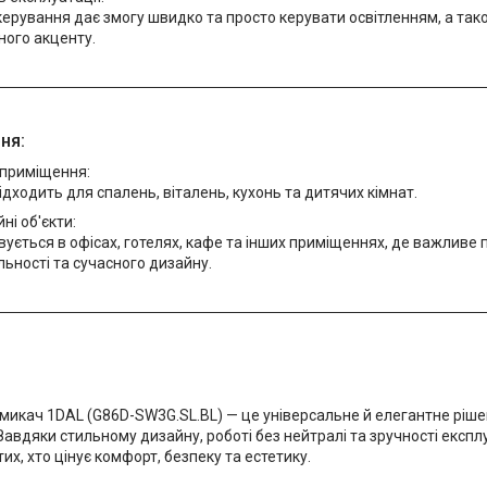
ерування дає змогу швидко та просто керувати освітленням, а тако
ного акценту.
ня:
 приміщення:
ідходить для спалень, віталень, кухонь та дитячих кімнат.
ні об'єкти:
ується в офісах, готелях, кафе та інших приміщеннях, де важливе
ьності та сучасного дизайну.
микач 1DAL (G86D-SW3G.SL.BL) — це універсальне й елегантне ріш
Завдяки стильному дизайну, роботі без нейтралі та зручності експлу
их, хто цінує комфорт, безпеку та естетику.