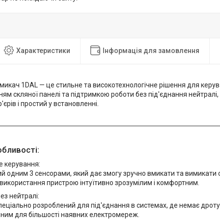
Характеристики
Інформація для замовлення
микач 1DAL — це стильне та високотехнологічне рішення для керув
ням скляної панелі та підтримкою роботи без під'єднання нейтралі,
'єрів і простий у встановленні.
обливості:
е керування:
 одним 3 сенсорами, який дає змогу зручно вмикати та вимикати 
використання пристрою інтуїтивно зрозумілим і комфортним.
ез нейтралі:
пеціально розроблений для під'єднання в системах, де немає дроту
ьним для більшості наявних електромереж.