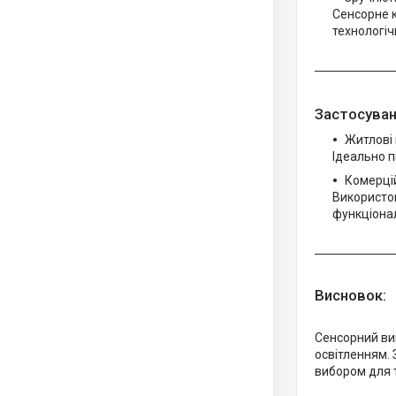
Сенсорне к
технологіч
Застосуван
Житлові
Ідеально п
Комерцій
Використов
функціонал
Висновок:
Сенсорний ви
освітленням. 
вибором для т