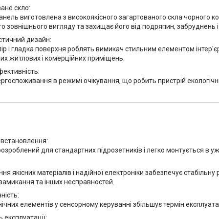
ане скло:
нель виготовлена з високоякісного загартованого скла чорного к
о зовнішнього вигляду та захищає його від подряпин, забруднень 
стичний дизайн:
ір і гладка поверхня роблять вимикач стильним елементом інтер'є
их житлових і комерційних приміщень.
фективність:
ргоспоживання в режимі очікування, що робить пристрій екологічн
 встановлення:
озроблений для стандартних підрозетників і легко монтується в у
ня якісних матеріалів і надійної електроніки забезпечує стабільну 
замикання та інших несправностей.
ність:
ічних елементів у сенсорному керуванні збільшує термін експлуата
ь експлуатації: