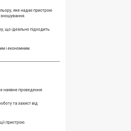
ольору, яке надає пристрою
і зношування.
ру, що ідеально підходить
им і економним.
же наявне проведення.
роботу та захист від
ції пристрою.