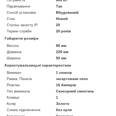
Підсвічування
Так
Спосіб установки
Вбудований
Стан
Новий
Ступінь захисту IP
20
Термін служби
20 років
Габаритні розміри
Висота
86 мм
Довжина
228 мм
Ширина
50 мм
Користувальницькі характеристики
Вимикач
1 сенсор
Рамка, Панель
загартоване скло
Розетка
16 Амперів
Тип вимикача
Сенсорний смоктань
Клавіші
1
Колір
Золото
Схема підключення
без нуля
Керування
Сенсорне