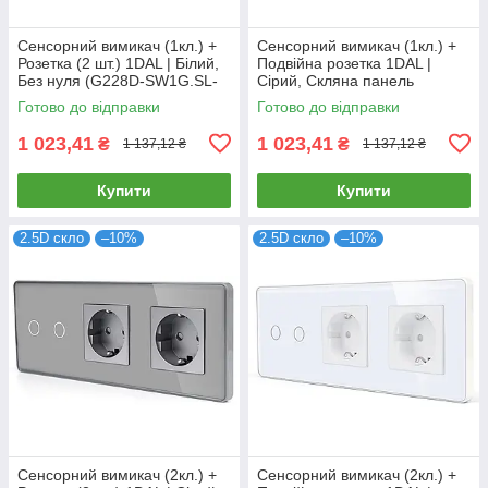
Сенсорний вимикач (1кл.) +
Сенсорний вимикач (1кл.) +
Розетка (2 шт.) 1DAL | Білий,
Подвійна розетка 1DAL |
Без нуля (G228D-SW1G.SL-
Сірий, Скляна панель
STX2.WT)
(G228D-SW1G-STX2.GR)
Готово до відправки
Готово до відправки
1 023,41
1 023,41
₴
₴
1 137,12 ₴
1 137,12 ₴
Купити
Купити
2.5D скло
–10%
2.5D скло
–10%
Сенсорний вимикач (2кл.) +
Сенсорний вимикач (2кл.) +