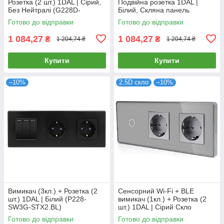
Розетка (2 шт.) 1DAL | Сірий,
Подвійна розетка 1DAL |
Без Нейтралі (G228D-
Білий, Скляна панель
SW2G.SL-STX2.GR)
(G228D-SW2G-STX2.WT)
Готово до відправки
Готово до відправки
1 084,27
1 084,27
₴
₴
1 204,74 ₴
1 204,74 ₴
Купити
Купити
–10%
2.5D скло
–10%
Вимикач (3кл.) + Розетка (2
Сенсорний Wi-Fi + BLE
шт.) 1DAL | Білий (P228-
вимикач (1кл.) + Розетка (2
SW3G-STX2.BL)
шт.) 1DAL | Сірий Скло
(G228D-SW1G.WF-STX2.GR)
Готово до відправки
Готово до відправки