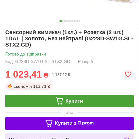
Сенсорний вимикач (1кл.) + Розетка (2 шт.)
1DAL | Золото, Без нейтралі (G228D-SW1G.SL-
STX2.GD)
Готово до відправки
Код: G228D-SW1G.SL-STX2.GD
Роздріб
1 023,41
₴
1 137,12 ₴
Економія
113.71 ₴
Купити
або
Купити з