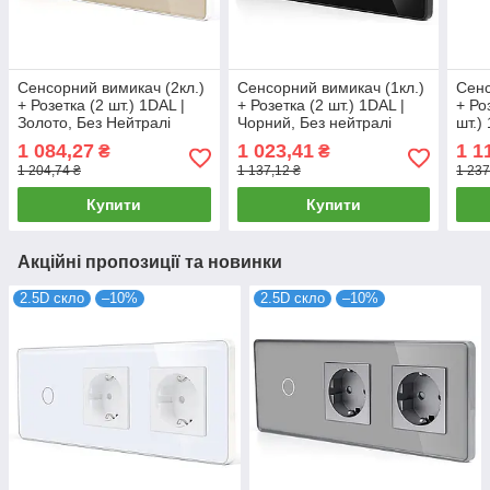
Сенсорний вимикач (2кл.)
Сенсорний вимикач (1кл.)
Сенс
+ Розетка (2 шт.) 1DAL |
+ Розетка (2 шт.) 1DAL |
+ Ро
Золото, Без Нейтралі
Чорний, Без нейтралі
шт.)
(G228D-SW2G-
(G228D-SW1G.SL-
(G2
1 084,27
1 023,41
1 1
₴
₴
STX2.SL.GD)
STX2.BL)
STC
1 204,74 ₴
1 137,12 ₴
1 237
Купити
Купити
Акційні пропозиції та новинки
2.5D скло
–10%
2.5D скло
–10%