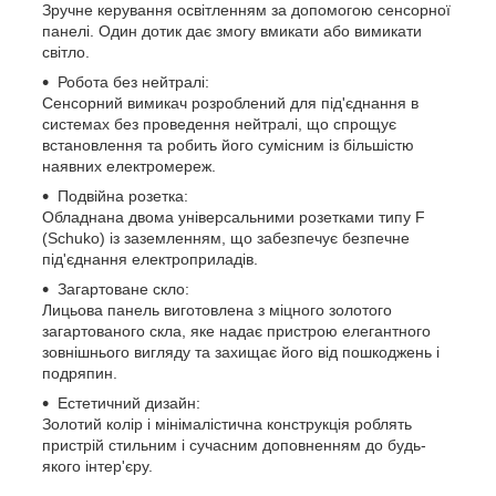
Зручне керування освітленням за допомогою сенсорної
панелі. Один дотик дає змогу вмикати або вимикати
світло.
Робота без нейтралі:
Сенсорний вимикач розроблений для під'єднання в
системах без проведення нейтралі, що спрощує
встановлення та робить його сумісним із більшістю
наявних електромереж.
Подвійна розетка:
Обладнана двома універсальними розетками типу F
(Schuko) із заземленням, що забезпечує безпечне
під'єднання електроприладів.
Загартоване скло:
Лицьова панель виготовлена з міцного золотого
загартованого скла, яке надає пристрою елегантного
зовнішнього вигляду та захищає його від пошкоджень і
подряпин.
Естетичний дизайн:
Золотий колір і мінімалістична конструкція роблять
пристрій стильним і сучасним доповненням до будь-
якого інтер'єру.