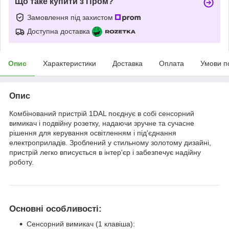
Що таке купити з Пром?
Замовлення під захистом
Доступна доставка
Опис
Характеристики
Доставка
Оплата
Умови п
Опис
Комбінований пристрій 1DAL поєднує в собі сенсорний
вимикач і подвійну розетку, надаючи зручне та сучасне
рішення для керування освітленням і під'єднання
електроприладів. Зроблений у стильному золотому дизайні,
пристрій легко вписується в інтер'єр і забезпечує надійну
роботу.
Основні особливості:
Сенсорний вимикач (1 клавіша):