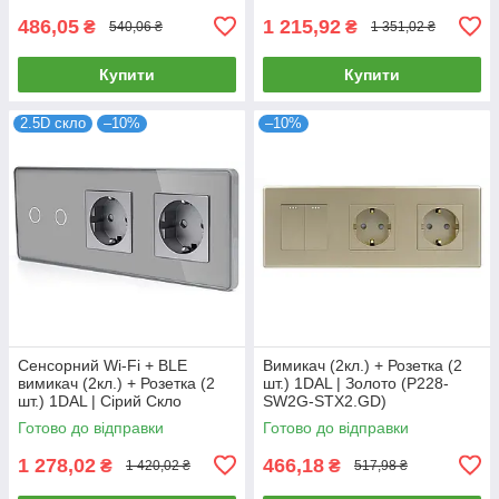
486,05
1 215,92
₴
₴
540,06 ₴
1 351,02 ₴
Купити
Купити
2.5D скло
–10%
–10%
Сенсорний Wi-Fi + BLE
Вимикач (2кл.) + Розетка (2
вимикач (2кл.) + Розетка (2
шт.) 1DAL | Золото (P228-
шт.) 1DAL | Сірий Скло
SW2G-STX2.GD)
(G228D-SW2G.WF-STX2.GR)
Готово до відправки
Готово до відправки
1 278,02
466,18
₴
₴
1 420,02 ₴
517,98 ₴