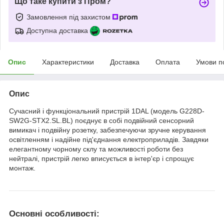
Що таке купити з Пром?
Замовлення під захистом
Доступна доставка
Опис
Характеристики
Доставка
Оплата
Умови п
Опис
Сучасний і функціональний пристрій 1DAL (модель G228D-
SW2G-STX2.SL.BL) поєднує в собі подвійний сенсорний
вимикач і подвійну розетку, забезпечуючи зручне керування
освітленням і надійне під'єднання електроприладів. Завдяки
елегантному чорному склу та можливості роботи без
нейтралі, пристрій легко вписується в інтер'єр і спрощує
монтаж.
Основні особливості: