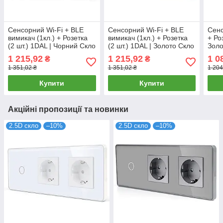
Сенсорний Wi-Fi + BLE
Сенсорний Wi-Fi + BLE
Сенс
вимикач (1кл.) + Розетка
вимикач (1кл.) + Розетка
+ Ро
(2 шт.) 1DAL | Чорний Скло
(2 шт.) 1DAL | Золото Скло
Золо
(G228D-SW1G.WF-
(G228D-SW1G.WF-
(G2
1 215,92
1 215,92
1 0
₴
₴
STX2.BL)
STX2.GD)
STX
1 351,02 ₴
1 351,02 ₴
1 204
Купити
Купити
Акційні пропозиції та новинки
2.5D скло
–10%
2.5D скло
–10%