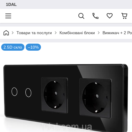
1DAL
Товари та послуги
Комбіновані блоки
Вимикач + 2 Ро
2.5D скло
–10%