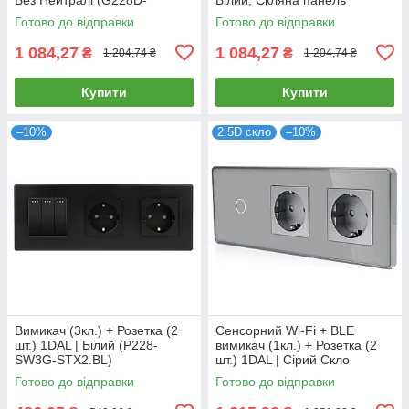
SW2G.SL-STX2.GR)
(G228D-SW2G-STX2.WT)
Готово до відправки
Готово до відправки
1 084,27
1 084,27
₴
₴
1 204,74 ₴
1 204,74 ₴
Купити
Купити
–10%
2.5D скло
–10%
Вимикач (3кл.) + Розетка (2
Сенсорний Wi-Fi + BLE
шт.) 1DAL | Білий (P228-
вимикач (1кл.) + Розетка (2
SW3G-STX2.BL)
шт.) 1DAL | Сірий Скло
(G228D-SW1G.WF-STX2.GR)
Готово до відправки
Готово до відправки