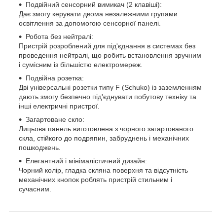
Подвійний сенсорний вимикач (2 клавіші):
Дає змогу керувати двома незалежними групами
освітлення за допомогою сенсорної панелі.
Робота без нейтралі:
Пристрій розроблений для під'єднання в системах без
проведення нейтралі, що робить встановлення зручним
і сумісним із більшістю електромереж.
Подвійна розетка:
Дві універсальні розетки типу F (Schuko) із заземленням
дають змогу безпечно під'єднувати побутову техніку та
інші електричні пристрої.
Загартоване скло:
Лицьова панель виготовлена з чорного загартованого
скла, стійкого до подряпин, забруднень і механічних
пошкоджень.
Елегантний і мінімалістичний дизайн:
Чорний колір, гладка скляна поверхня та відсутність
механічних кнопок роблять пристрій стильним і
сучасним.