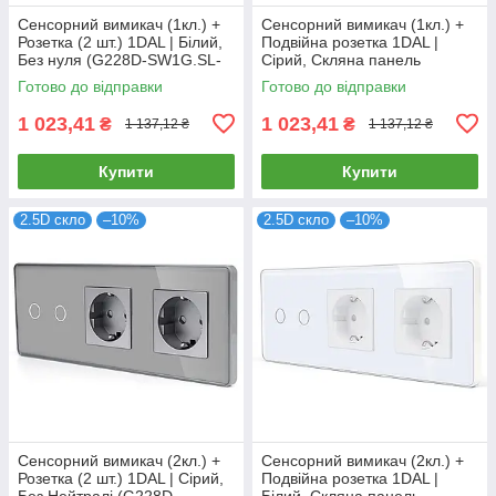
Сенсорний вимикач (1кл.) +
Сенсорний вимикач (1кл.) +
Розетка (2 шт.) 1DAL | Білий,
Подвійна розетка 1DAL |
Без нуля (G228D-SW1G.SL-
Сірий, Скляна панель
STX2.WT)
(G228D-SW1G-STX2.GR)
Готово до відправки
Готово до відправки
1 023,41
1 023,41
₴
₴
1 137,12 ₴
1 137,12 ₴
Купити
Купити
2.5D скло
–10%
2.5D скло
–10%
Сенсорний вимикач (2кл.) +
Сенсорний вимикач (2кл.) +
Розетка (2 шт.) 1DAL | Сірий,
Подвійна розетка 1DAL |
Без Нейтралі (G228D-
Білий, Скляна панель