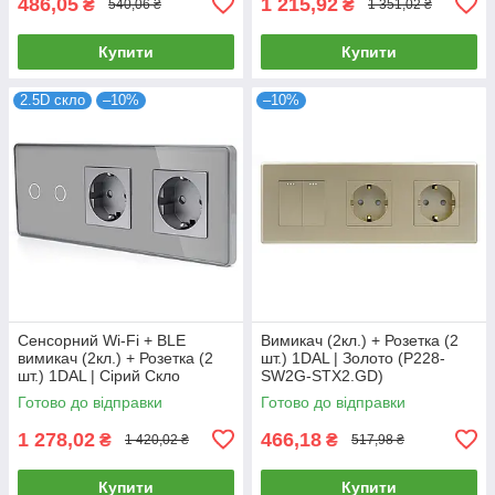
486,05
1 215,92
₴
₴
540,06 ₴
1 351,02 ₴
Купити
Купити
2.5D скло
–10%
–10%
Сенсорний Wi-Fi + BLE
Вимикач (2кл.) + Розетка (2
вимикач (2кл.) + Розетка (2
шт.) 1DAL | Золото (P228-
шт.) 1DAL | Сірий Скло
SW2G-STX2.GD)
(G228D-SW2G.WF-STX2.GR)
Готово до відправки
Готово до відправки
1 278,02
466,18
₴
₴
1 420,02 ₴
517,98 ₴
Купити
Купити