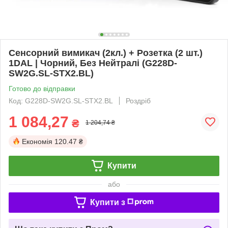
Сенсорний вимикач (2кл.) + Розетка (2 шт.)
1DAL | Чорний, Без Нейтралі (G228D-
SW2G.SL-STX2.BL)
Готово до відправки
Код: G228D-SW2G.SL-STX2.BL
Роздріб
1 084,27
₴
1 204,74 ₴
Економія
120.47 ₴
Купити
або
Купити з