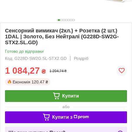
Сенсорний вимикач (2кл.) + Розетка (2 шт.)
1DAL | Золото, Без Нейтралі (G228D-SW2G-
STX2.SL.GD)
Готово до відправки
Код: G228D-SW2G.SL-STX2.GD
Роздріб
1 084,27
₴
1 204,74 ₴
Економія
120.47 ₴
Купити
або
Купити з