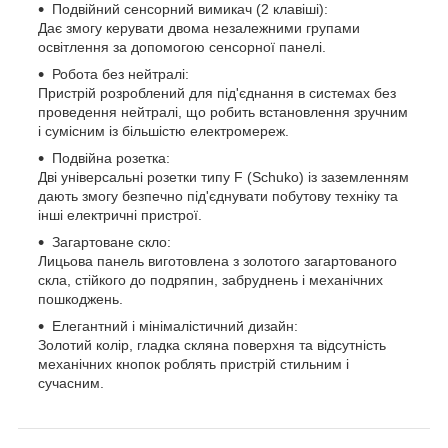
Подвійний сенсорний вимикач (2 клавіші):
Дає змогу керувати двома незалежними групами
освітлення за допомогою сенсорної панелі.
Робота без нейтралі:
Пристрій розроблений для під'єднання в системах без
проведення нейтралі, що робить встановлення зручним
і сумісним із більшістю електромереж.
Подвійна розетка:
Дві універсальні розетки типу F (Schuko) із заземленням
дають змогу безпечно під'єднувати побутову техніку та
інші електричні пристрої.
Загартоване скло:
Лицьова панель виготовлена з золотого загартованого
скла, стійкого до подряпин, забруднень і механічних
пошкоджень.
Елегантний і мінімалістичний дизайн:
Золотий колір, гладка скляна поверхня та відсутність
механічних кнопок роблять пристрій стильним і
сучасним.