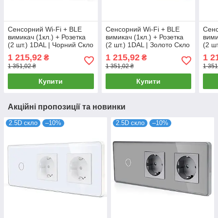
Сенсорний Wi-Fi + BLE
Сенсорний Wi-Fi + BLE
Сенс
вимикач (1кл.) + Розетка
вимикач (1кл.) + Розетка
вими
(2 шт.) 1DAL | Чорний Скло
(2 шт.) 1DAL | Золото Скло
(2 ш
(G228D-SW1G.WF-
(G228D-SW1G.WF-
(G2
1 215,92
1 215,92
1 2
₴
₴
STX2.BL)
STX2.GD)
STX
1 351,02 ₴
1 351,02 ₴
1 351
Купити
Купити
Акційні пропозиції та новинки
2.5D скло
–10%
2.5D скло
–10%