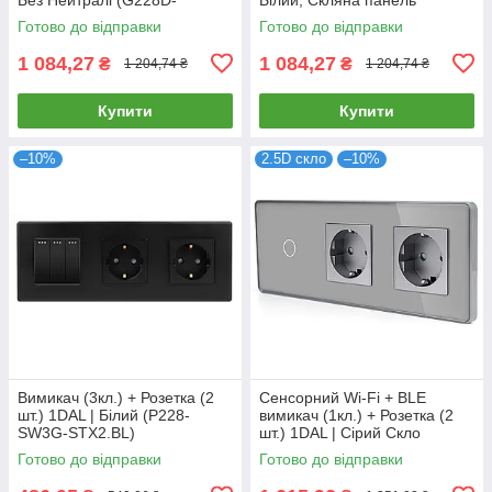
SW2G.SL-STX2.GR)
(G228D-SW2G-STX2.WT)
Готово до відправки
Готово до відправки
1 084,27
1 084,27
₴
₴
1 204,74 ₴
1 204,74 ₴
Купити
Купити
–10%
2.5D скло
–10%
Вимикач (3кл.) + Розетка (2
Сенсорний Wi-Fi + BLE
шт.) 1DAL | Білий (P228-
вимикач (1кл.) + Розетка (2
SW3G-STX2.BL)
шт.) 1DAL | Сірий Скло
(G228D-SW1G.WF-STX2.GR)
Готово до відправки
Готово до відправки