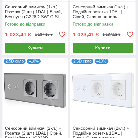
Сенсорний вимикач (1кл.) +
Сенсорний вимикач (1кл.) +
Розетка (2 шт.) 1DAL | Білий,
Подвійна розетка 1DAL |
Без нуля (G228D-SW1G.SL-
Сірий, Скляна панель
STX2.WT)
(G228D-SW1G-STX2.GR)
Готово до відправки
Готово до відправки
1 023,41
1 023,41
₴
₴
1 137,12 ₴
1 137,12 ₴
Купити
Купити
2.5D скло
–10%
2.5D скло
–10%
Сенсорний вимикач (2кл.) +
Сенсорний вимикач (2кл.) +
Розетка (2 шт.) 1DAL | Сірий,
Подвійна розетка 1DAL |
Без Нейтралі (G228D-
Білий, Скляна панель