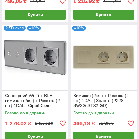
486,05
1 215,92
₴
₴
540,06 ₴
1 351,02 ₴
Купити
Купити
2.5D скло
–10%
–10%
Сенсорний Wi-Fi + BLE
Вимикач (2кл.) + Розетка (2
вимикач (2кл.) + Розетка (2
шт.) 1DAL | Золото (P228-
шт.) 1DAL | Сірий Скло
SW2G-STX2.GD)
(G228D-SW2G.WF-STX2.GR)
Готово до відправки
Готово до відправки
1 278,02
466,18
₴
₴
1 420,02 ₴
517,98 ₴
Купити
Купити