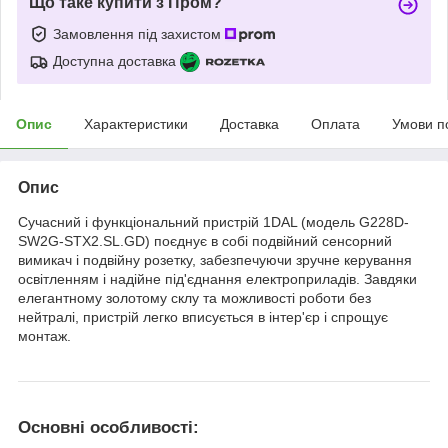
Що таке купити з Пром?
Замовлення під захистом
Доступна доставка
Опис
Характеристики
Доставка
Оплата
Умови п
Опис
Сучасний і функціональний пристрій 1DAL (модель G228D-
SW2G-STX2.SL.GD) поєднує в собі подвійний сенсорний
вимикач і подвійну розетку, забезпечуючи зручне керування
освітленням і надійне під'єднання електроприладів. Завдяки
елегантному золотому склу та можливості роботи без
нейтралі, пристрій легко вписується в інтер'єр і спрощує
монтаж.
Основні особливості: