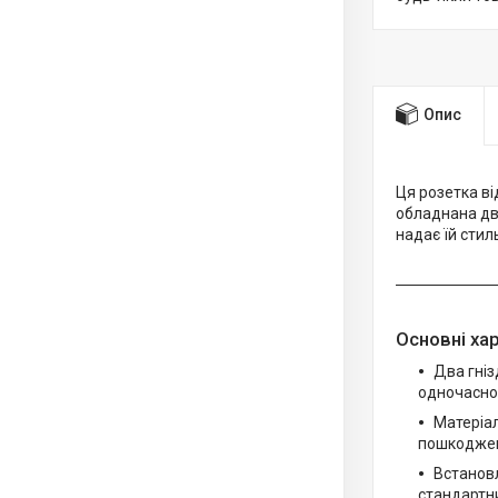
Опис
Ця розетка ві
обладнана дв
надає їй стил
Основні ха
Два гніз
одночасно,
Матеріал
пошкоджень
Встановл
стандартни