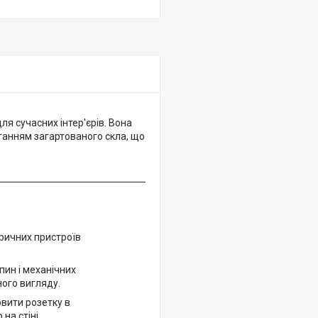
я сучасних інтер'єрів. Вона
танням загартованого скла, що
ричних пристроїв
пин і механічних
ого вигляду.
овити розетку в
на стіні.