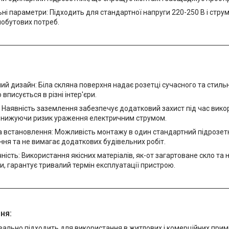
ні параметри: Підходить для стандартної напруги 220-250 В і струм
побутових потреб.
ий дизайн: Біла скляна поверхня надає розетці сучасного та стиль
вписується в різні інтер'єри.
 Наявність заземлення забезпечує додатковий захист під час вик
 знижуючи ризик ураження електричним струмом.
а встановлення: Можливість монтажу в один стандартний підрозет
ня та не вимагає додаткових будівельних робіт.
ність: Використання якісних матеріалів, як-от загартоване скло та н
, гарантує тривалий термін експлуатації пристрою.
ня:
еально підходить для використання в житлових і комерційних прим