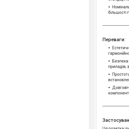
Номіналь
більшості 
Переваги:
Естетичн
гармонійно 
Безпека:
приладів,
Простот
встановлен
Довговіч
компоненти
Застосуван
Ця розетка ід