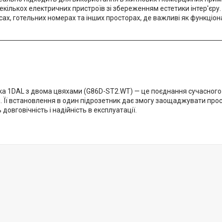
екількох електричних пристроїв зі збереженням естетики інтер'єру.
сах, готельних номерах та інших просторах, де важливі як функціона
ка 1DAL з двома цвяхами (G86D-ST2.WT) — це поєднання сучасного 
 Її встановлення в один підрозетник дає змогу заощаджувати прост
довговічність і надійність в експлуатації.