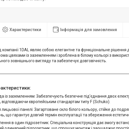
Характеристики
Інформація для замовлення
д компанії 1DAL являє собою елегантне та функціональне рішення дл
ома цвяхами із заземленням і зроблена в білому кольорі з викорис
ьного зовнішнього вигляду та забезпечує довговічність.
рактеристики:
да із заземленням: Забезпечують безпечне під'єднання двох елект
 відповідаючи європейським стандартам типу F (Schuko).
 лицьової панелі: Загартоване скло білого кольору, стійке до подря
, що гарантує довгий термін експлуатації та збереження естетичн
ення в один підрозетник: Спеціальна конструкція дає змогу встан
й одинарний підрозетник, що спрощує монтаж і заощаджує простір 