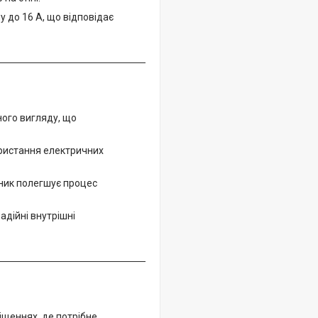
у до 16 А, що відповідає
ного вигляду, що
ористання електричних
ник полегшує процес
адійні внутрішні
іщеннях, де потрібне