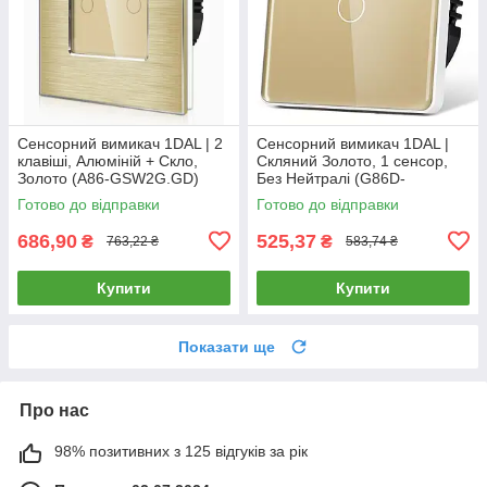
Сенсорний вимикач 1DAL | 2
Сенсорний вимикач 1DAL |
клавіші, Алюміній + Скло,
Скляний Золото, 1 сенсор,
Золото (A86-GSW2G.GD)
Без Нейтралі (G86D-
SW1G.SL.GD)
Готово до відправки
Готово до відправки
686,90
525,37
₴
₴
763,22 ₴
583,74 ₴
Купити
Купити
Показати ще
Про нас
98% позитивних з 125 відгуків за рік