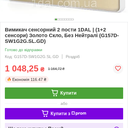
Вимикач сенсорний 2 пости 1DAL | (1+2
сенсори) Золото Скло, Без Нейтралі (G157D-
SW1G2G.SL.GD)
Готово до відправки
Код: G157D-SW1G2G.SL.GD
Роздріб
1 048,25
₴
1 164,72 ₴
Економія
116.47 ₴
Купити
або
Купити з