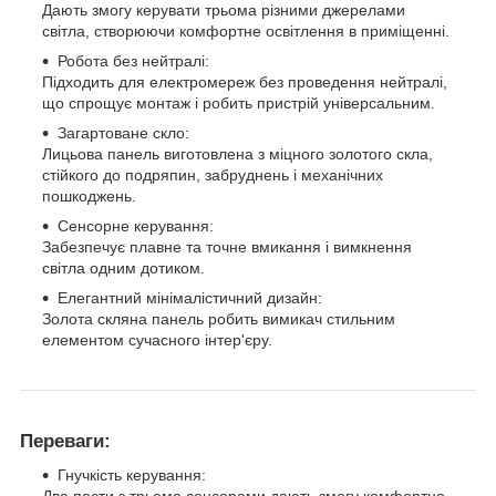
Дають змогу керувати трьома різними джерелами
світла, створюючи комфортне освітлення в приміщенні.
Робота без нейтралі:
Підходить для електромереж без проведення нейтралі,
що спрощує монтаж і робить пристрій універсальним.
Загартоване скло:
Лицьова панель виготовлена з міцного золотого скла,
стійкого до подряпин, забруднень і механічних
пошкоджень.
Сенсорне керування:
Забезпечує плавне та точне вмикання і вимкнення
світла одним дотиком.
Елегантний мінімалістичний дизайн:
Золота скляна панель робить вимикач стильним
елементом сучасного інтер'єру.
Переваги:
Гнучкість керування:
Два пости з трьома сенсорами дають змогу комфортно