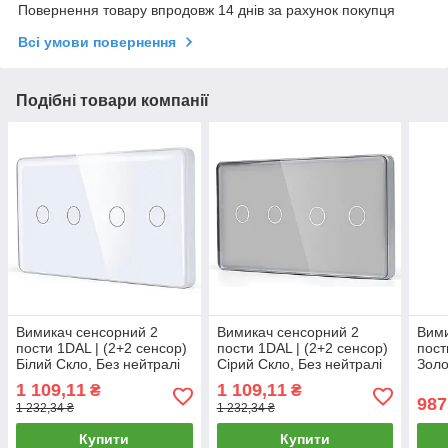
Повернення товару впродовж 14 днів за рахунок покупця
Всі умови повернення
Подібні товари компанії
Вимикач сенсорний 2
Вимикач сенсорний 2
Вими
пости 1DAL | (2+2 сенсор)
пости 1DAL | (2+2 сенсор)
пост
Білий Скло, Без нейтралі
Сірий Скло, Без нейтралі
Золо
(G157D-SW2GX2.SL.WT)
(G157D-SW2GX2.SL.GR)
(G1
1 109,11
1 109,11
₴
₴
987
1 232,34 ₴
1 232,34 ₴
Купити
Купити