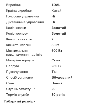
Виробник
1DAL
Країна виробник
Китай
Голосове управління
Ні
Дистанційне управління
Ні
Колір кнопки
Золотий
Колір корпусу
Золотий
Кількість каналів
2
Кількість клавіш
3 шт.
Максимальне
600 Вт
навантаження на лінію
Матеріал корпусу
Скло
Напруга
230 В
Підсвічування
Так
Спосіб установки
Вбудований
Стан
Новий
Ступінь захисту IP
20
Термін служби
30 років
Габаритні розміри