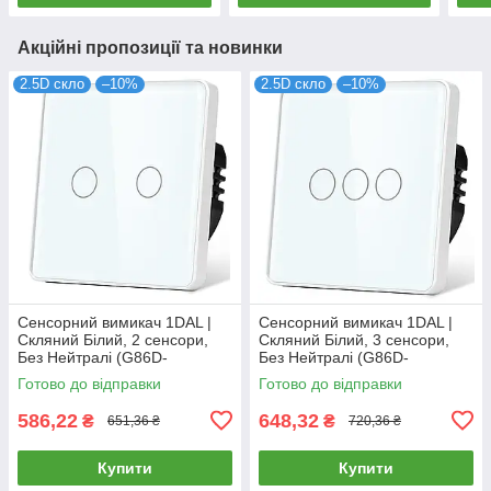
Акційні пропозиції та новинки
2.5D скло
–10%
2.5D скло
–10%
Сенсорний вимикач 1DAL |
Сенсорний вимикач 1DAL |
Скляний Білий, 2 сенсори,
Скляний Білий, 3 сенсори,
Без Нейтралі (G86D-
Без Нейтралі (G86D-
SW2G.SL.WT)
SW3G.SL.WT)
Готово до відправки
Готово до відправки
586,22
648,32
₴
₴
651,36 ₴
720,36 ₴
Купити
Купити