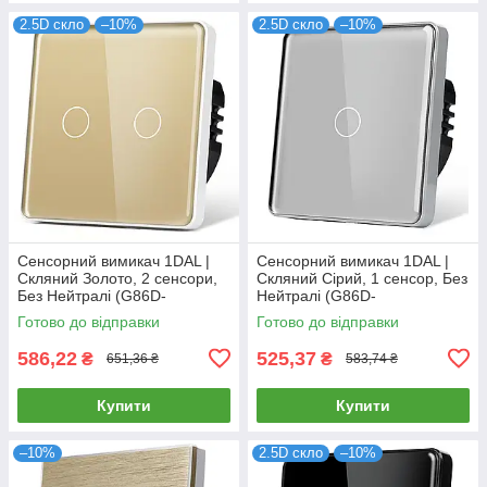
2.5D скло
–10%
2.5D скло
–10%
Сенсорний вимикач 1DAL |
Сенсорний вимикач 1DAL |
Скляний Золото, 2 сенсори,
Скляний Сірий, 1 сенсор, Без
Без Нейтралі (G86D-
Нейтралі (G86D-
SW2G.SL.GD)
SW1G.SL.GR)
Готово до відправки
Готово до відправки
586,22
525,37
₴
₴
651,36 ₴
583,74 ₴
Купити
Купити
–10%
2.5D скло
–10%