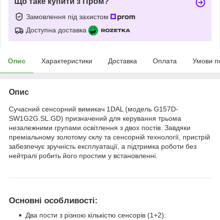
Що таке купити з Пром?
Замовлення під захистом
Доступна доставка
Опис
Характеристики
Доставка
Оплата
Умови п
Опис
Сучасний сенсорний вимикач 1DAL (модель G157D-
SW1G2G.SL.GD) призначений для керування трьома
незалежними групами освітлення з двох постів. Завдяки
преміальному золотому склу та сенсорній технології, пристрій
забезпечує зручність експлуатації, а підтримка роботи без
нейтралі робить його простим у встановленні.
Основні особливості:
Два пости з різною кількістю сенсорів (1+2):