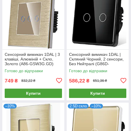
Сенсорний вимикач 1DAL | 3
Сенсорний вимикач 1DAL |
клавіші, Алюміній + Скло,
Скляний Чорний, 2 сенсори,
Золото (A86-GSW3G.GD)
Без Нейтралі (G86D-
SW2G.SL.BL)
Готово до відправки
Готово до відправки
749
586,22
₴
₴
832,22 ₴
651,36 ₴
Купити
Купити
–10%
2.5D скло
–10%