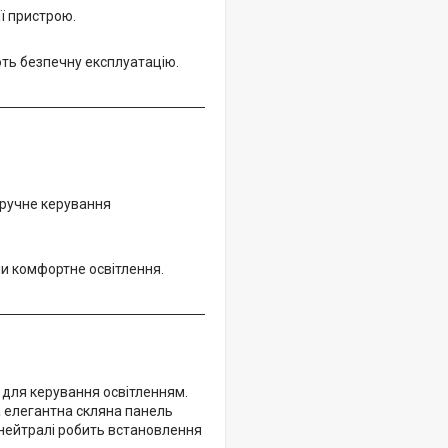
ї пристрою.
ють безпечну експлуатацію.
 зручне керування
чи комфортне освітлення.
 для керування освітленням.
а елегантна скляна панель
 нейтралі робить встановлення