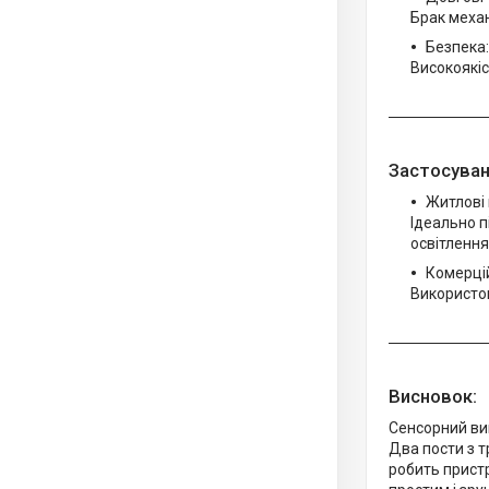
Брак механ
Безпека:
Високоякіс
Застосуван
Житлові
Ідеально п
освітлення
Комерцій
Використов
Висновок:
Сенсорний ви
Два пости з т
робить пристр