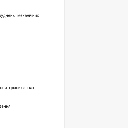
руднень і механічних
ня в різних зонах
дення.