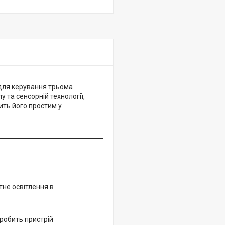
для керування трьома
 та сенсорній технології,
ить його простим у
не освітлення в
робить пристрій