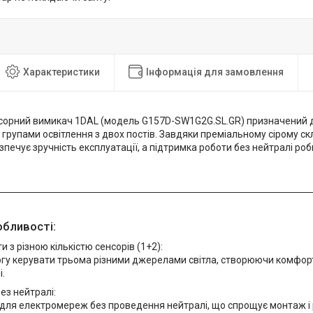
Характеристики
Інформація для замовлення
сорний вимикач 1DAL (модель G157D-SW1G2G.SL.GR) призначений 
рупами освітлення з двох постів. Завдяки преміальному сірому склу
зпечує зручність експлуатації, а підтримка роботи без нейтралі роб
обливості:
и з різною кількістю сенсорів (1+2):
гу керувати трьома різними джерелами світла, створюючи комфорт
.
ез нейтралі:
для електромереж без проведення нейтралі, що спрощує монтаж і 