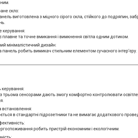
ьним.
ане скло:
нель виготовлена з міцного сірого скла, стійкого до подряпин, заб
нь.
е керування:
 плавне та точне вмикання і вимкнення світла одним дотиком.
ий мінімалістичний дизайн:
а панель робить вимикач стильним елементом сучасного інтер'єру.
ь керування:
з трьома сенсорами дають змогу комфортно контролювати освітлен
я.
а встановлення:
ться в стандартні підрозетники та не вимагає додаткового прове
фективність:
ргоспоживання робить пристрій економним і екологічним.
ність: