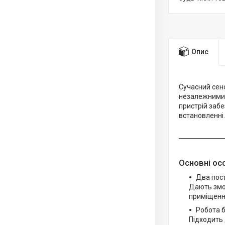
Опис
Сучасний сен
незалежними г
пристрій забе
встановленні.
Основні ос
Два пост
Дають змо
приміщенні
Робота б
Підходить 