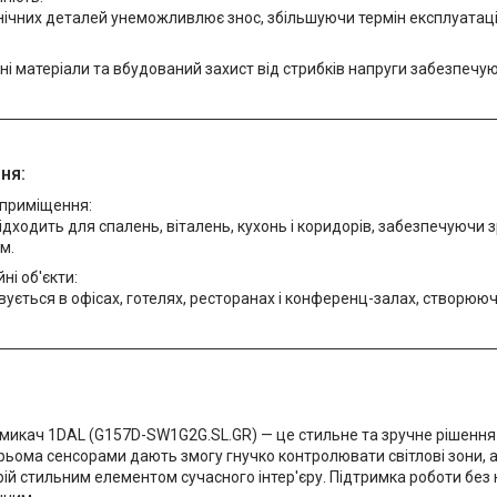
ічних деталей унеможливлює знос, збільшуючи термін експлуатаці
ні матеріали та вбудований захист від стрибків напруги забезпечу
ня:
 приміщення:
ідходить для спалень, віталень, кухонь і коридорів, забезпечуючи
м.
ні об'єкти:
ується в офісах, готелях, ресторанах і конференц-залах, створюю
микач 1DAL (G157D-SW1G2G.SL.GR) — це стильне та зручне рішення
рьома сенсорами дають змогу гнучко контролювати світлові зони, 
ій стильним елементом сучасного інтер'єру. Підтримка роботи без