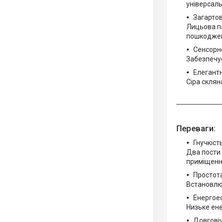
універсал
Загартов
Лицьова па
пошкодже
Сенсорн
Забезпечує
Елегантн
Сіра склян
Переваги:
Гнучкіст
Два пости 
приміщенн
Простот
Встановлює
Енергое
Низьке ене
Довговіч