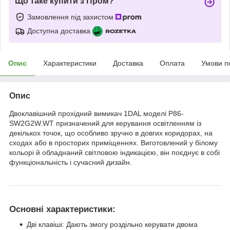
Що таке купити з Пром?
Замовлення під захистом
Доступна доставка
Опис
Характеристики
Доставка
Оплата
Умови п
Опис
Двоклавішний прохідний вимикач 1DAL моделі P86-
SW2G2W.WT призначений для керування освітленням із
декількох точок, що особливо зручно в довгих коридорах, на
сходах або в просторих приміщеннях. Виготовлений у білому
кольорі й обладнаний світловою індикацією, він поєднує в собі
функціональність і сучасний дизайн.
Основні характеристики:
Дві клавіші: Дають змогу роздільно керувати двома