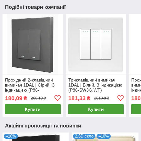
Подібні товари компанії
Прохідний 2-клавішний
Триклавішний вимикач
Прох
вимикач 1DAL | Сірий, З
1DAL | Білий, З індикацією
вими
індикацією (P86-
(P86-SW3G.WT)
інди
SW2G2W.GR)
SW2
180,09
181,33
180
₴
₴
200,10 ₴
201,48 ₴
Купити
Купити
Акційні пропозиції та новинки
–10%
2.5D скло
–10%