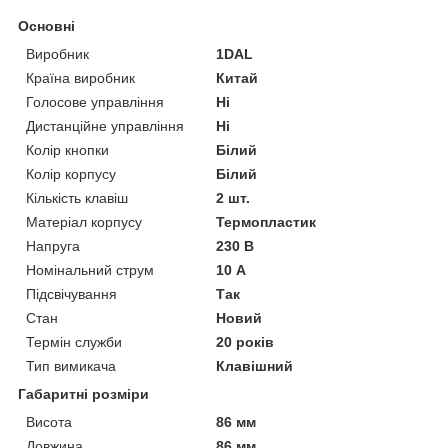
Основні
Виробник
1DAL
Країна виробник
Китай
Голосове управління
Ні
Дистанційне управління
Ні
Колір кнопки
Білий
Колір корпусу
Білий
Кількість клавіш
2 шт.
Матеріал корпусу
Термопластик
Напруга
230 В
Номінальний струм
10 А
Підсвічування
Так
Стан
Новий
Термін служби
20 років
Тип вимикача
Клавішний
Габаритні розміри
Висота
86 мм
Довжина
86 мм