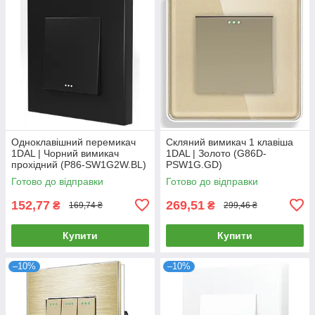
Одноклавішний перемикач
Скляний вимикач 1 клавіша
1DAL | Чорний вимикач
1DAL | Золото (G86D-
прохідний (P86-SW1G2W.BL)
PSW1G.GD)
Готово до відправки
Готово до відправки
152,77
269,51
₴
₴
169,74 ₴
299,46 ₴
Купити
Купити
–10%
–10%