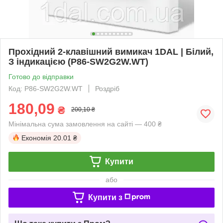
Прохідний 2-клавішний вимикач 1DAL | Білий,
З індикацією (P86-SW2G2W.WT)
Готово до відправки
Код: P86-SW2G2W.WT
Роздріб
180,09
₴
200,10 ₴
Мінімальна сума замовлення на сайті — 400 ₴
Економія
20.01 ₴
Купити
або
Купити з