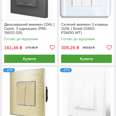
Двоклавішний вимикач 1DAL |
Скляний вимикач 3 клавіши
Сірий, З індикацією (P86-
1DAL | Білий (G86D-
SW2G.GR)
PSW3G.WT)
Готово до відправки
Готово до відправки
161,46
309,26
₴
₴
179,40 ₴
343,62 ₴
Купити
Купити
–10%
–10%