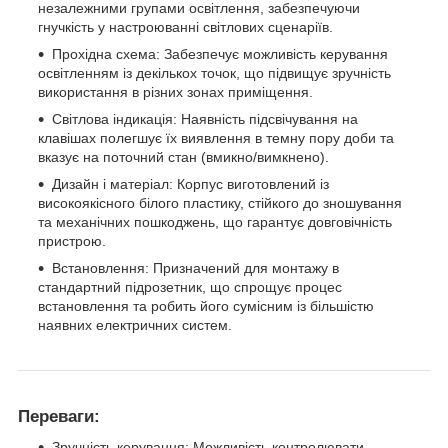
незалежними групами освітлення, забезпечуючи
гнучкість у настроюванні світлових сценаріїв.
Прохідна схема: Забезпечує можливість керування
освітленням із декількох точок, що підвищує зручність
використання в різних зонах приміщення.
Світлова індикація: Наявність підсвічування на
клавішах полегшує їх виявлення в темну пору доби та
вказує на поточний стан (вмикно/вимкнено).
Дизайн і матеріал: Корпус виготовлений із
високоякісного білого пластику, стійкого до зношування
та механічних пошкоджень, що гарантує довговічність
пристрою.
Встановлення: Призначений для монтажу в
стандартний підрозетник, що спрощує процес
встановлення та робить його сумісним із більшістю
наявних електричних систем.
Переваги:
Зручність керування: Можливість контролювати