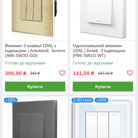
Вимикач 3 клавіші 1DAL з
Одноклавішний вимикач
індикацією | Алюміній, Золото
1DAL | Білий, З індикацією
(А86-SW3G.GD)
(P86-SW1G.WT)
Готово до відправки
Готово до відправки
306,90
141,59
₴
₴
341 ₴
157,32 ₴
Купити
Купити
–10%
2.5D скло
–10%