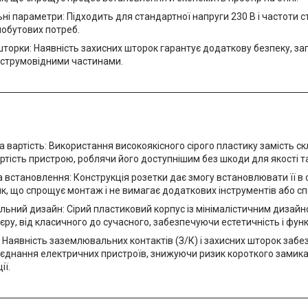
ні параметри: Підходить для стандартної напруги 230 В і частоти с
побутових потреб.
шторки: Наявність захисних шторок гарантує додаткову безпеку, з
 струмовідними частинами.
 вартість: Використання високоякісного сірого пластику замість ск
ртість пристрою, роблячи його доступнішим без шкоди для якості т
 встановлення: Конструкція розетки дає змогу встановлювати її 
к, що спрощує монтаж і не вимагає додаткових інструментів або с
льний дизайн: Сірий пластиковий корпус із мінімалістичним дизайно
р'єру, від класичного до сучасного, забезпечуючи естетичність і фун
 Наявність заземлювальних контактів (З/К) і захисних шторок заб
д'єднання електричних пристроїв, знижуючи ризик короткого замик
ії.