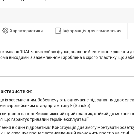
Характеристики
Інформація для замовлення
д компанії 1DAL являє собою функціональне й естетичне рішення для
ма виходами із заземленням і зроблена з сірого пластику, що забез
рактеристики:
да із заземленням: Забезпечують одночасне під'єднання двох елек
чи європейським стандартам типу F (Schuko).
 лицьової панелі: Високоякісний сірий пластик, стійкий до механіч
, що гарантує тривалий термін експлуатації.
ення в один підрозетник: Конструкція дає змогу монтувати розет
к, що спрощує процес встановлення й економить простір на стіні.