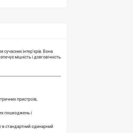
 сучасних інтер'єрів. Вона
печує міцність і довговічність
тричних пристроїв,
них пошкоджень і
ку в стандартний одинарний