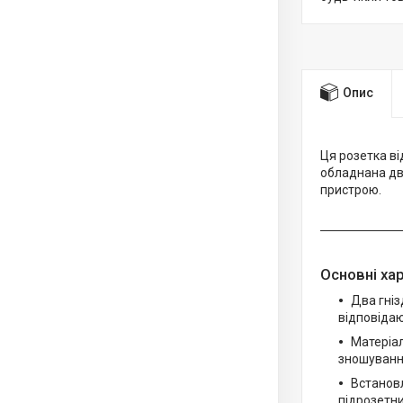
Опис
Ця розетка ві
обладнана дво
пристрою.
Основні ха
Два гніз
відповідаю
Матеріал
зношування
Встановл
підрозетни