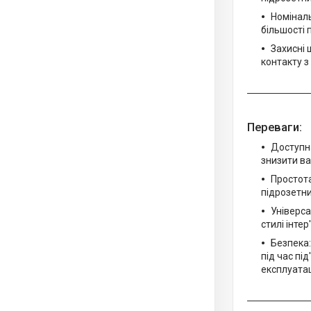
Номіналь
більшості 
Захисні 
контакту з
Переваги:
Доступна
знизити ва
Простота
підрозетни
Універса
стилі інте
Безпека:
під час пі
експлуатац