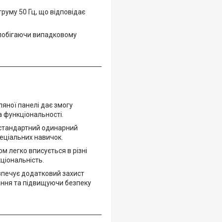
труму 50 Гц, що відповідає
апобігаючи випадковому
ляної панелі дає змогу
а функціональності.
в стандартний одинарний
пеціальних навичок.
м легко вписується в різні
кціональність.
езпечує додатковий захист
ання та підвищуючи безпеку