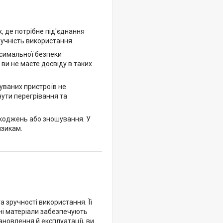
, де потрібне під'єднання
зручність використання.
симальної безпеки
и не маєте досвіду в таких
уваних пристроїв не
нути перегрівання та
шкоджень або зношування. У
изикам.
 зручності використання. Її
ні матеріали забезпечують
ановлення й експлуатації, ви