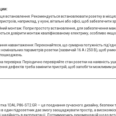
ции:
сця встановлення: Рекомендується встановлювати розетку в місцях
пристроїв, наприклад, у кухні, вітальні або офісі, щоб забезпечити 
йний монтаж: Попри простоту встановлення, для забезпечення мак
ться довірити монтаж кваліфікованому електрику, особливо якщо в
ння навантаження: Переконайтеся, що сумарна потужність під'єдн
номінальних параметрів розетки (зазвичай 16 А і 250 В), щоб уник
пошкоджень.
а перевірка: Періодично перевіряйте стан розетки на наявність у
ення дефектів треба замінити пристрій, щоб запобігти можливим р
тка 1DAL P86-ST2.GR — це поєднання сучасного дизайну, безпеки та
 в один підрозетник дає змогу заощаджувати простір, а високоякіс
 і надійність в експлуатації. Дотримуючись рекомендацій щодо вст