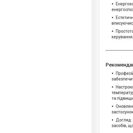
Енергое
енергоспож
Естетичн
вписуючись
Простота
керування
Рекомендац
Професі
забезпечит
Настрою
температу
та підвищ
Оновлен
застосунок
Догляд: 
засобів, щ