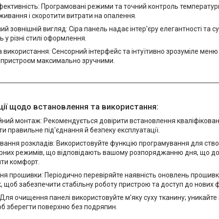
фективність: Програмовані режими та точний контроль температу
ивання і скоротити витрати на опалення.
ий зовнішній вигляд: Сіра панель надає інтер'єру елегантності та с
 у різні стилі оформлення.
 використання: Сенсорний інтерфейс та інтуїтивно зрозуміле мен
 пристроєм максимально зручними.
ії щодо встановлення та використання:
йний монтаж: Рекомендується довірити встановлення кваліфікован
и правильне під'єднання й безпеку експлуатації.
вання розкладів: Використовуйте функцію програмування для ство
рних режимів, що відповідають вашому розпоряджанню дня, що д
ити комфорт.
ня прошивки: Періодично перевіряйте наявність оновлень прошивк
, щоб забезпечити стабільну роботу пристрою та доступ до нових ф
Для очищення панелі використовуйте м'яку суху тканину; уникайте
об зберегти поверхню без подряпин.