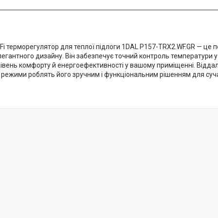
-Fi терморегулятор для теплої підлоги 1DAL P157-TRX2.WF.GR — це
елегантного дизайну. Він забезпечує точний контроль температури 
івень комфорту й енергоефективності у вашому приміщенні. Відда
 режими роблять його зручним і функціональним рішенням для суча