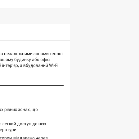
ма незалежними зонами теплої
ашому будинку або офісі.
інтер'єр, а вбудований Wi-Fi
х різних зонах, що
 легкий доступ до всіх
ератури.
ятором віддалено через