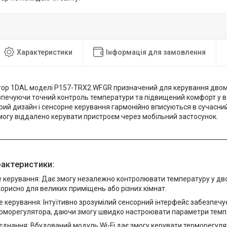
Характеристики
Інформація для замовлення
ор 1DAL моделі P157-TRX2.WF.GR призначений для керування дво
езпечуючи точний контроль температури та підвищений комфорт у в
рий дизайн і сенсорне керування гармонійно вписуються в сучасний 
могу віддалено керувати пристроєм через мобільний застосунок.
рактеристики:
 керування: Дає змогу незалежно контролювати температуру у дво
орисно для великих приміщень або різних кімнат.
 керування: Інтуїтивно зрозумілий сенсорний інтерфейс забезпечує
ерморегулятора, даючи змогу швидко настроювати параметри темп
д'єднання: Вбудований модуль Wi-Fi дає змогу керувати терморегул