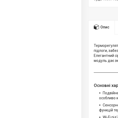
Опис
Терморегулят
підлоги, заб
Елегантний сі
модуль дає з
Основні ха
Подвійне
особливо к
Сенсорне
функцій т
Wi-Fi пі