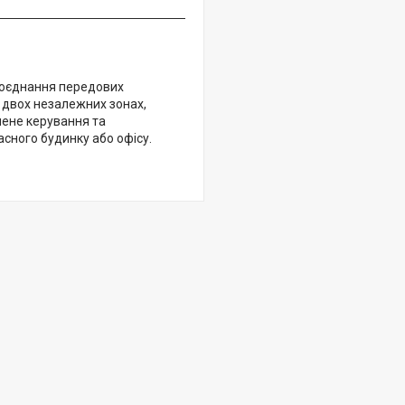
 поєднання передових
у двох незалежних зонах,
лене керування та
сного будинку або офісу.