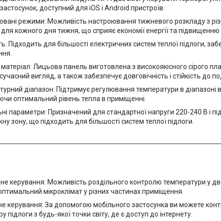
застосунок, доступний для iOS і Android пристроїв.
овані режими: Можливість настроювання тижневого розкладу з рі
ля кожного дня тижня, що сприяє економії енергії та підвищенню
ть: Підходить для більшості електричних систем теплої підлоги, за
ння.
 матеріал: Лицьова панель виготовлена з високоякісного сірого пл
 сучасний вигляд, а також забезпечує довговічність і стійкість до п
урний діапазон: Підтримує регулювання температури в діапазоні від
ючи оптимальний рівень тепла в приміщенні.
ні параметри: Призначений для стандартної напруги 220-240 В і п
жну зону, що підходить для більшості систем теплої підлоги.
е керування: Можливість роздільного контролю температури у дв
оптимальний мікроклімат у різних частинах приміщення.
не керування: За допомогою мобільного застосунка ви можете кон
у підлоги з будь-якої точки світу, де є доступ до інтернету.