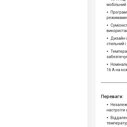
мобільний 
Програм
режимами д
Сумісніс
використа
Дизайн і
стильний і
Температ
забезпечу
Номіналь
16 А на ко
Переваги:
Незалежн
настроїти 
Віддале
температур