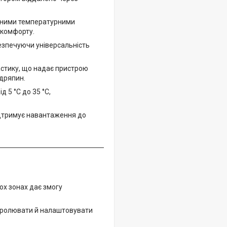
зними температурними
 комфорту.
безпечуючи універсальність
астику, що надає пристрою
одряпин.
 5 °C до 35 °C,
ідтримує навантаження до
ох зонах дає змогу
тролювати й налаштовувати