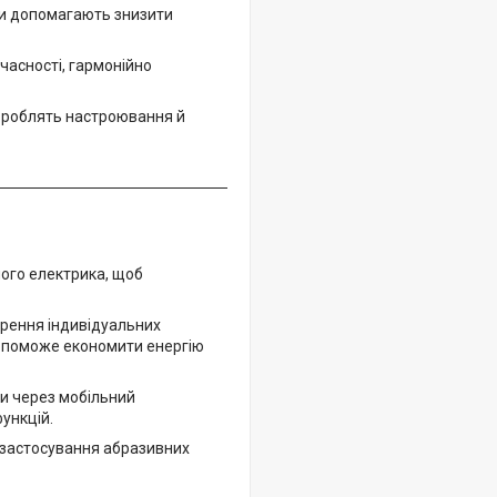
ри допомагають знизити
учасності, гармонійно
ю роблять настроювання й
ого електрика, щоб
рення індивідуальних
опоможе економити енергію
и через мобільний
ункцій.
 застосування абразивних