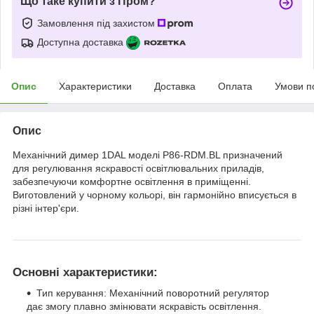
Що таке купити з Пром?
Замовлення під захистом
Доступна доставка
Опис
Характеристики
Доставка
Оплата
Умови п
Опис
Механічний димер 1DAL моделі P86-RDM.BL призначений
для регулювання яскравості освітлювальних приладів,
забезпечуючи комфортне освітлення в приміщенні.
Виготовлений у чорному кольорі, він гармонійно вписується в
різні інтер'єри.
Основні характеристики:
Тип керування: Механічний поворотний регулятор
дає змогу плавно змінювати яскравість освітлення.