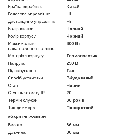
Країна виробник
Китай
Голосове управління
Ні
Дистанційне управління
Ні
Колір кнопки
Чорний
Колір корпусу
Чорний
Максимальне
800 Вт
навантаження на лінію
Матеріал корпусу
Термопластик
Напруга
230 В
Підсвічування
Так
Спосіб установки
Вбудований
Стан
Новий
Ступінь захисту IP
20
Термін служби
30 років
Тип диммера
Поворотний
Габаритні розміри
Висота
86 мм
Довжина
86 мм