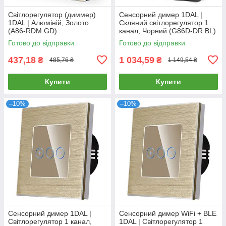
Світлорегулятор (диммер)
Сенсорний димер 1DAL |
1DAL | Алюміній, Золото
Скляний світлорегулятор 1
(A86-RDM.GD)
канал, Чорний (G86D-DR.BL)
Готово до відправки
Готово до відправки
437,18
1 034,59
₴
₴
485,76 ₴
1 149,54 ₴
Купити
Купити
–10%
–10%
Сенсорний димер 1DAL |
Сенсорний димер WiFi + BLE
Світлорегулятор 1 канал,
1DAL | Світлорегулятор 1