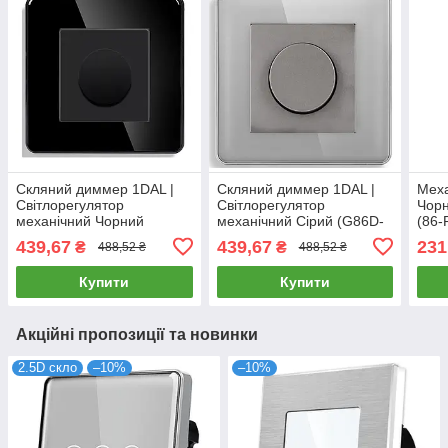
Скляний диммер 1DAL |
Скляний диммер 1DAL |
Меха
Світлорегулятор
Світлорегулятор
Чорн
механічний Чорний
механічний Сірий (G86D-
(86
(G86D-RDM.BL)
RDM.GR)
439,67
439,67
231
₴
₴
488,52 ₴
488,52 ₴
Купити
Купити
Акційні пропозиції та новинки
2.5D скло
–10%
–10%