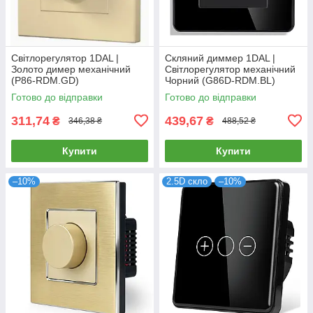
Світлорегулятор 1DAL |
Скляний диммер 1DAL |
Золото димер механічний
Світлорегулятор механічний
(P86-RDM.GD)
Чорний (G86D-RDM.BL)
Готово до відправки
Готово до відправки
311,74
439,67
₴
₴
346,38 ₴
488,52 ₴
Купити
Купити
–10%
2.5D скло
–10%