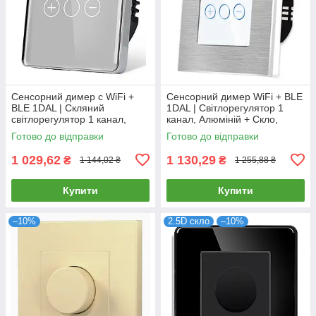
Сенсорний димер c WiFi +
Сенсорний димер WiFi + BLE
BLE 1DAL | Скляний
1DAL | Світлорегулятор 1
світлорегулятор 1 канал,
канал, Алюміній + Скло,
Сірий (G86D-DR.WF.GR)
Білий (A86-DR.WF.WT)
Готово до відправки
Готово до відправки
1 029,62
1 130,29
₴
₴
1 144,02 ₴
1 255,88 ₴
Купити
Купити
–10%
2.5D скло
–10%