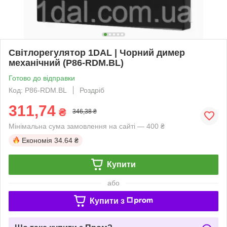
Світлорегулятор 1DAL | Чорний димер
механічний (P86-RDM.BL)
Готово до відправки
Код: P86-RDM.BL
Роздріб
311,74
₴
346,38 ₴
Мінімальна сума замовлення на сайті — 400 ₴
Економія
34.64 ₴
Купити
або
Купити з