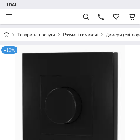
1DAL
Товари та послуги
Розумні вимикачі
Димери (світлор
–10%