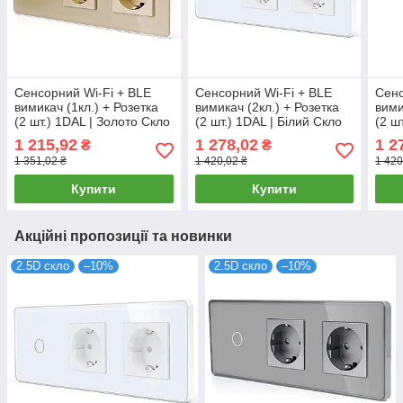
Сенсорний Wi-Fi + BLE
Сенсорний Wi-Fi + BLE
Сенс
вимикач (1кл.) + Розетка
вимикач (2кл.) + Розетка
вими
(2 шт.) 1DAL | Золото Скло
(2 шт.) 1DAL | Білий Скло
(2 ш
(G228D-SW1G.WF-
(G228D-SW2G.WF-
(G2
1 215,92
1 278,02
1 2
₴
₴
STX2.GD)
STX2.WT)
STX2
1 351,02 ₴
1 420,02 ₴
1 420
Купити
Купити
Акційні пропозиції та новинки
2.5D скло
–10%
2.5D скло
–10%