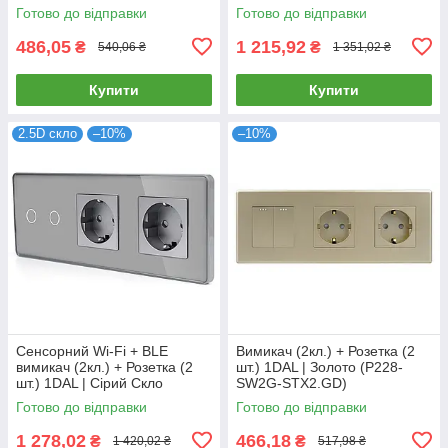
(G228D-SW1G.WF-STX2.GR)
Готово до відправки
Готово до відправки
486,05
1 215,92
₴
₴
540,06 ₴
1 351,02 ₴
Купити
Купити
2.5D скло
–10%
–10%
Сенсорний Wi-Fi + BLE
Вимикач (2кл.) + Розетка (2
вимикач (2кл.) + Розетка (2
шт.) 1DAL | Золото (P228-
шт.) 1DAL | Сірий Скло
SW2G-STX2.GD)
(G228D-SW2G.WF-STX2.GR)
Готово до відправки
Готово до відправки
1 278,02
466,18
₴
₴
1 420,02 ₴
517,98 ₴