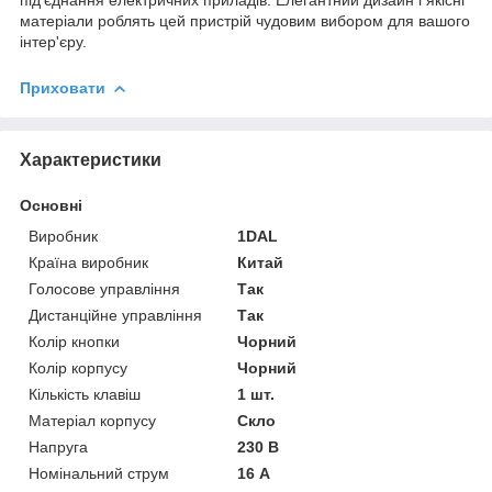
під'єднання електричних приладів. Елегантний дизайн і якісні
матеріали роблять цей пристрій чудовим вибором для вашого
інтер'єру.
Приховати
Характеристики
Основні
Виробник
1DAL
Країна виробник
Китай
Голосове управління
Так
Дистанційне управління
Так
Колір кнопки
Чорний
Колір корпусу
Чорний
Кількість клавіш
1 шт.
Матеріал корпусу
Скло
Напруга
230 В
Номінальний струм
16 А