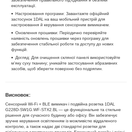
забезпечення правильного під'єднання й безпеки
експлуатації.
Настроювання програми: Завантажте офіційний
застосунок 1DAL на ваш мобільний пристрій для
настроювання й керування сенсорним вимикачем.
Оновлення прошивки: Періодично перевіряйте
наявність оновлень прошивки через програму для
забезпечення стабільної роботи та доступу до нових
функцій.
Догляд: Для очищення скляної панелі використовуйте
м'яку суху тканину; уникайте застосування абразивних
засобів, щоб зберегти поверхню без подряпин.
Висновок:
Сенсорний Wi-Fi + BLE вимикач і подвійна розетка 1DAL
G228D-SW1G.WF-STX2.BL — це функціональне та стильне
рішення для сучасного будинку або офісу. Він забезпечує
зручне керування освітленням із можливістю віддаленого
контролю, а також надає дві стандартні розетки для