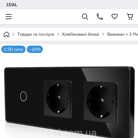
1DAL
Товари та послуги
Комбіновані блоки
Вимикач + 2 Ро
2.5D скло
–10%