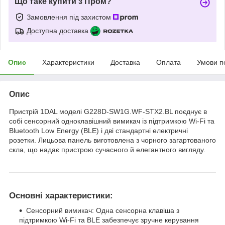
Що таке купити з Пром?
Замовлення під захистом
Доступна доставка
Опис
Характеристики
Доставка
Оплата
Умови п
Опис
Пристрій 1DAL моделі G228D-SW1G.WF-STX2.BL поєднує в
собі сенсорний одноклавішний вимикач із підтримкою Wi-Fi та
Bluetooth Low Energy (BLE) і дві стандартні електричні
розетки. Лицьова панель виготовлена з чорного загартованого
скла, що надає пристрою сучасного й елегантного вигляду.
Основні характеристики:
Сенсорний вимикач: Одна сенсорна клавіша з
підтримкою Wi-Fi та BLE забезпечує зручне керування