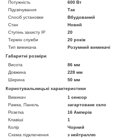
Потужність
600 Вт
Підсвічування
Так
Спосіб установки
Вбудований
Стан
Новий
Ступінь захисту IP
20
Термін служби
20 років
Тип вимикача
Розумний вимикачі
Габаритні розміри
Висота
86 мм
Довжина
228 мм
Ширина
50 мм
Користувальницькі характеристики
Вимикач
1 сенсор
Рамка, Панель
загартоване скло
Розетка
16 Амперів
Клавіші
1
Колір
Чорний
Схема підключення
з нейтраллю