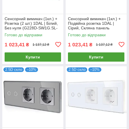
Сенсорний вимикач (1кл.) +
Сенсорний вимикач (1кл.) +
Розетка (2 шт.) 1DAL | Білий,
Подвійна розетка 1DAL |
Без нуля (G228D-SW1G.SL-
Сірий, Скляна панель
STX2.WT)
(G228D-SW1G-STX2.GR)
Готово до відправки
Готово до відправки
1 023,41
1 023,41
₴
₴
1 137,12 ₴
1 137,12 ₴
Купити
Купити
2.5D скло
–10%
2.5D скло
–10%