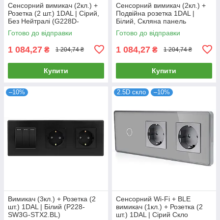
Сенсорний вимикач (2кл.) +
Сенсорний вимикач (2кл.) +
Розетка (2 шт.) 1DAL | Сірий,
Подвійна розетка 1DAL |
Без Нейтралі (G228D-
Білий, Скляна панель
SW2G.SL-STX2.GR)
(G228D-SW2G-STX2.WT)
Готово до відправки
Готово до відправки
1 084,27
1 084,27
₴
₴
1 204,74 ₴
1 204,74 ₴
Купити
Купити
–10%
2.5D скло
–10%
Вимикач (3кл.) + Розетка (2
Сенсорний Wi-Fi + BLE
шт.) 1DAL | Білий (P228-
вимикач (1кл.) + Розетка (2
SW3G-STX2.BL)
шт.) 1DAL | Сірий Скло