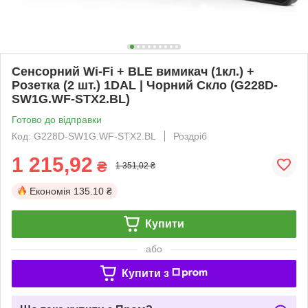
Сенсорний Wi-Fi + BLE вимикач (1кл.) +
Розетка (2 шт.) 1DAL | Чорний Скло (G228D-
SW1G.WF-STX2.BL)
Готово до відправки
Код: G228D-SW1G.WF-STX2.BL
Роздріб
1 215,92
₴
1 351,02 ₴
Економія
135.10 ₴
Купити
або
Купити з