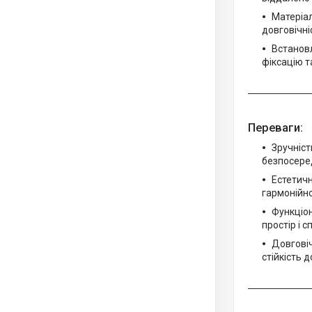
Матеріал
довговічні
Встановл
фіксацію т
Переваги:
Зручніст
безпосеред
Естетичн
гармонійно 
Функціон
простір і 
Довговіч
стійкість 