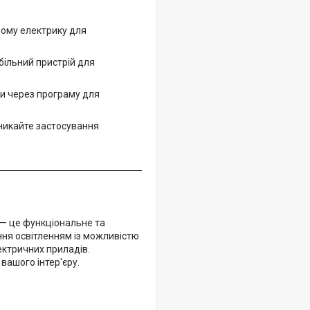
ному електрику для
ільний пристрій для
и через програму для
уникайте застосування
 — це функціональне та
ння освітленням із можливістю
ектричних приладів.
вашого інтер'єру.