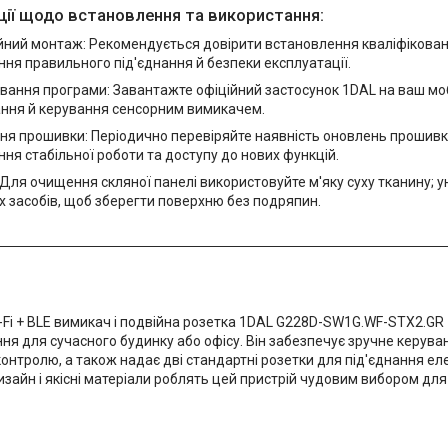
ії щодо встановлення та використання:
йний монтаж: Рекомендується довірити встановлення кваліфікова
ня правильного під'єднання й безпеки експлуатації.
ання програми: Завантажте офіційний застосунок 1DAL на ваш моб
ння й керування сенсорним вимикачем.
ня прошивки: Періодично перевіряйте наявність оновлень прошивк
ня стабільної роботи та доступу до нових функцій.
Для очищення скляної панелі використовуйте м'яку суху тканину; 
 засобів, щоб зберегти поверхню без подряпин.
-Fi + BLE вимикач і подвійна розетка 1DAL G228D-SW1G.WF-STX2.GR
ня для сучасного будинку або офісу. Він забезпечує зручне керува
онтролю, а також надає дві стандартні розетки для під'єднання ел
зайн і якісні матеріали роблять цей пристрій чудовим вибором для 