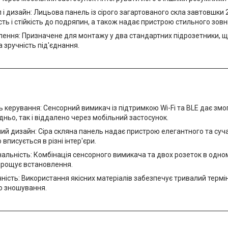
 і дизайн: Лицьова панель із сірого загартованого скла завтовшки 2
сть і стійкість до подряпин, а також надає пристрою стильного зов
ення: Призначене для монтажу у два стандартних підрозетники, щ
а зручність під'єднання.
ь керування: Сенсорний вимикач із підтримкою Wi-Fi та BLE дає змо
ньо, так і віддалено через мобільний застосунок.
ий дизайн: Сіра скляна панель надає пристрою елегантного та суч
вписується в різні інтер'єри.
альність: Комбінація сенсорного вимикача та двох розеток в одно
спрощує встановлення.
ність: Використання якісних матеріалів забезпечує тривалий термі
до зношування.