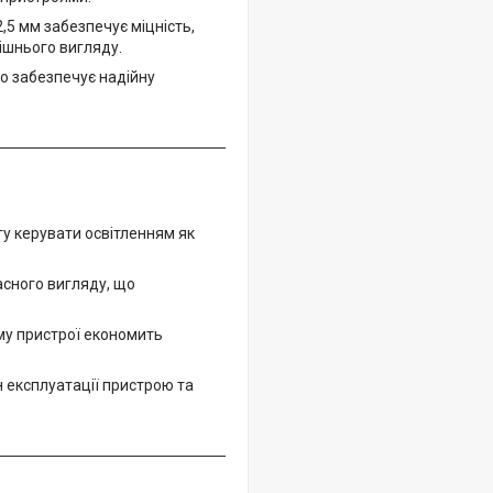
,5 мм забезпечує міцність,
нішнього вигляду.
о забезпечує надійну
гу керувати освітленням як
асного вигляду, що
му пристрої економить
н експлуатації пристрою та