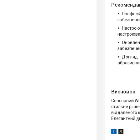
Рекомендац
Професі
забезпечен
Настроюв
настроюва
Оновлен
забезпечен
Догляд: 
абразивних
Висновок:
Сенсорний Wi
стильне рішен
віддаленого к
Елегантний ди