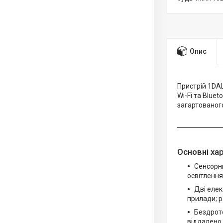
Опис
Пристрій 1DA
Wi-Fi та Blue
загартованого
Основні ха
Сенсорни
освітлення
Дві елек
прилади; р
Бездрото
віддалено 