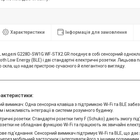
Характеристики
Інформація для замовлення
L моделі G228D-SW1G.WF-STX2.GR поєднує в собі сенсорний однокл
tooth Low Energy (BLE) і дві стандартні електричні розетки. Лицьова 
 скла, що надає пристрою сучасного й елегантного вигляду.
рактеристики:
й вимикач: Одна сенсорна клавіша з підтримкою Wi-Fi та BLE забе
м і можливість інтеграції в системи розумного будинку.
тричні розетки: Стандартні розетки типу F (Schuko) дають змогу під
озетки не обладнані функцією Wi-Fi та працюють як звичайні електр
ве під'єднання: Сенсорний вимикач підтримує Wi-Fi та BLE, що дає
через мобільний застосунок і інтегрувати його з іншими розумними