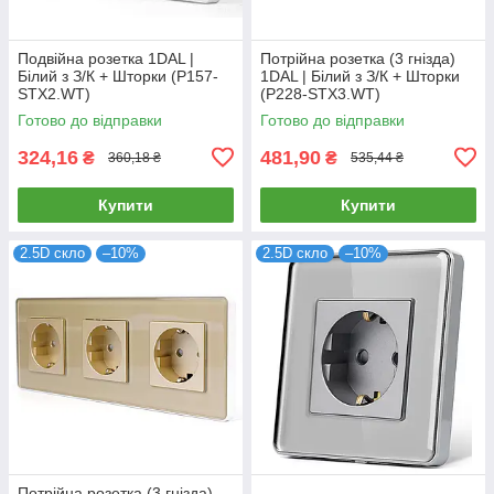
Подвійна розетка 1DAL |
Потрійна розетка (3 гнізда)
Білий з З/К + Шторки (P157-
1DAL | Білий з З/К + Шторки
STX2.WT)
(P228-STX3.WT)
Готово до відправки
Готово до відправки
324,16
481,90
₴
₴
360,18 ₴
535,44 ₴
Купити
Купити
2.5D скло
–10%
2.5D скло
–10%
Потрійна розетка (3 гнізда)