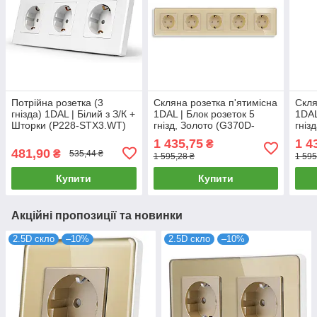
Потрійна розетка (3
Скляна розетка п'ятимісна
Скля
гнізда) 1DAL | Білий з З/К +
1DAL | Блок розеток 5
1DAL
Шторки (P228-STX3.WT)
гнізд, Золото (G370D-
гніз
STX5.GD)
STX
1 435,75
1 4
₴
481,90
₴
535,44 ₴
1 595,28 ₴
1 595
Купити
Купити
Акційні пропозиції та новинки
2.5D скло
–10%
2.5D скло
–10%