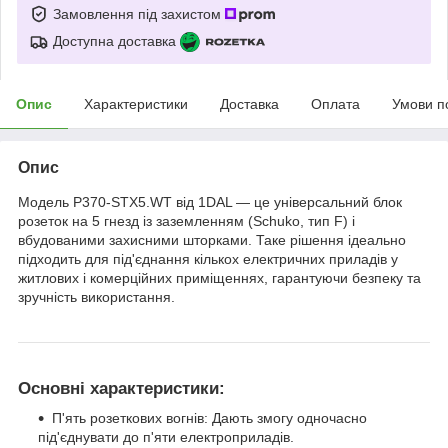
Замовлення під захистом
Доступна доставка
Опис
Характеристики
Доставка
Оплата
Умови п
Опис
Модель P370-STX5.WT від 1DAL — це універсальний блок
розеток на 5 гнезд із заземленням (Schuko, тип F) і
вбудованими захисними шторками. Таке рішення ідеально
підходить для під'єднання кількох електричних приладів у
житлових і комерційних приміщеннях, гарантуючи безпеку та
зручність використання.
Основні характеристики:
П'ять розеткових вогнів: Дають змогу одночасно
під'єднувати до п'яти електроприладів.