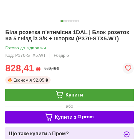
Біла розетка п'ятимісна 1DAL | Блок розеток
на 5 гнізд із З/К + шторки (P370-STX5.WT)
Готово до відправки
Код: P370-STX5.WT
Роздріб
828,41
₴
920,46 ₴
Економія
92.05 ₴
Купити
або
Купити з
Що таке купити з Пром?