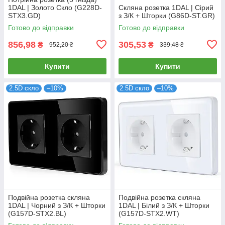
1DAL | Золото Скло (G228D-
Скляна розетка 1DAL | Сірий
STX3.GD)
з З/К + Шторки (G86D-ST.GR)
Готово до відправки
Готово до відправки
856,98
305,53
₴
₴
952,20 ₴
339,48 ₴
Купити
Купити
2.5D скло
–10%
2.5D скло
–10%
Подвійна розетка скляна
Подвійна розетка скляна
1DAL | Чорний з З/К + Шторки
1DAL | Білий з З/К + Шторки
(G157D-STX2.BL)
(G157D-STX2.WT)