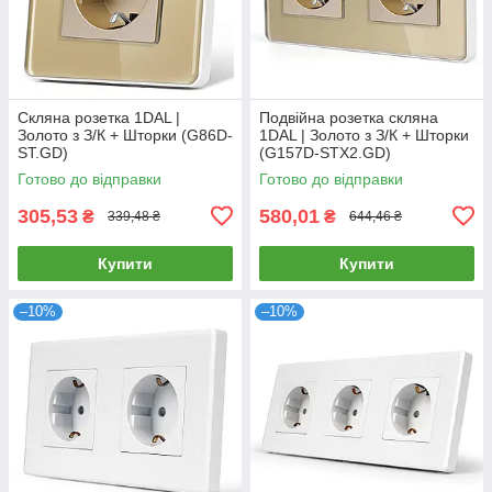
Скляна розетка 1DAL |
Подвійна розетка скляна
Золото з З/К + Шторки (G86D-
1DAL | Золото з З/К + Шторки
ST.GD)
(G157D-STX2.GD)
Готово до відправки
Готово до відправки
305,53
580,01
₴
₴
339,48 ₴
644,46 ₴
Купити
Купити
–10%
–10%