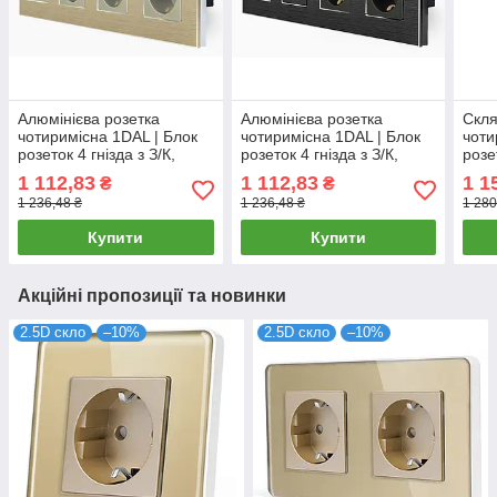
Алюмінієва розетка
Алюмінієва розетка
Скля
чотиримісна 1DAL | Блок
чотиримісна 1DAL | Блок
чоти
розеток 4 гнізда з З/К,
розеток 4 гнізда з З/К,
розе
Золото (A299-STX4.GD)
Чорний (A299-STX4.BL)
Чорн
1 112,83
1 112,83
1 1
₴
₴
1 236,48 ₴
1 236,48 ₴
1 280
Купити
Купити
Акційні пропозиції та новинки
2.5D скло
–10%
2.5D скло
–10%