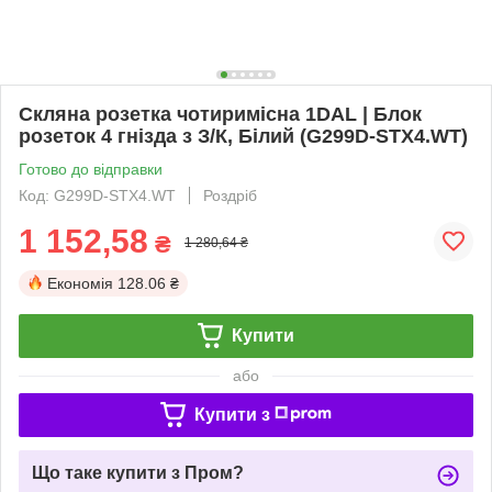
Скляна розетка чотиримісна 1DAL | Блок
розеток 4 гнізда з З/К, Білий (G299D-STX4.WT)
Готово до відправки
Код: G299D-STX4.WT
Роздріб
1 152,58
₴
1 280,64 ₴
Економія
128.06 ₴
Купити
або
Купити з
Що таке купити з Пром?