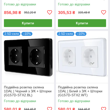
Готово до відправки
Готово до відправки
856,98
305,53
₴
₴
952,20 ₴
339,48 ₴
Купити
Купити
2.5D скло
–10%
2.5D скло
–10%
Подвійна розетка скляна
Подвійна розетка скляна
1DAL | Чорний з З/К + Шторки
1DAL | Білий з З/К + Шторки
(G157D-STX2.BL)
(G157D-STX2.WT)
Готово до відправки
Готово до відправки
580,01
580,01
₴
₴
644,46 ₴
644,46 ₴