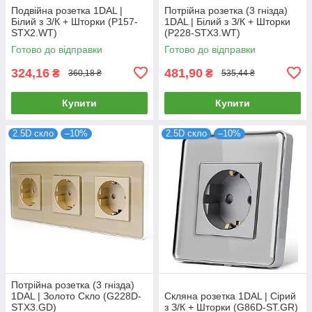
Подвійна розетка 1DAL |
Потрійна розетка (3 гнізда)
Білий з З/К + Шторки (P157-
1DAL | Білий з З/К + Шторки
STX2.WT)
(P228-STX3.WT)
Готово до відправки
Готово до відправки
324,16
481,90
₴
₴
360,18 ₴
535,44 ₴
Купити
Купити
2.5D скло
–10%
2.5D скло
–10%
Потрійна розетка (3 гнізда)
1DAL | Золото Скло (G228D-
Скляна розетка 1DAL | Сірий
STX3.GD)
з З/К + Шторки (G86D-ST.GR)