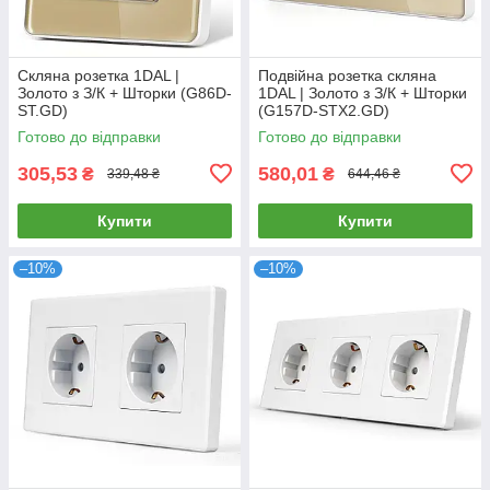
Скляна розетка 1DAL |
Подвійна розетка скляна
Золото з З/К + Шторки (G86D-
1DAL | Золото з З/К + Шторки
ST.GD)
(G157D-STX2.GD)
Готово до відправки
Готово до відправки
305,53
580,01
₴
₴
339,48 ₴
644,46 ₴
Купити
Купити
–10%
–10%