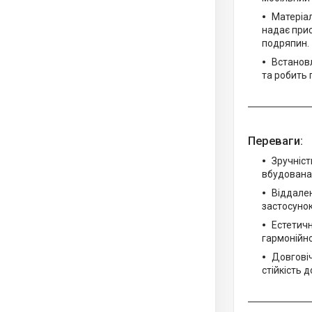
Матеріал
надає прис
подряпин.
Встанов
та робить 
Переваги:
Зручніст
вбудована 
Віддален
застосунок
Естетичн
гармонійно 
Довговіч
стійкість 