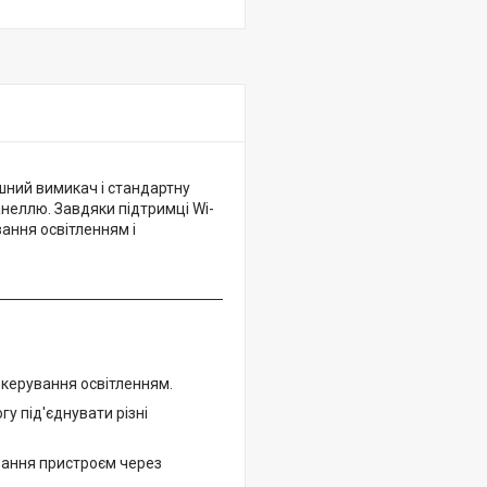
шний вимикач і стандартну
анеллю. Завдяки підтримці Wi-
вання освітленням і
 керування освітленням.
у під'єднувати різні
ування пристроєм через