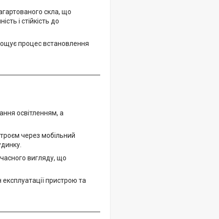
агартованого скла, що
сть і стійкість до
рощує процес встановлення
ання освітленням, а
строєм через мобільний
удинку.
учасного вигляду, що
н експлуатації пристрою та