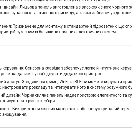
 і дизайн: Лицьова панель виготовлена з високоякісного чорного з
трою сучасного та стильного вигляду, а також забезпечує довговічні
лення: Призначене для монтажу в стандартний підрозетник, що сп
пристрій сумісним із більшістю наявних електричних систем.
ь керування: Сенсорна клавіша забезпечує легке й інтуїтивне керув
розетка дає змогу під'єднувати додаткові пристрої.
ий доступ: Завдяки підтримці Wi-Fi та BLE ви можете керувати при
, настроювати розкладу та інтегрувати його в систему розумного б
ий дизайн: Чорна скляна панель надає пристрою елегантного та с
вписується в різні інтер'єри.
ність: Використання якісних матеріалів забезпечує тривалий термі
до зношування.