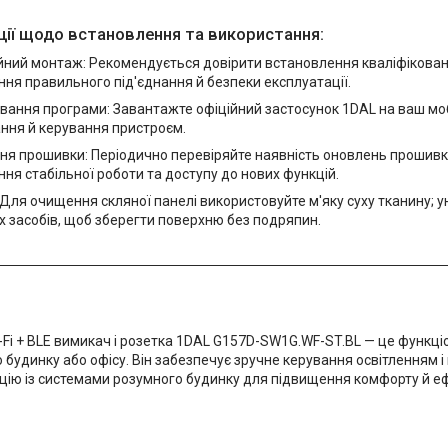
ії щодо встановлення та використання:
йний монтаж: Рекомендується довірити встановлення кваліфікова
ня правильного під'єднання й безпеки експлуатації.
ання програми: Завантажте офіційний застосунок 1DAL на ваш моб
ння й керування пристроєм.
ня прошивки: Періодично перевіряйте наявність оновлень прошивк
ня стабільної роботи та доступу до нових функцій.
Для очищення скляної панелі використовуйте м'яку суху тканину; 
 засобів, щоб зберегти поверхню без подряпин.
-Fi + BLE вимикач і розетка 1DAL G157D-SW1G.WF-ST.BL — це функці
 будинку або офісу. Він забезпечує зручне керування освітленням і
ацію із системами розумного будинку для підвищення комфорту й е