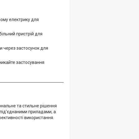
ному електрику для
ільний пристрій для
и через застосунок для
уникайте застосування
ональне та стильне рішення
 під'єднаними приладами, а
фективності використання.