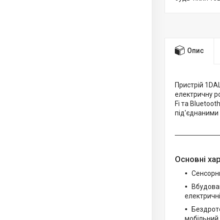
Опис
Пристрій 1DA
електричну ро
Fi та Bluetoo
під'єднаними
Основні ха
Сенсорни
Вбудован
електричні
Бездрото
мобільний 