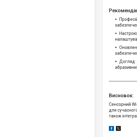
Рекомендац
Професі
забезпечен
Настроюв
налаштува
Оновлен
забезпечен
Догляд: 
абразивних
Висновок:
Сенсорний Wi
для сучасного
також інтегр