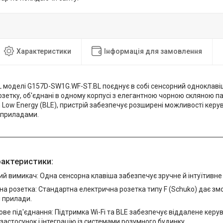
Характеристики
Інформація для замовлення
L моделі G157D-SW1G.WF-ST.BL поєднує в собі сенсорний одноклаві
зетку, об'єднані в одному корпусі з елегантною чорною скляною п
th Low Energy (BLE), пристрій забезпечує розширені можливості керу
 приладами.
рактеристики:
й вимикач: Одна сенсорна клавіша забезпечує зручне й інтуїтивне
а розетка: Стандартна електрична розетка типу F (Schuko) дає змог
 прилади.
ве під'єднання: Підтримка Wi-Fi та BLE забезпечує віддалене кер
застосунок і інтеграцію із системами розумного будинку.