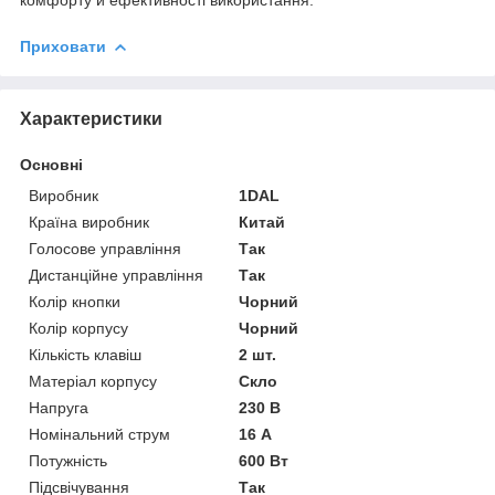
комфорту й ефективності використання.
Приховати
Характеристики
Основні
Виробник
1DAL
Країна виробник
Китай
Голосове управління
Так
Дистанційне управління
Так
Колір кнопки
Чорний
Колір корпусу
Чорний
Кількість клавіш
2 шт.
Матеріал корпусу
Скло
Напруга
230 В
Номінальний струм
16 А
Потужність
600 Вт
Підсвічування
Так