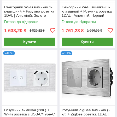
Сенсорний Wi-Fi вимикач 1-
Сенсорний Wi-Fi вимикач 3-
клавішний + Розумна розетка
клавішний + Розумна розетка
1DAL | Алюміній, Золото
1DAL | Алюміній, Чорний
(A157-GSW1G.WF-ST.WF.GD)
(A157-GSW3G.WF-ST.WF.BL)
Готово до відправки
Готово до відправки
1 638,20
1 761,23
₴
₴
1 820,22 ₴
1 956,92 ₴
Купити
Купити
–10%
–10%
Розумний вимикач (2кл.) +
Розумний ZigBee вимикач (2
Wi-Fi розетка з USB-C/Type-C
кл) + ZigBee розетка 1DAL |