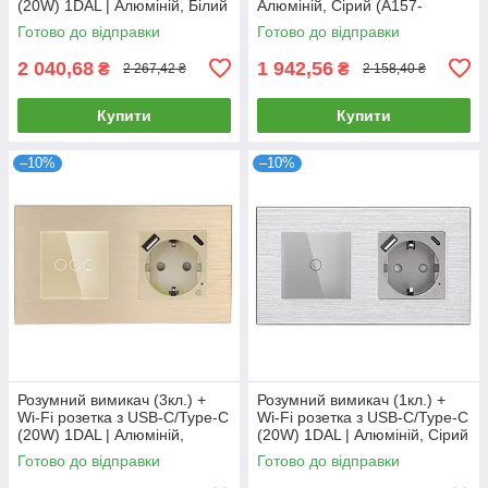
(20W) 1DAL | Алюміній, Білий
Алюміній, Сірий (A157-
(A157-GSW2G.WF-
GSW2G.ZB-ST.ZB.GR)
Готово до відправки
Готово до відправки
STUTC.WF.WT)
2 040,68
1 942,56
₴
₴
2 267,42 ₴
2 158,40 ₴
Купити
Купити
–10%
–10%
Розумний вимикач (3кл.) +
Розумний вимикач (1кл.) +
Wi-Fi розетка з USB-C/Type-C
Wi-Fi розетка з USB-C/Type-C
(20W) 1DAL | Алюміній,
(20W) 1DAL | Алюміній, Сірий
Золото (A157-GSW3G.WF-
(A157-GSW1G.WF-
Готово до відправки
Готово до відправки
STUTC.WF.GD)
STUTC.WF.GR)