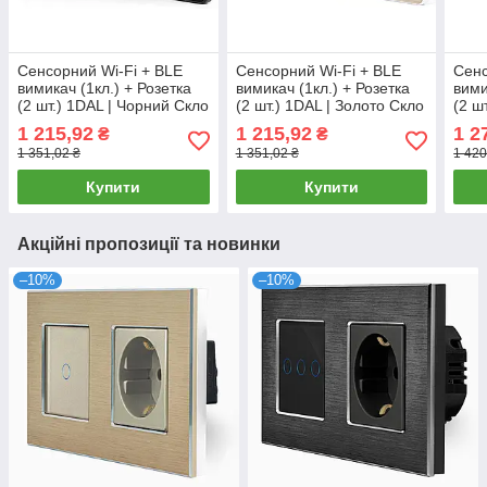
Сенсорний Wi-Fi + BLE
Сенсорний Wi-Fi + BLE
Сенс
вимикач (1кл.) + Розетка
вимикач (1кл.) + Розетка
вими
(2 шт.) 1DAL | Чорний Скло
(2 шт.) 1DAL | Золото Скло
(2 ш
(G228D-SW1G.WF-
(G228D-SW1G.WF-
(G2
1 215,92
1 215,92
1 2
₴
₴
STX2.BL)
STX2.GD)
STX2
1 351,02 ₴
1 351,02 ₴
1 420
Купити
Купити
Акційні пропозиції та новинки
–10%
–10%