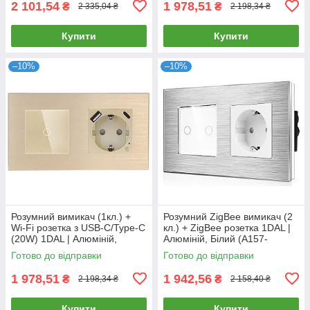
2 101,54
1 978,51
₴
₴
2 335,04 ₴
2 198,34 ₴
Купити
Купити
–10%
–10%
Розумний вимикач (1кл.) +
Розумний ZigBee вимикач (2
Wi-Fi розетка з USB-C/Type-C
кл.) + ZigBee розетка 1DAL |
(20W) 1DAL | Алюміній,
Алюміній, Білий (A157-
Золото (A157-GSW1G.WF-
GSW2G.ZB-ST.ZB.WT)
Готово до відправки
Готово до відправки
STUTC.WF.GD)
1 978,51
1 942,56
₴
₴
2 198,34 ₴
2 158,40 ₴
Купити
Купити