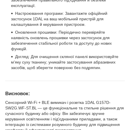
забезпечення правильного під'єднання й безпеки
експлуатації.
Настроювання програми: Завантажте офіційний
застосунок 1DAL на ваш мобільний пристрій для
налаштування й керування пристроєм.
Оновлення прошивки: Періодично перевіряйте
наявність оновлень прошивки через застосунок для
забезпечення стабільної роботи та доступу до нових
функцій.
Догляд: Для очищення скляної панелі використовуйте
м'яку суху тканину; уникайте застосування абразивних
засобів, щоб зберегти поверхню без подряпин.
Висновок:
Сенсорний Wi-Fi + BLE вимикач і розетка 1DAL G157D-
SW2G.WF-ST.BL — це функціональне та стильне рішення для
сучасного будинку або офісу. Він забезпечує зручне
керування освітленням і під'єднаними приладами, а також
інтеграцію із системами розумного будинку для підвищення