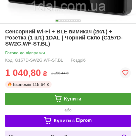
Сенсорний Wi-Fi + BLE вимикач (2кл.) +
Розетка (1 шт.) 1DAL | Чорний Скло (G157D-
SW2G.WF-ST.BL)
Готово до відправки
Код: G157D-SW2G.WF-ST.BL
Роздріб
1 040,80
₴
1 156,44 ₴
Економія
115.64 ₴
Купити
або
Купити з