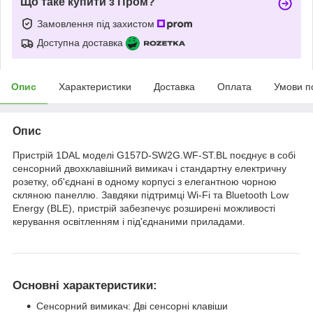
Що таке купити з Пром?
Замовлення під захистом
Доступна доставка
Опис
Характеристики
Доставка
Оплата
Умови п
Опис
Пристрій 1DAL моделі G157D-SW2G.WF-ST.BL поєднує в собі
сенсорний двохклавішний вимикач і стандартну електричну
розетку, об'єднані в одному корпусі з елегантною чорною
скляною панеллю. Завдяки підтримці Wi-Fi та Bluetooth Low
Energy (BLE), пристрій забезпечує розширені можливості
керування освітленням і під'єднаними приладами.
Основні характеристики:
Сенсорний вимикач: Дві сенсорні клавіши