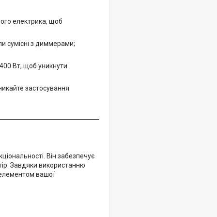
ого електрика, щоб
пи сумісні з диммерами;
00 Вт, щоб уникнути
уникайте застосування
іональності. Він забезпечує
тір. Завдяки використанню
м елементом вашої