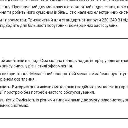
лення: Призначений для монтажу в стандартний підрозетник, що с
ня та робить його сумісним із більшістю наявних електричних сист
ні параметри: Призначений для стандартної напруги 220-240 В і п
 підходить для більшості побутових і комерційних застосувань.
ий зовнішній вигляд: Сіра скляна панель надає інтер'єру елегантнос
 вписуючись у різні стилі оформлення.
 використання: Механічний поворотний механізм забезпечує інтуїт
рівнем освітлення.
ність: Використання якісних матеріалів і надійних компонентів гар
ії пристрою без потреби частого обслуговування.
льність: Сумісність із різними типами ламп дає змогу використову
льних системах.