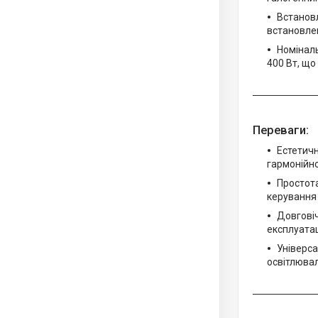
Встанов
встановлен
Номіналь
400 Вт, що
Переваги:
Естетичн
гармонійно
Простота
керування 
Довговіч
експлуатац
Універса
освітлюва