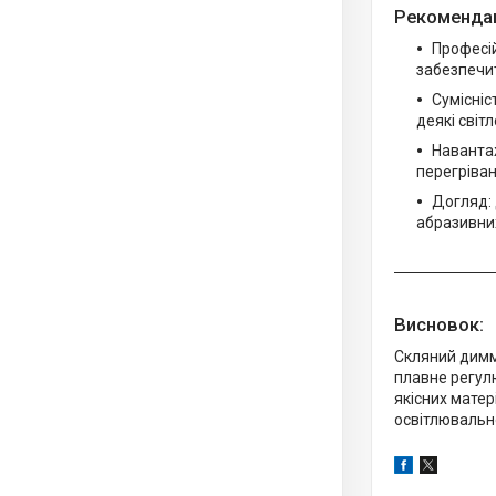
Рекомендац
Професі
забезпечит
Сумісніс
деякі світ
Наванта
перегріва
Догляд: 
абразивних
Висновок:
Скляний димм
плавне регул
якісних матер
освітлювальн