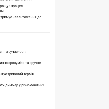
прощує процес
ем.
ідтримує навантаження до
ті та сучасності,
ивно зрозуміле та зручне
антує тривалий термін
вати диммер у різноманітних