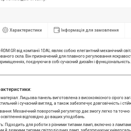
Характеристики
Інформація для замовлення
RDM.GR від компанії 1DAL являє собою елегантний механічний світ
ованого скла. Він призначений для плавного регулювання яскравості
риміщеннях, поєднуючи в собі сучасний дизайн і функціональність.
рактеристики:
 матеріал: Лицьова панель виготовлена з високоякісного сірого за
тильний і сучасний вигляд, а також забезпечує довговічність і стій
вання: Механічний поворотний регулятор дає змогу легко та точно
 освітлення відповідно до ваших уподобань.
ть: Підходить для роботи з різними типами ламп, включно з лампа
и й деякими типами світлодіодних ламп, забезпечуючи універсаль