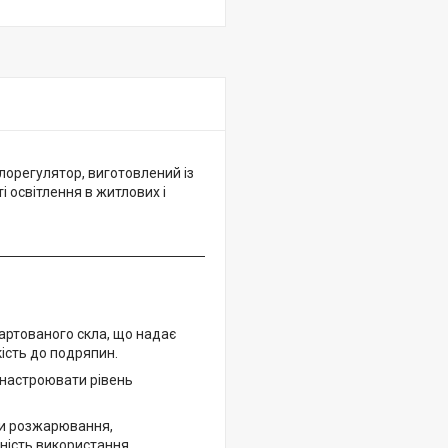
лорегулятор, виготовлений із
 освітлення в житлових і
гартованого скла, що надає
кість до подряпин.
 настроювати рівень
ми розжарювання,
ність використання.