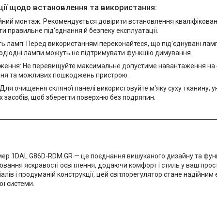
ії щодо встановлення та використання:
йний монтаж: Рекомендується довірити встановлення кваліфікован
и правильне під'єднання й безпеку експлуатації.
ть ламп: Перед використанням переконайтеся, що під'єднувані лам
лодіодні лампи можуть не підтримувати функцію димування.
ження: Не перевищуйте максимальне допустиме навантаження на 4
ння та можливих пошкоджень пристрою.
Для очищення скляної панелі використовуйте м'яку суху тканину; 
 засобів, щоб зберегти поверхню без подряпин.
ер 1DAL G86D-RDM.GR — це поєднання вишуканого дизайну та функц
ювання яскравості освітлення, додаючи комфорт і стиль у ваш прос
іалів і продуманій конструкції, цей світлорегулятор стане надійни
ої системи.