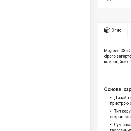
Опис
Модель G86D-
сірого загарт
комерційних п
Основні ха
Дизайн і
пристрою с
Тип керу
яскравості
Сумісніс
галогенним