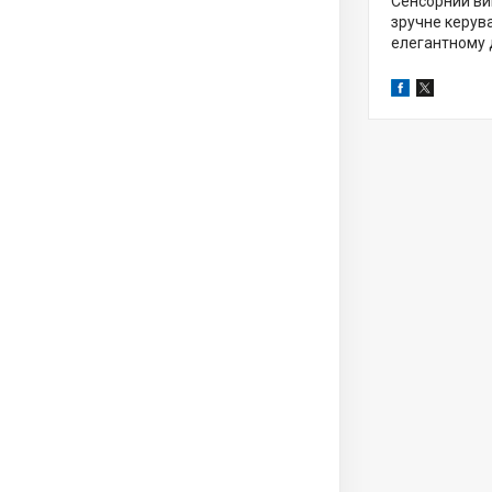
Сенсорний ви
зручне керува
елегантному д