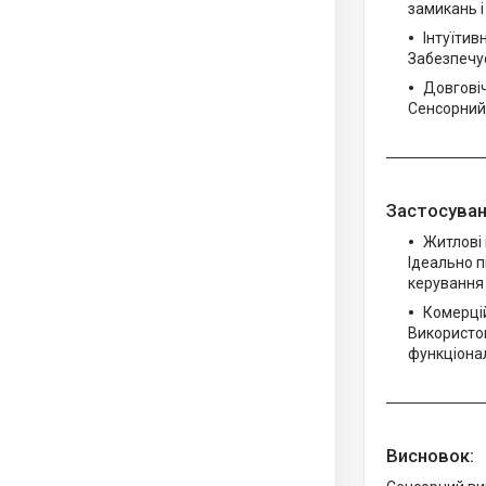
замикань і
Інтуїтив
Забезпечує
Довговіч
Сенсорний 
Застосуван
Житлові
Ідеально п
керування 
Комерцій
Використов
функціонал
Висновок: