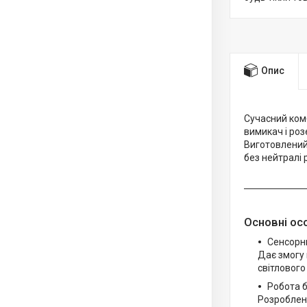
Опис
Сучасний ком
вимикач і ро
Виготовлений 
без нейтралі 
Основні ос
Сенсорни
Дає змогу 
світлового
Робота б
Розроблени