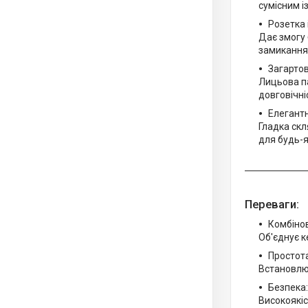
сумісним 
Розетка 
Дає змогу 
замикання 
Загартов
Лицьова па
довговічні
Елегант
Гладка скл
для будь-я
Переваги:
Комбіно
Об'єднує к
Простот
Встановлює
Безпека:
Високоякіс