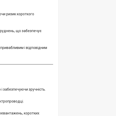
ючи ризик короткого
абруднень, що забезпечує
 привабливим і відповідним
 і забезпечуючи зручність.
ектропроводці.
еревантажень, коротких