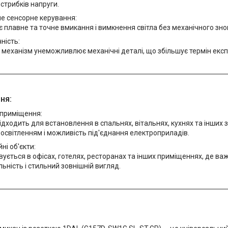
 стрибків напруги.
не сенсорне керування:
 плавне та точне вмикання і вимкнення світла без механічного зн
ність:
механізм унеможливлює механічні деталі, що збільшує термін експ
ня:
 приміщення:
ідходить для встановлення в спальнях, вітальнях, кухнях та інших з
освітленням і можливість під'єднання електроприладів.
ні об'єкти:
ується в офісах, готелях, ресторанах та інших приміщеннях, де важ
ьність і стильний зовнішній вигляд.