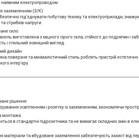
із наявним електропроводом.
із заземленням (З/К):
безпечно під'єднувати побутову техніку та електроприлади, знижу
та стрибків напруги.
ане скло:
нель виготовлена з міцного сірого скла, стійкого до подряпин і з
сть і стильний зовнішній вигляд.
ний дизайн:
яна поверхня та мінімалістичний стиль роблять пристрій естетично
кого інтер'єру.
ване рішення:
ерування освітленням і розетку із заземленням, економлячи простір
а монтажа:
ться в стандартні підрозетники та не вимагає складних змін в ел
ні матеріали та вбудоване заземлення забезпечують захист від п