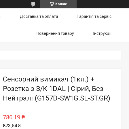
Кошик
и
Доставка та оплата
Гарантія та сервіс
Повернення товару
Інструкції
Сенсорний вимикач (1кл.) +
Розетка з З/К 1DAL | Сірий, Без
Нейтралі (G157D-SW1G.SL-ST.GR)
786,19 ₴
873,54 ₴