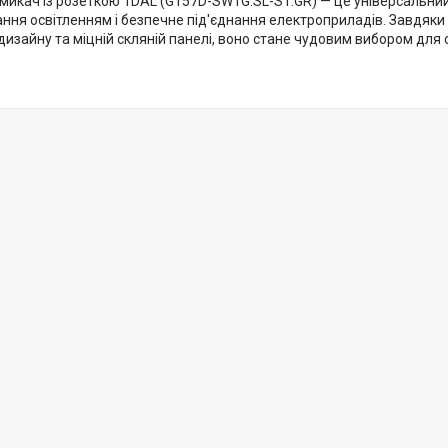
микач із розеткою 1DAL (G157D-SW1G.SL-ST.GR) — це універсальний
ння освітленням і безпечне під'єднання електроприладів. Завдяки 
изайну та міцній скляній панелі, воно стане чудовим вибором для с