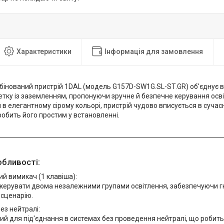
Характеристики
Інформація для замовлення
бінований пристрій 1DAL (модель G157D-SW1G.SL-ST.GR) об'єднує в
зетку із заземленням, пропонуючи зручне й безпечне керування осв
в елегантному сірому кольорі, пристрій чудово вписується в сучасні
робить його простим у встановленні.
обливості:
й вимикач (1 клавіша):
керувати двома незалежними групами освітлення, забезпечуючи гну
 сценарію.
ез нейтралі:
й для під'єднання в системах без проведення нейтралі, що робить