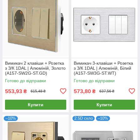
Вимикач 2 клавіши + Розетка
Вимикач 3-клавіши + Розетка
з З/К 1DAL | Алюміній, Золото
з З/К 1DAL | Алюміній, Білий
(A157-SW2G-ST.GD)
(A157-SW3G-ST.WT)
Готово до відправки
Готово до відправки
553,93
573,80
₴
₴
615,48 ₴
637,56 ₴
Купити
Купити
–10%
2.5D скло
–10%