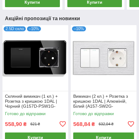
Купити
Купити
Акційні пропозиції та новинки
2.5D скло
–10%
–10%
Скляний вимикач (1 кл.) +
Вимикач (2 кл.) + Розетка з
Розетка з кришкою 1DAL |
кришкою 1DAL | Алюміній,
Чорний (G157D-PSW1G-
Білий (A157-SW2G-
STCR.BL)
STCR.WT)
Готово до відправки
Готово до відправки
558,90
568,84
₴
₴
621 ₴
632,04 ₴
Купити
Купити