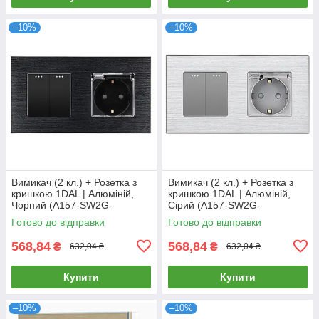
–10%
–10%
Вимикач (2 кл.) + Розетка з
Вимикач (2 кл.) + Розетка з
кришкою 1DAL | Алюміній,
кришкою 1DAL | Алюміній,
Чорний (A157-SW2G-
Сірий (A157-SW2G-
STCR.BL)
STCR.GR)
Готово до відправки
Готово до відправки
568,84
568,84
₴
₴
632,04 ₴
632,04 ₴
Купити
Купити
–10%
–10%