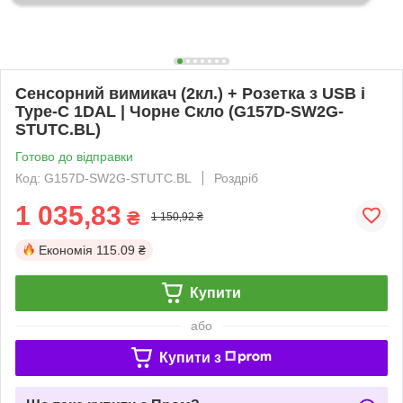
Сенсорний вимикач (2кл.) + Розетка з USB і
Type-C 1DAL | Чорне Скло (G157D-SW2G-
STUTC.BL)
Готово до відправки
Код: G157D-SW2G-STUTC.BL
Роздріб
1 035,83
₴
1 150,92 ₴
Економія
115.09 ₴
Купити
або
Купити з