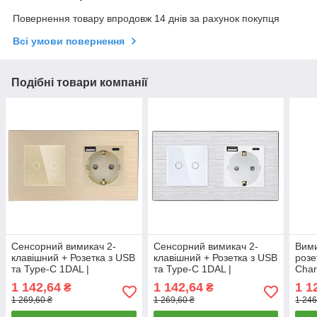
Повернення товару впродовж 14 днів за рахунок покупця
Всі умови повернення
Подібні товари компанії
Сенсорний вимикач 2-
Сенсорний вимикач 2-
Вими
клавішний + Розетка з USB
клавішний + Розетка з USB
розе
та Type-C 1DAL |
та Type-C 1DAL |
Char
Алюміній, Золото (A157-
Алюміній, Білий (A157-
Чор
1 142,64
1 142,64
1 1
₴
₴
GSW2G-STUTC.GD)
GSW2G-STUTC.WT)
FC6
1 269,60 ₴
1 269,60 ₴
1 246