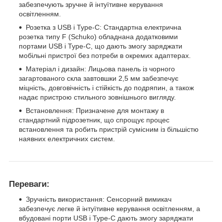
забезпечують зручне й інтуїтивне керування
освітленням.
Розетка з USB і Type-C: Стандартна електрична
розетка типу F (Schuko) обладнана додатковими
портами USB і Type-C, що дають змогу заряджати
мобільні пристрої без потреби в окремих адаптерах.
Матеріал і дизайн: Лицьова панель із чорного
загартованого скла завтовшки 2,5 мм забезпечує
міцність, довговічність і стійкість до подряпин, а також
надає пристрою стильного зовнішнього вигляду.
Встановлення: Призначене для монтажу в
стандартний підрозетник, що спрощує процес
встановлення та робить пристрій сумісним із більшістю
наявних електричних систем.
Переваги:
Зручність використання: Сенсорний вимикач
забезпечує легке й інтуїтивне керування освітленням, а
вбудовані порти USB і Type-C дають змогу заряджати