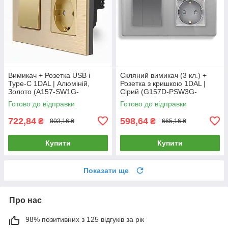
Вимикач + Розетка USB і
Скляний вимикач (3 кл.) +
Type-C 1DAL | Алюміній,
Розетка з кришкою 1DAL |
Золото (A157-SW1G-
Сірий (G157D-PSW3G-
STUTC.GD)
STCR.GR)
Готово до відправки
Готово до відправки
722,84
598,64
₴
₴
803,16 ₴
665,16 ₴
Купити
Купити
Показати ще
Про нас
98% позитивних з 125 відгуків за рік