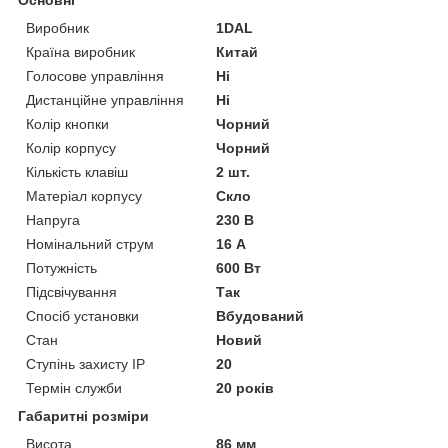
Виробник
1DAL
Країна виробник
Китай
Голосове управління
Ні
Дистанційне управління
Ні
Колір кнопки
Чорний
Колір корпусу
Чорний
Кількість клавіш
2 шт.
Матеріал корпусу
Скло
Напруга
230 В
Номінальний струм
16 А
Потужність
600 Вт
Підсвічування
Так
Спосіб установки
Вбудований
Стан
Новий
Ступінь захисту IP
20
Термін служби
20 років
Габаритні розміри
Висота
86 мм