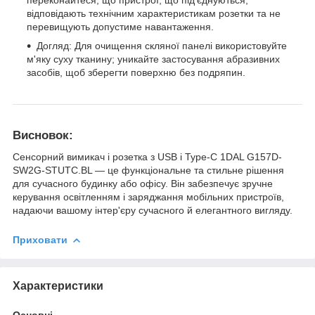
переконайтеся, що пристрої, що під'єднуються,
відповідають технічним характеристикам розетки та не
перевищують допустиме навантаження.
Догляд: Для очищення скляної панелі використовуйте
м'яку суху тканину; уникайте застосування абразивних
засобів, щоб зберегти поверхню без подряпин.
Висновок:
Сенсорний вимикач і розетка з USB і Type-C 1DAL G157D-
SW2G-STUTC.BL — це функціональне та стильне рішення
для сучасного будинку або офісу. Він забезпечує зручне
керування освітленням і заряджання мобільних пристроїв,
надаючи вашому інтер'єру сучасного й елегантного вигляду.
Приховати
Характеристики
Основні