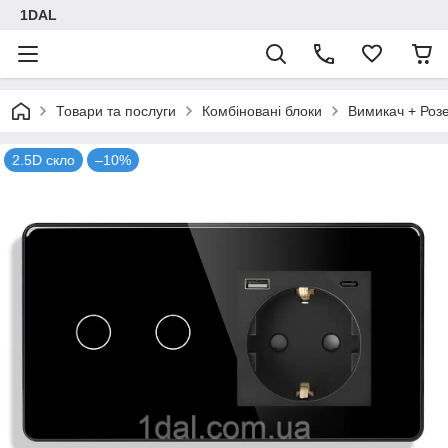
1DAL
Товари та послуги
Комбіновані блоки
Вимикач + Роз
2.5D скло
–10%