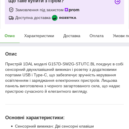
Що таке купити з Пром?
Замовлення під захистом
Доступна доставка
Опис
Характеристики
Доставка
Оплата
Умови п
Опис
Пристрій 1DAL моделі G157D-SW2G-STUTC.BL поєднує в собі
сенсорний двухклавішний вимикач і розетку з додатковими
портами USB і Type-C, що забезпечує зручність керування
освітленням і заряджання електронних пристроїв. Лицьова
панель виготовлена з чорного загартованого скла, що надає
пристрою сучасного й елегантного вигляду.
Основні характеристики:
Сенсорний вимикач: Дві сенсорні клавіши