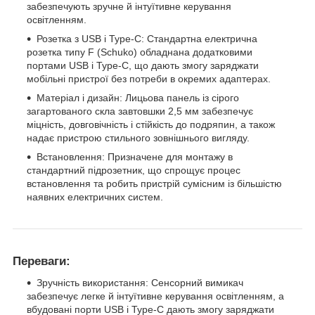
забезпечують зручне й інтуїтивне керування
освітленням.
Розетка з USB і Type-C: Стандартна електрична
розетка типу F (Schuko) обладнана додатковими
портами USB і Type-C, що дають змогу заряджати
мобільні пристрої без потреби в окремих адаптерах.
Матеріал і дизайн: Лицьова панель із сірого
загартованого скла завтовшки 2,5 мм забезпечує
міцність, довговічність і стійкість до подряпин, а також
надає пристрою стильного зовнішнього вигляду.
Встановлення: Призначене для монтажу в
стандартний підрозетник, що спрощує процес
встановлення та робить пристрій сумісним із більшістю
наявних електричних систем.
Переваги:
Зручність використання: Сенсорний вимикач
забезпечує легке й інтуїтивне керування освітленням, а
вбудовані порти USB і Type-C дають змогу заряджати