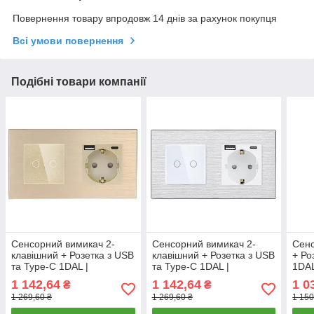
Повернення товару впродовж 14 днів за рахунок покупця
Всі умови повернення
Подібні товари компанії
Сенсорний вимикач 2-
Сенсорний вимикач 2-
Сенс
клавішний + Розетка з USB
клавішний + Розетка з USB
+ Ро
та Type-C 1DAL |
та Type-C 1DAL |
1DAL
Алюміній, Золото (A157-
Алюміній, Білий (A157-
(G1
1 142,64
1 142,64
1 0
₴
₴
GSW2G-STUTC.GD)
GSW2G-STUTC.WT)
1 269,60 ₴
1 269,60 ₴
1 150