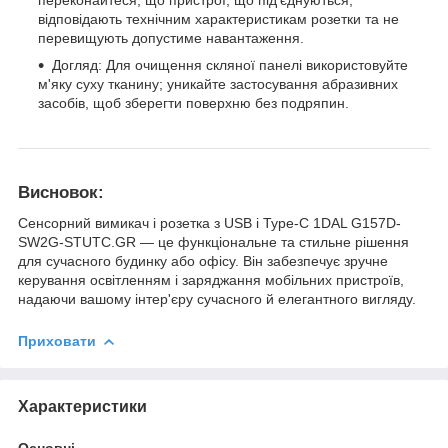
переконайтеся, що пристрої, що під'єднуються,
відповідають технічним характеристикам розетки та не
перевищують допустиме навантаження.
Догляд: Для очищення скляної панелі використовуйте
м'яку суху тканину; уникайте застосування абразивних
засобів, щоб зберегти поверхню без подряпин.
Висновок:
Сенсорний вимикач і розетка з USB і Type-C 1DAL G157D-
SW2G-STUTC.GR — це функціональне та стильне рішення
для сучасного будинку або офісу. Він забезпечує зручне
керування освітленням і заряджання мобільних пристроїв,
надаючи вашому інтер'єру сучасного й елегантного вигляду.
Приховати
Характеристики
Основні