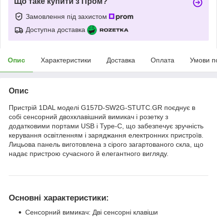
Що таке купити з Пром?
Замовлення під захистом
Доступна доставка
Опис
Характеристики
Доставка
Оплата
Умови п
Опис
Пристрій 1DAL моделі G157D-SW2G-STUTC.GR поєднує в
собі сенсорний двохклавішний вимикач і розетку з
додатковими портами USB і Type-C, що забезпечує зручність
керування освітленням і заряджання електронних пристроїв.
Лицьова панель виготовлена з сірого загартованого скла, що
надає пристрою сучасного й елегантного вигляду.
Основні характеристики:
Сенсорний вимикач: Дві сенсорні клавіши