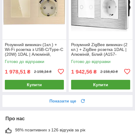
Розумний вимикач (1кл.) +
Розумний ZigBee вимикач (2
Wi-Fi розетка з USB-C/Type-C
кл.) + ZigBee розетка 1DAL |
(20W) 1DAL | Алюміній,
Алюміній, Білий (A157-
Золото (A157-GSW1G.WF-
GSW2G.ZB-ST.ZB.WT)
Готово до відправки
Готово до відправки
STUTC.WF.GD)
1 978,51
1 942,56
₴
₴
2 198,34 ₴
2 158,40 ₴
Купити
Купити
Показати ще
Про нас
98% позитивних з 126 відгуків за рік