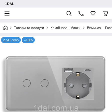
1DAL
Товари та послуги
Комбіновані блоки
Вимикач + Роз
2.5D скло
–10%