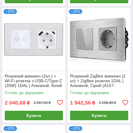
–10%
–10%
Розумний вимикач (2кл.) +
Розумний ZigBee вимикач (2
Wi-Fi розетка з USB-C/Type-C
кл) + ZigBee розетка 1DAL |
(20W) 1DAL | Алюміній, Білий
Алюміній, Сірий (A157-
(A157-GSW2G.WF-
GSW2G.ZB-ST.ZB.GR)
Готово до відправки
Готово до відправки
STUTC.WF.WT)
2 040,68
1 942,56
₴
₴
2 267,42 ₴
2 158,40 ₴
Купити
Купити
–10%
–10%