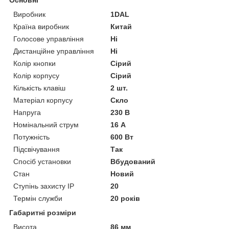
Виробник
1DAL
Країна виробник
Китай
Голосове управління
Ні
Дистанційне управління
Ні
Колір кнопки
Сірий
Колір корпусу
Сірий
Кількість клавіш
2 шт.
Матеріал корпусу
Скло
Напруга
230 В
Номінальний струм
16 А
Потужність
600 Вт
Підсвічування
Так
Спосіб установки
Вбудований
Стан
Новий
Ступінь захисту IP
20
Термін служби
20 років
Габаритні розміри
Висота
86 мм