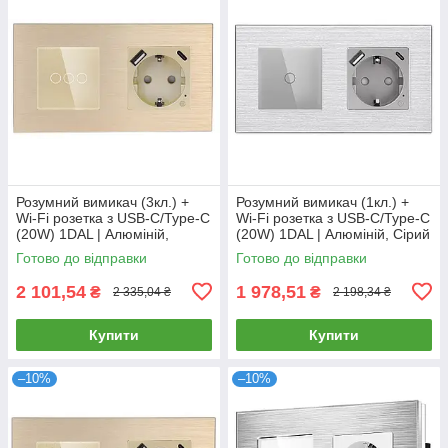
Розумний вимикач (3кл.) +
Розумний вимикач (1кл.) +
Wi-Fi розетка з USB-C/Type-C
Wi-Fi розетка з USB-C/Type-C
(20W) 1DAL | Алюміній,
(20W) 1DAL | Алюміній, Сірий
Золото (A157-GSW3G.WF-
(A157-GSW1G.WF-
Готово до відправки
Готово до відправки
STUTC.WF.GD)
STUTC.WF.GR)
2 101,54
1 978,51
₴
₴
2 335,04 ₴
2 198,34 ₴
Купити
Купити
–10%
–10%