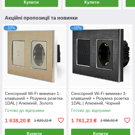
Купити
Купити
Акційні пропозиції та новинки
–10%
–10%
Сенсорний Wi-Fi вимикач 1-
Сенсорний Wi-Fi вимикач 3-
клавішний + Розумна розетка
клавішний + Розумна розетка
1DAL | Алюміній, Золото
1DAL | Алюміній, Чорний
(A157-GSW1G.WF-ST.WF.GD)
(A157-GSW3G.WF-ST.WF.BL)
Готово до відправки
Готово до відправки
1 638,20
1 761,23
₴
₴
1 820,22 ₴
1 956,92 ₴
Купити
Купити