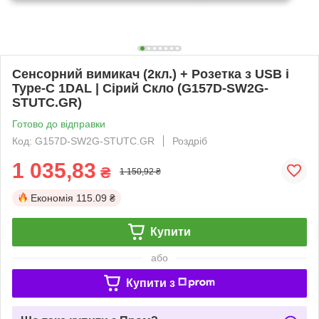
Сенсорний вимикач (2кл.) + Розетка з USB і
Type-C 1DAL | Сірий Скло (G157D-SW2G-
STUTC.GR)
Готово до відправки
Код: G157D-SW2G-STUTC.GR
Роздріб
1 035,83
₴
1 150,92 ₴
Економія
115.09 ₴
Купити
або
Купити з