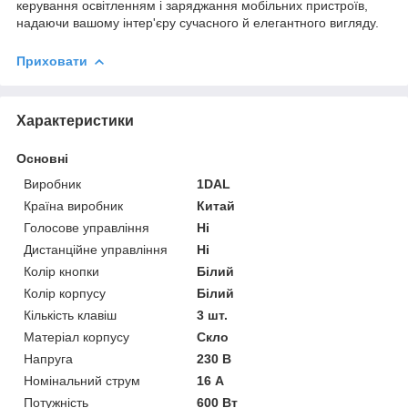
керування освітленням і заряджання мобільних пристроїв,
надаючи вашому інтер'єру сучасного й елегантного вигляду.
Приховати
Характеристики
Основні
Виробник
1DAL
Країна виробник
Китай
Голосове управління
Ні
Дистанційне управління
Ні
Колір кнопки
Білий
Колір корпусу
Білий
Кількість клавіш
3 шт.
Матеріал корпусу
Скло
Напруга
230 В
Номінальний струм
16 А
Потужність
600 Вт