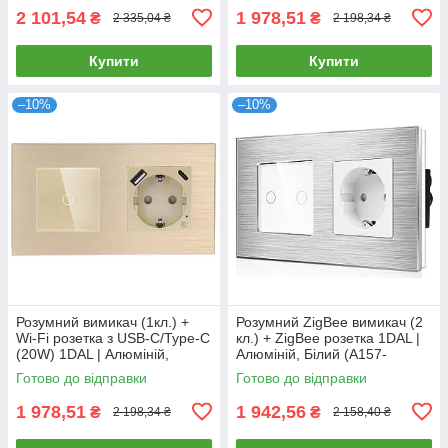
2 101,54
1 978,51
₴
₴
2 335,04 ₴
2 198,34 ₴
Купити
Купити
–10%
–10%
Розумний вимикач (1кл.) +
Розумний ZigBee вимикач (2
Wi-Fi розетка з USB-C/Type-C
кл.) + ZigBee розетка 1DAL |
(20W) 1DAL | Алюміній,
Алюміній, Білий (A157-
Золото (A157-GSW1G.WF-
GSW2G.ZB-ST.ZB.WT)
Готово до відправки
Готово до відправки
STUTC.WF.GD)
1 978,51
1 942,56
₴
₴
2 198,34 ₴
2 158,40 ₴