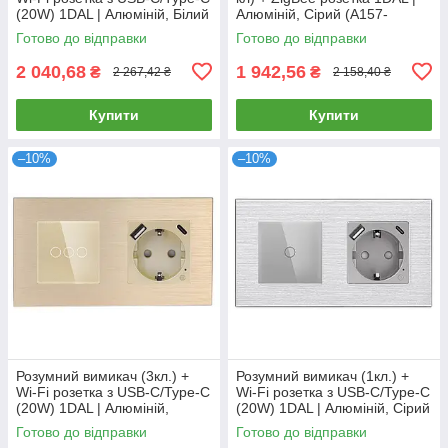
(20W) 1DAL | Алюміній, Білий
Алюміній, Сірий (A157-
(A157-GSW2G.WF-
GSW2G.ZB-ST.ZB.GR)
Готово до відправки
Готово до відправки
STUTC.WF.WT)
2 040,68
1 942,56
₴
₴
2 267,42 ₴
2 158,40 ₴
Купити
Купити
–10%
–10%
Розумний вимикач (3кл.) +
Розумний вимикач (1кл.) +
Wi-Fi розетка з USB-C/Type-C
Wi-Fi розетка з USB-C/Type-C
(20W) 1DAL | Алюміній,
(20W) 1DAL | Алюміній, Сірий
Золото (A157-GSW3G.WF-
(A157-GSW1G.WF-
Готово до відправки
Готово до відправки
STUTC.WF.GD)
STUTC.WF.GR)