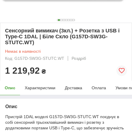
Сенсорний вимикач (3кл.) + Розетка з USB і
Type-C 1DAL | Біле Скло (G157D-SW3G-
STUTC.WT)
Немає в наявності
Код: G157D-SW3G-STUTC.WT
Роздріб
1 219,92
₴
Опис
Характеристики
Доставка
Оплата
Умови п
Опис
Пристрій 1DAL моделі G157D-SW3G-STUTC.WT поєднує в
собі сенсорний трьохклавішний вимикач і розетку з
додатковими портами USB і Type-C, що забезпечує зручність