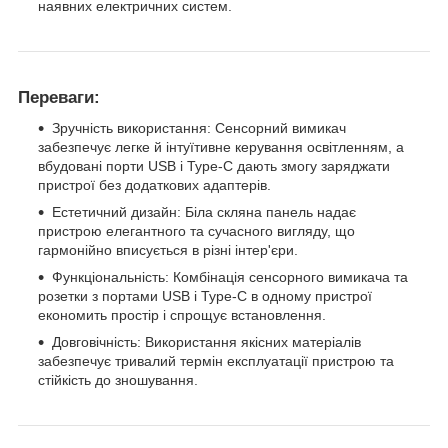
наявних електричних систем.
Переваги:
Зручність використання: Сенсорний вимикач
забезпечує легке й інтуїтивне керування освітленням, а
вбудовані порти USB і Type-C дають змогу заряджати
пристрої без додаткових адаптерів.
Естетичний дизайн: Біла скляна панель надає
пристрою елегантного та сучасного вигляду, що
гармонійно вписується в різні інтер'єри.
Функціональність: Комбінація сенсорного вимикача та
розетки з портами USB і Type-C в одному пристрої
економить простір і спрощує встановлення.
Довговічність: Використання якісних матеріалів
забезпечує тривалий термін експлуатації пристрою та
стійкість до зношування.