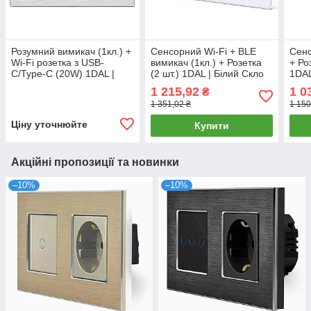
Розумний вимикач (1кл.) +
Сенсорний Wi-Fi + BLE
Сенс
Wi-Fi розетка з USB-
вимикач (1кл.) + Розетка
+ Ро
C/Type-C (20W) 1DAL |
(2 шт.) 1DAL | Білий Скло
1DAL
Алюміній, Білий (A157-
(G228D-SW1G.WF-
SW2
1 215,92
1 0
₴
GSW1G.WF-
STX2.WT)
1 351,02 ₴
1 150
STUTC.WF.WT)
Ціну уточнюйте
Купити
Акційні пропозиції та новинки
–10%
–10%