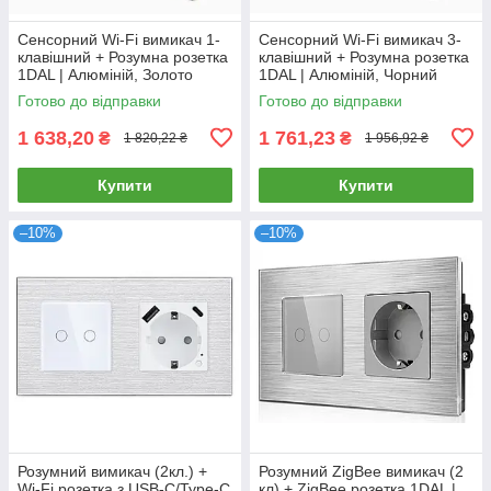
Сенсорний Wi-Fi вимикач 1-
Сенсорний Wi-Fi вимикач 3-
клавішний + Розумна розетка
клавішний + Розумна розетка
1DAL | Алюміній, Золото
1DAL | Алюміній, Чорний
(A157-GSW1G.WF-ST.WF.GD)
(A157-GSW3G.WF-ST.WF.BL)
Готово до відправки
Готово до відправки
1 638,20
1 761,23
₴
₴
1 820,22 ₴
1 956,92 ₴
Купити
Купити
–10%
–10%
Розумний вимикач (2кл.) +
Розумний ZigBee вимикач (2
Wi-Fi розетка з USB-C/Type-C
кл) + ZigBee розетка 1DAL |