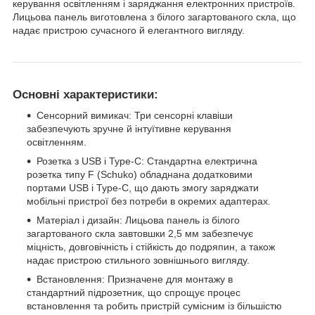
керування освітленням і заряджання електронних пристроїв.
Лицьова панель виготовлена з білого загартованого скла, що
надає пристрою сучасного й елегантного вигляду.
Основні характеристики:
Сенсорний вимикач: Три сенсорні клавіши
забезпечують зручне й інтуїтивне керування
освітленням.
Розетка з USB і Type-C: Стандартна електрична
розетка типу F (Schuko) обладнана додатковими
портами USB і Type-C, що дають змогу заряджати
мобільні пристрої без потреби в окремих адаптерах.
Матеріал і дизайн: Лицьова панель із білого
загартованого скла завтовшки 2,5 мм забезпечує
міцність, довговічність і стійкість до подряпин, а також
надає пристрою стильного зовнішнього вигляду.
Встановлення: Призначене для монтажу в
стандартний підрозетник, що спрощує процес
встановлення та робить пристрій сумісним із більшістю