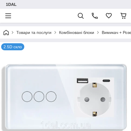
1DAL
Товари та послуги
Комбіновані блоки
Вимикач + Роз
2.5D скло