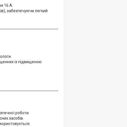
я 16 А.
ів), забезпечуючи легкий
ологи.
іщеннях із підвищеною
зпечної роботи.
них засобів.
икористовується.