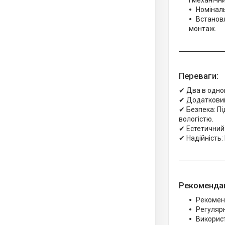
і механіч
Номіналь
Встановл
монтаж.
Переваги:
✔ Два в одно
✔ Додатковий 
✔ Безпека: Пі
вологістю.
✔ Естетичний 
✔ Надійність:
Рекомендац
Рекоменд
Регуляр
Використ