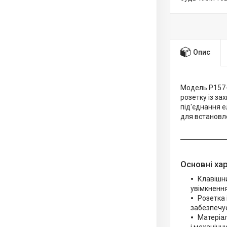
Опис
Модель P157-
розетку із за
під'єднання 
для встановле
Основні ха
Клавішни
увімкнення
Розетка 
забезпечу
Матеріал