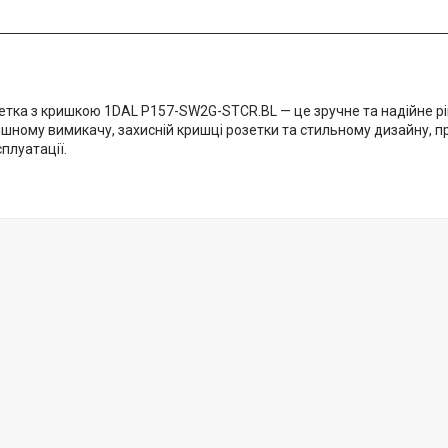
зетка з кришкою 1DAL P157-SW2G-STCR.BL — це зручне та надійне рі
шному вимикачу, захисній кришці розетки та стильному дизайну, пр
плуатації.