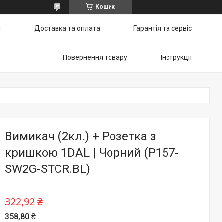
Кошик
и
Доставка та оплата
Гарантія та сервіс
Повернення товару
Інструкції
Вимикач (2кл.) + Розетка з
кришкою 1DAL | Чорний (P157-
SW2G-STCR.BL)
322,92 ₴
358,80 ₴