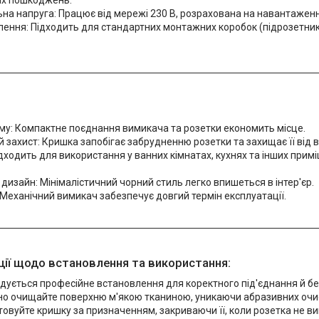
них пошкоджень.
на напруга: Працює від мережі 230 В, розрахована на навантаженн
ення: Підходить для стандартних монтажних коробок (підрозетник
му: Компактне поєднання вимикача та розетки економить місце.
захист: Кришка запобігає забрудненню розетки та захищає її від в
дходить для використання у ванних кімнатах, кухнях та інших прим
дизайн: Мінімалістичний чорний стиль легко впишеться в інтер'єр.
 Механічний вимикач забезпечує довгий термін експлуатації.
ії щодо встановлення та використання:
ується професійне встановлення для коректного під'єднання й бе
но очищайте поверхню м'якою тканиною, уникаючи абразивних очис
овуйте кришку за призначенням, закриваючи її, коли розетка не в