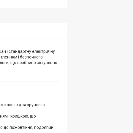
ач і стандартну електричну
ітленням і безпечного
ологи, що особливо актуально
ом клавіш для зручного
нням і кришкою, що
ого до пожовтіння, подряпин