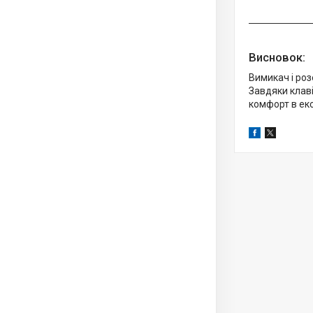
Висновок:
Вимикач і ро
Завдяки клаві
комфорт в екс