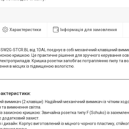
Характеристики
Інформація для замовлення
SW2G-STCR.BL від 1DAL поєднує в собі механічний клавішний вимик
хисною кришкою. Це практичне рішення для зручного керування осв
електроприладів. Кришка розетки запобігає потраплянню пилу та в
ння в місцях із підвищеною вологістю.
рактеристики:
й вимикач (2 клавіши): Надійний механічний вимикач із чітким ход
 та вимкнення світла.
із захисною кришкою: Звичайна розетка типу F (Schuko) із заземле
є додатковий захист.
 і дизайн: Корпус виготовлений із міцного чорного пластику, стійк