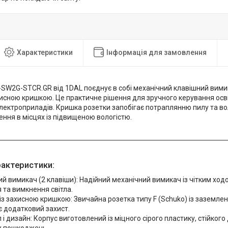
Характеристики
Інформація для замовлення
SW2G-STCR.GR від 1DAL поєднує в собі механічний клавішний вимик
хисною кришкою. Це практичне рішення для зручного керування осв
електроприладів. Кришка розетки запобігає потраплянню пилу та в
ння в місцях із підвищеною вологістю.
рактеристики:
й вимикач (2 клавіши): Надійний механічний вимикач із чітким ход
 та вимкнення світла.
із захисною кришкою: Звичайна розетка типу F (Schuko) із заземле
є додатковий захист.
 і дизайн: Корпус виготовлений із міцного сірого пластику, стійкого