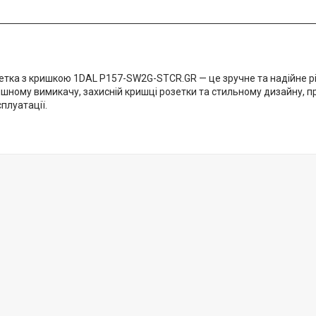
зетка з кришкою 1DAL P157-SW2G-STCR.GR — це зручне та надійне р
шному вимикачу, захисній кришці розетки та стильному дизайну, пр
плуатації.