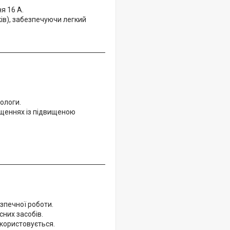
я 16 А.
ів), забезпечуючи легкий
ологи.
іщеннях із підвищеною
зпечної роботи.
них засобів.
икористовується.