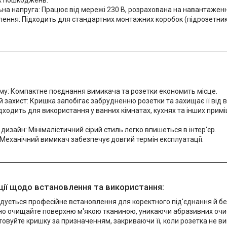
х пошкоджень.
на напруга: Працює від мережі 230 В, розрахована на навантаженн
ення: Підходить для стандартних монтажних коробок (підрозетник
му: Компактне поєднання вимикача та розетки економить місце.
захист: Кришка запобігає забрудненню розетки та захищає її від в
дходить для використання у ванних кімнатах, кухнях та інших прим
дизайн: Мінімалістичний сірий стиль легко впишеться в інтер'єр.
 Механічний вимикач забезпечує довгий термін експлуатації.
ії щодо встановлення та використання:
ується професійне встановлення для коректного під'єднання й бе
но очищайте поверхню м'якою тканиною, уникаючи абразивних очис
овуйте кришку за призначенням, закриваючи її, коли розетка не в