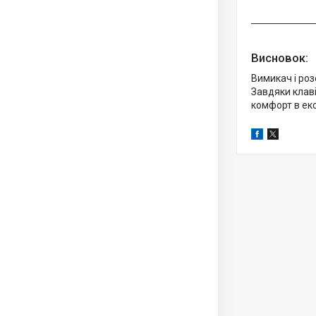
Висновок:
Вимикач і ро
Завдяки клаві
комфорт в екс