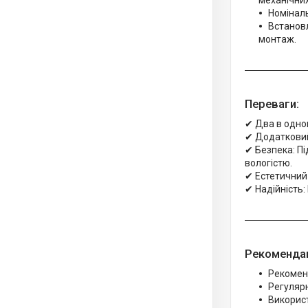
механічни
Номіналь
Встановл
монтаж.
Переваги:
✔ Два в одно
✔ Додатковий 
✔ Безпека: Пі
вологістю.
✔ Естетичний 
✔ Надійність:
Рекомендац
Рекоменд
Регуляр
Використ