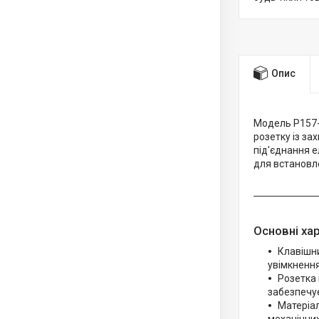
Опис
Модель P157-
розетку із за
під'єднання 
для встановле
Основні ха
Клавішни
увімкнення
Розетка 
забезпечу
Матеріал