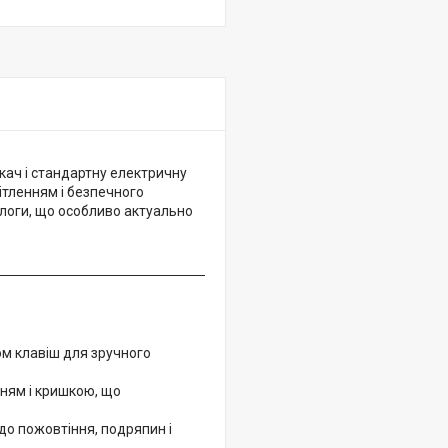
ач і стандартну електричну
ітленням і безпечного
ологи, що особливо актуально
ом клавіш для зручного
нням і кришкою, що
 до пожовтіння, подряпин і