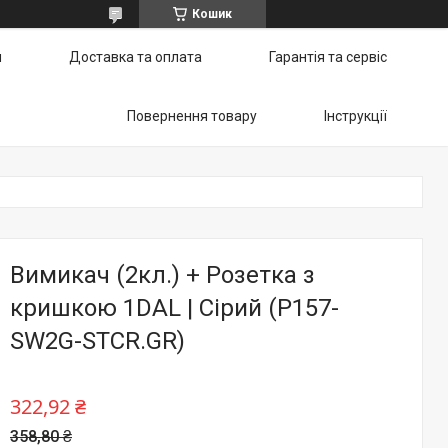
Кошик
и
Доставка та оплата
Гарантія та сервіс
Повернення товару
Інструкції
Вимикач (2кл.) + Розетка з
кришкою 1DAL | Сірий (P157-
SW2G-STCR.GR)
322,92 ₴
358,80 ₴