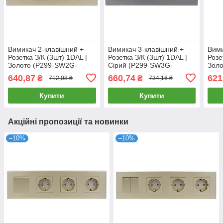
Вимикач 2-клавішний +
Вимикач 3-клавішний +
Вими
Розетка З/К (3шт) 1DAL |
Розетка З/К (3шт) 1DAL |
Розе
Золото (P299-SW2G-
Сірий (P299-SW3G-
Зол
STX3.GD)
STX3.GR)
STX
640,87
660,74
621
₴
₴
712,08 ₴
734,16 ₴
Купити
Купити
Акційні пропозиції та новинки
–10%
–10%