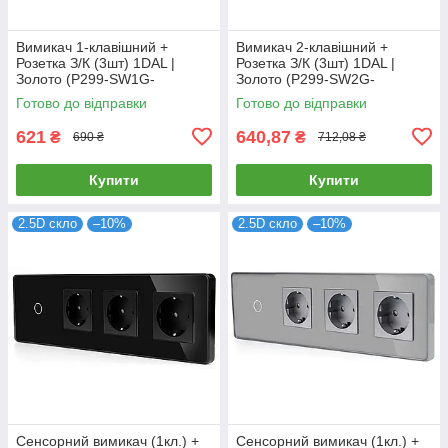
Вимикач 1-клавішний +
Вимикач 2-клавішний +
Розетка З/К (3шт) 1DAL |
Розетка З/К (3шт) 1DAL |
Золото (P299-SW1G-
Золото (P299-SW2G-
STX3.GD)
STX3.GD)
Готово до відправки
Готово до відправки
621
640,87
₴
₴
690 ₴
712,08 ₴
Купити
Купити
2.5D скло
–10%
2.5D скло
–10%
Сенсорний вимикач (1кл.) +
Сенсорний вимикач (1кл.) +