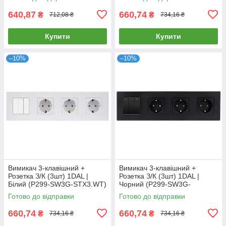
640,87
660,74
₴
₴
712,08 ₴
734,16 ₴
Купити
Купити
–10%
–10%
Вимикач 3-клавішний +
Вимикач 3-клавішний +
Розетка З/К (3шт) 1DAL |
Розетка З/К (3шт) 1DAL |
Білий (P299-SW3G-STX3.WT)
Чорний (P299-SW3G-
STX3.BL)
Готово до відправки
Готово до відправки
660,74
660,74
₴
₴
734,16 ₴
734,16 ₴