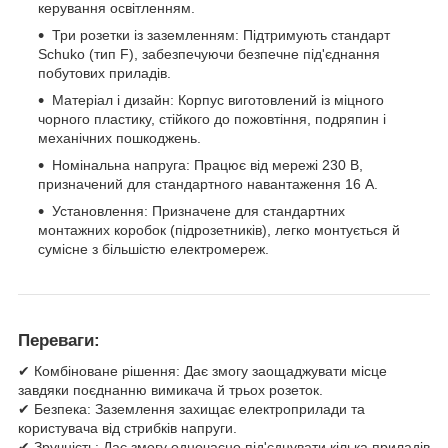
керування освітленням.
Три розетки із заземленням: Підтримують стандарт
Schuko (тип F), забезпечуючи безпечне під'єднання
побутових приладів.
Матеріал і дизайн: Корпус виготовлений із міцного
чорного пластику, стійкого до пожовтіння, подряпин і
механічних пошкоджень.
Номінальна напруга: Працює від мережі 230 В,
призначений для стандартного навантаження 16 А.
Установлення: Призначене для стандартних
монтажних коробок (підрозетників), легко монтується й
сумісне з більшістю електромереж.
Переваги:
✔ Комбіноване рішення: Дає змогу заощаджувати місце
завдяки поєднанню вимикача й трьох розеток.
✔ Безпека: Заземлення захищає електроприлади та
користувача від стрибків напруги.
✔ Зручність: Дає змогу одночасно під'єднувати кілька приладів