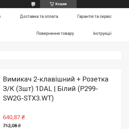
Кошик
и
Доставка та оплата
Гарантія та сервіс
Повернення товару
Інструкції
Вимикач 2-клавішний + Розетка
З/К (3шт) 1DAL | Білий (P299-
SW2G-STX3.WT)
640,87 ₴
712,08 ₴