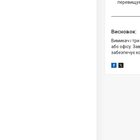
перевищує
Висновок:
Вимикач і тр
або офісу. За
забезпечує к