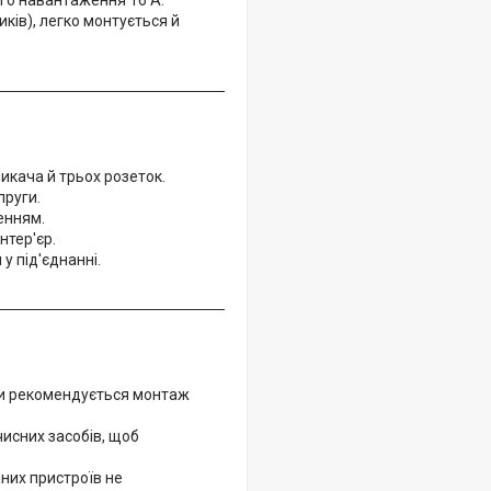
ого навантаження 16 А.
ків), легко монтується й
кача й трьох розеток.
пруги.
енням.
нтер'єр.
у під'єднанні.
ти рекомендується монтаж
исних засобів, щоб
них пристроїв не