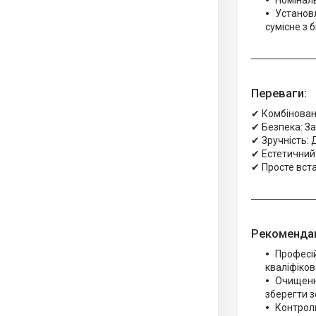
Номіналь
Установл
сумісне з 
Переваги:
✔ Комбінован
✔ Безпека: З
✔ Зручність: 
✔ Естетичний 
✔ Просте вста
Рекомендац
Професі
кваліфіко
Очищення
зберегти з
Контроль