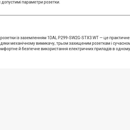
 допустимі параметри розетки.
и розетки із заземленням 1DAL P299-SW2G-STX3.WT — це практичне
вдяки механічному вимикачу, трьом захищеним розеткам і сучасном
омфортне й безпечне використання електричних приладів в одному 