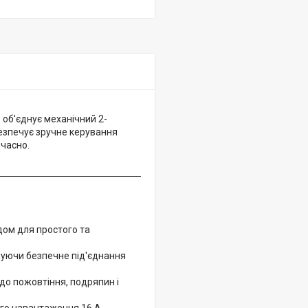
об'єднує механічний 2-
безпечує зручне керування
очасно.
дом для простого та
ечуючи безпечне під'єднання
 до пожовтіння, подряпин і