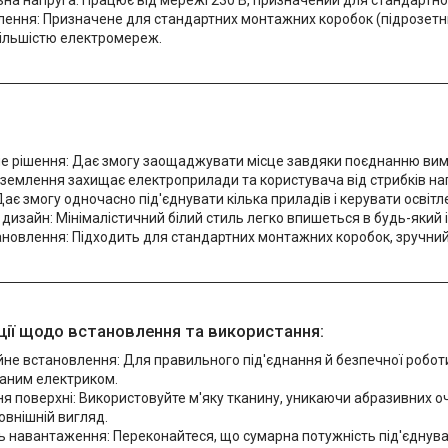
на напруга: Працює від мережі 230 В, призначений для стандартн
ення: Призначене для стандартних монтажних коробок (підрозетни
більшістю електромереж.
е рішення: Дає змогу заощаджувати місце завдяки поєднанню вими
аземлення захищає електроприлади та користувача від стрибків на
Дає змогу одночасно під'єднувати кілька приладів і керувати освітл
дизайн: Мінімалістичний білий стиль легко впишеться в будь-який і
новлення: Підходить для стандартних монтажних коробок, зручний 
ії щодо встановлення та використання:
йне встановлення: Для правильного під'єднання й безпечної робо
ваним електриком.
 поверхні: Використовуйте м'яку тканину, уникаючи абразивних оч
овнішній вигляд.
 навантаження: Переконайтеся, що сумарна потужність під'єднува