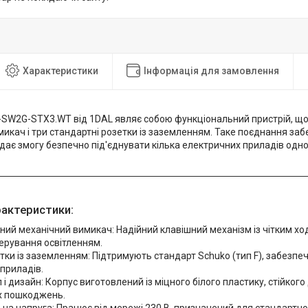
Характеристики
Інформація для замовлення
SW2G-STX3.WT від 1DAL являє собою функціональний пристрій, що 
икач і три стандартні розетки із заземленням. Таке поєднання за
 дає змогу безпечно під'єднувати кілька електричних приладів одн
рактеристики:
ний механічний вимикач: Надійний клавішний механізм із чітким хо
ерування освітленням.
тки із заземленням: Підтримують стандарт Schuko (тип F), забезп
приладів.
 і дизайн: Корпус виготовлений із міцного білого пластику, стійкого
х пошкоджень.