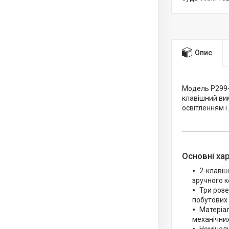
Опис
Модель P299-
клавішний вим
освітленням і
Основні ха
2-клавіш
зручного к
Три розе
побутових 
Матеріал
механічни