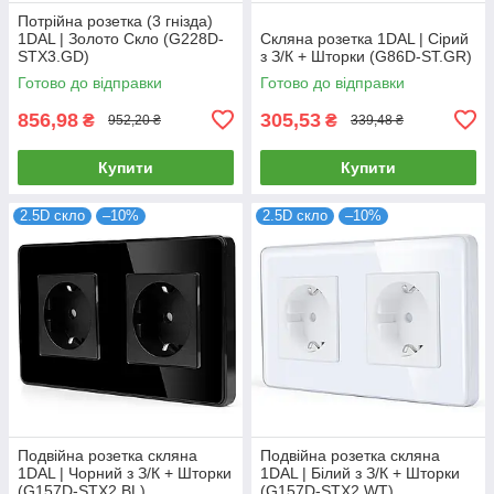
Потрійна розетка (3 гнізда)
1DAL | Золото Скло (G228D-
Скляна розетка 1DAL | Сірий
STX3.GD)
з З/К + Шторки (G86D-ST.GR)
Готово до відправки
Готово до відправки
856,98
305,53
₴
₴
952,20 ₴
339,48 ₴
Купити
Купити
2.5D скло
–10%
2.5D скло
–10%
Подвійна розетка скляна
Подвійна розетка скляна
1DAL | Чорний з З/К + Шторки
1DAL | Білий з З/К + Шторки
(G157D-STX2.BL)
(G157D-STX2.WT)