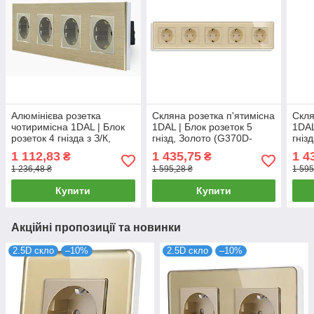
Алюмінієва розетка
Скляна розетка п'ятимісна
Скля
чотиримісна 1DAL | Блок
1DAL | Блок розеток 5
1DAL
розеток 4 гнізда з З/К,
гнізд, Золото (G370D-
гніз
Золото (A299-STX4.GD)
STX5.GD)
STX
1 112,83
1 435,75
1 4
₴
₴
1 236,48 ₴
1 595,28 ₴
1 595
Купити
Купити
Акційні пропозиції та новинки
2.5D скло
–10%
2.5D скло
–10%