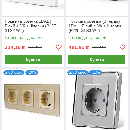
Подвійна розетка 1DAL |
Потрійна розетка (3 гнізда)
Білий з З/К + Шторки (P157-
1DAL | Білий з З/К + Шторки
STX2.WT)
(P228-STX3.WT)
Готово до відправки
Готово до відправки
324,16
481,90
₴
₴
360,18 ₴
535,44 ₴
Купити
Купити
2.5D скло
–10%
2.5D скло
–10%