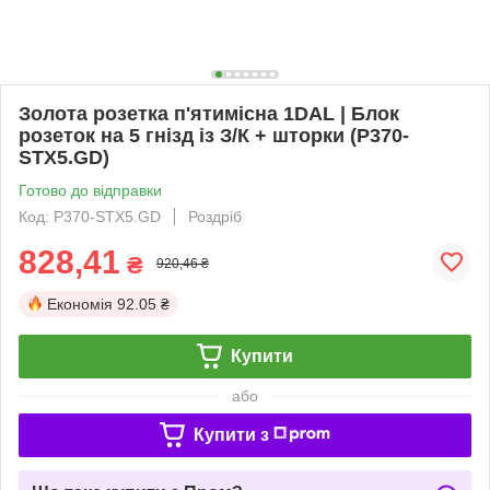
Золота розетка п'ятимісна 1DAL | Блок
розеток на 5 гнізд із З/К + шторки (P370-
STX5.GD)
Готово до відправки
Код: P370-STX5.GD
Роздріб
828,41
₴
920,46 ₴
Економія
92.05 ₴
Купити
або
Купити з