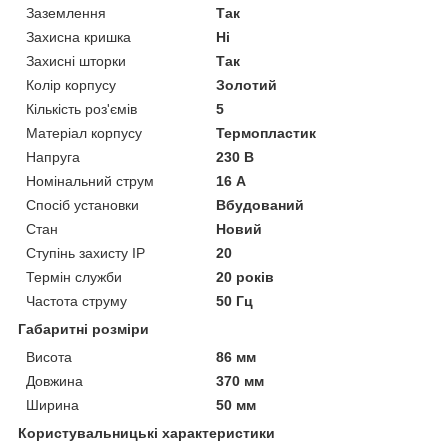
Заземлення
Так
Захисна кришка
Ні
Захисні шторки
Так
Колір корпусу
Золотий
Кількість роз'ємів
5
Матеріал корпусу
Термопластик
Напруга
230 В
Номінальний струм
16 А
Спосіб установки
Вбудований
Стан
Новий
Ступінь захисту IP
20
Термін служби
20 років
Частота струму
50 Гц
Габаритні розміри
Висота
86 мм
Довжина
370 мм
Ширина
50 мм
Користувальницькі характеристики