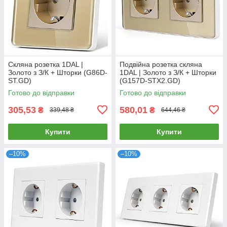
Скляна розетка 1DAL |
Подвійна розетка скляна
Золото з З/К + Шторки (G86D-
1DAL | Золото з З/К + Шторки
ST.GD)
(G157D-STX2.GD)
Готово до відправки
Готово до відправки
305,53
580,01
₴
₴
339,48 ₴
644,46 ₴
Купити
Купити
–10%
–10%