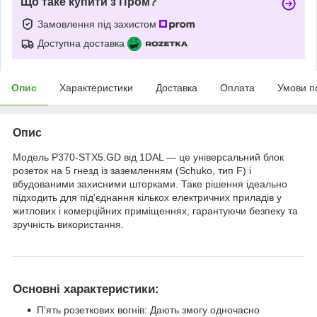
Що таке купити з Пром?
Замовлення під захистом
Доступна доставка
Опис
Характеристики
Доставка
Оплата
Умови п
Опис
Модель P370-STX5.GD від 1DAL — це універсальний блок
розеток на 5 гнезд із заземленням (Schuko, тип F) і
вбудованими захисними шторками. Таке рішення ідеально
підходить для під'єднання кількох електричних приладів у
житлових і комерційних приміщеннях, гарантуючи безпеку та
зручність використання.
Основні характеристики:
П'ять розеткових вогнів: Дають змогу одночасно