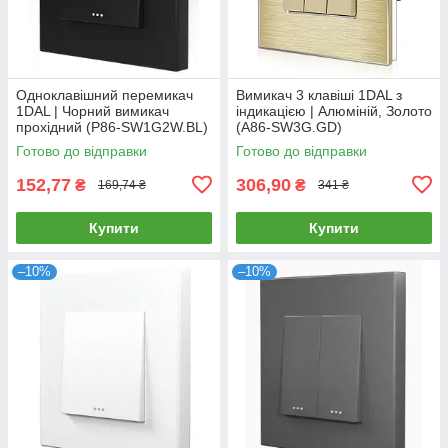
Одноклавішний перемикач
Вимикач 3 клавіші 1DAL з
1DAL | Чорний вимикач
індикацією | Алюміній, Золото
прохідний (P86-SW1G2W.BL)
(А86-SW3G.GD)
Готово до відправки
Готово до відправки
152,77
306,90
₴
₴
169,74 ₴
341 ₴
Купити
Купити
–10%
–10%