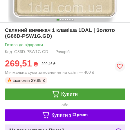
Скляний вимикач 1 клавіша 1DAL | Золото
(G86D-PSW1G.GD)
Готово до відправки
Код: G86D-PSW1G.GD
Роздріб
269,51
₴
299,46 ₴
Мінімальна сума замовлення на сайті — 400 ₴
Економія
29.95 ₴
Купити
або
Купити з