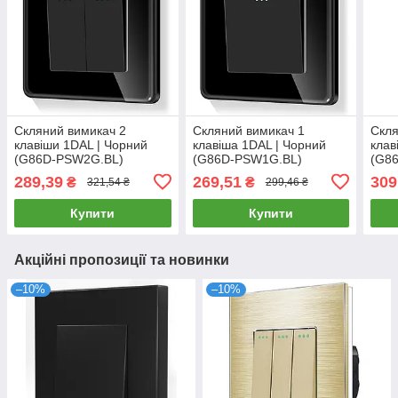
Скляний вимикач 2
Скляний вимикач 1
Скля
клавіши 1DAL | Чорний
клавіша 1DAL | Чорний
клав
(G86D-PSW2G.BL)
(G86D-PSW1G.BL)
(G8
289,39
269,51
309
₴
₴
321,54 ₴
299,46 ₴
Купити
Купити
Акційні пропозиції та новинки
–10%
–10%