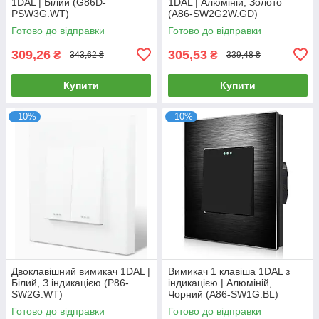
1DAL | Білий (G86D-
1DAL | Алюміній, Золото
PSW3G.WT)
(A86-SW2G2W.GD)
Готово до відправки
Готово до відправки
309,26
305,53
₴
₴
343,62 ₴
339,48 ₴
Купити
Купити
–10%
–10%
Двоклавішний вимикач 1DAL |
Вимикач 1 клавіша 1DAL з
Білий, З індикацією (P86-
індикацією | Алюміній,
SW2G.WT)
Чорний (А86-SW1G.BL)
Готово до відправки
Готово до відправки