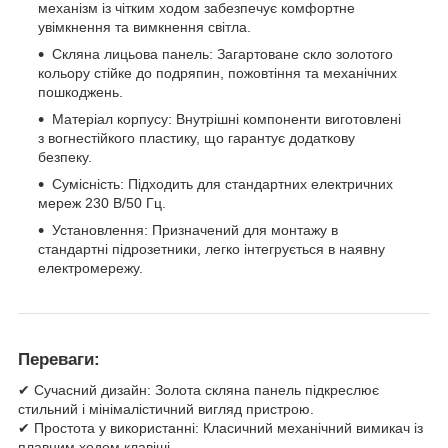
механізм із чітким ходом забезпечує комфортне
увімкнення та вимкнення світла.
Скляна лицьова панель: Загартоване скло золотого
кольору стійке до подряпин, пожовтіння та механічних
пошкоджень.
Матеріал корпусу: Внутрішні компоненти виготовлені
з вогнестійкого пластику, що гарантує додаткову
безпеку.
Сумісність: Підходить для стандартних електричних
мереж 230 В/50 Гц.
Установлення: Призначений для монтажу в
стандартні підрозетники, легко інтегрується в наявну
електромережу.
Переваги:
✔ Сучасний дизайн: Золота скляна панель підкреслює
стильний і мінімалістичний вигляд пристрою.
✔ Простота у використанні: Класичний механічний вимикач із
плавним ходом клавіші.