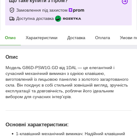
Що таке купити з Пром?
Замовлення під захистом
Доступна доставка
Опис
Характеристики
Доставка
Оплата
Умови п
Опис
Модель G86D-PSW1G.GD від 1DAL — це елегантний і
сучасний механічний вимикач з однією клавішею,
виготовлений із лицьовою панеллю з золотого загартованого
скла. Він поєднує в собі стильний зовнішній вигляд, зручність
експлуатації та довговічність, роблячи його ідеальним
вибором для сучасних інтер'єрів.
Основні характеристики:
1-клавішний механічний вимикач: Надійний клавішний