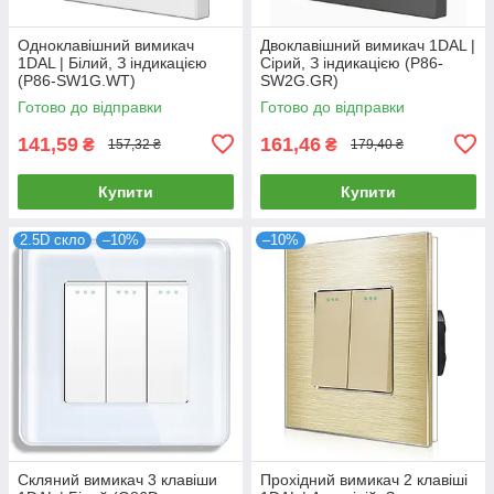
Одноклавішний вимикач
Двоклавішний вимикач 1DAL |
1DAL | Білий, З індикацією
Сірий, З індикацією (P86-
(P86-SW1G.WT)
SW2G.GR)
Готово до відправки
Готово до відправки
141,59
161,46
₴
₴
157,32 ₴
179,40 ₴
Купити
Купити
2.5D скло
–10%
–10%
Скляний вимикач 3 клавіши
Прохідний вимикач 2 клавіші