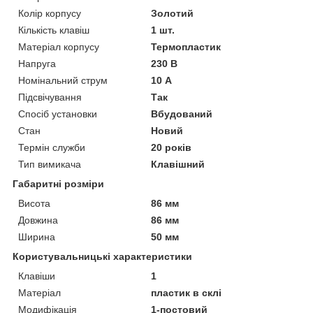
Колір корпусу
Золотий
Кількість клавіш
1 шт.
Матеріал корпусу
Термопластик
Напруга
230 В
Номінальний струм
10 А
Підсвічування
Так
Спосіб установки
Вбудований
Стан
Новий
Термін служби
20 років
Тип вимикача
Клавішний
Габаритні розміри
Висота
86 мм
Довжина
86 мм
Ширина
50 мм
Користувальницькі характеристики
Клавіши
1
Матеріал
пластик в склі
Модифікація
1-постовий