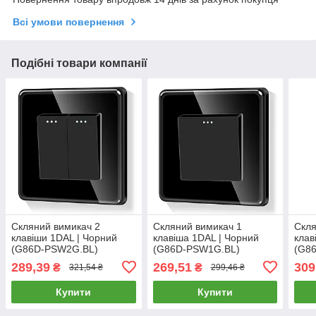
Всі умови повернення
Подібні товари компанії
Скляний вимикач 2
Скляний вимикач 1
Скля
клавіши 1DAL | Чорний
клавіша 1DAL | Чорний
клав
(G86D-PSW2G.BL)
(G86D-PSW1G.BL)
(G8
289,39
269,51
309
₴
₴
321,54 ₴
299,46 ₴
Купити
Купити