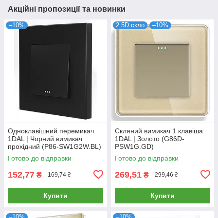
Акційні пропозиції та новинки
–10%
2.5D скло
–10%
Одноклавішний перемикач
Скляний вимикач 1 клавіша
1DAL | Чорний вимикач
1DAL | Золото (G86D-
прохідний (P86-SW1G2W.BL)
PSW1G.GD)
Готово до відправки
Готово до відправки
152,77
269,51
₴
₴
169,74 ₴
299,46 ₴
Купити
Купити
–10%
–10%