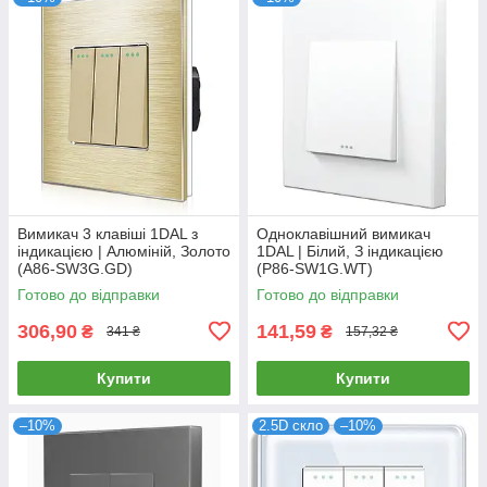
Вимикач 3 клавіші 1DAL з
Одноклавішний вимикач
індикацією | Алюміній, Золото
1DAL | Білий, З індикацією
(А86-SW3G.GD)
(P86-SW1G.WT)
Готово до відправки
Готово до відправки
306,90
141,59
₴
₴
341 ₴
157,32 ₴
Купити
Купити
–10%
2.5D скло
–10%