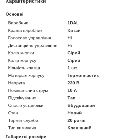
Характеристики
Основні
Виробник
1DAL
Країна виробник
Китай
Голосове управління
Ні
Дистанційне управління
Ні
Колір кнопки
Сірий
Колір корпусу
Сірий
Кількість клавіш
1 шт.
Матеріал корпусу
Термопластик
Напруга
230 В
Номінальний струм
10 А
Підсвічування
Так
Спосіб установки
Вбудований
Стан
Новий
Термін служби
20 років
Тип вимикача
Клавішний
Габаритні розміри