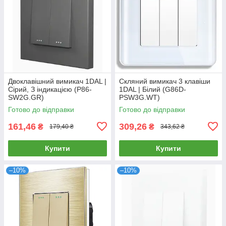
Двоклавішний вимикач 1DAL |
Скляний вимикач 3 клавіши
Сірий, З індикацією (P86-
1DAL | Білий (G86D-
SW2G.GR)
PSW3G.WT)
Готово до відправки
Готово до відправки
161,46
309,26
₴
₴
179,40 ₴
343,62 ₴
Купити
Купити
–10%
–10%