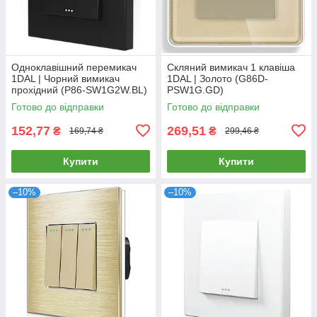
Одноклавішний перемикач
Скляний вимикач 1 клавіша
1DAL | Чорний вимикач
1DAL | Золото (G86D-
прохідний (P86-SW1G2W.BL)
PSW1G.GD)
Готово до відправки
Готово до відправки
152,77
269,51
₴
₴
169,74 ₴
299,46 ₴
Купити
Купити
–10%
–10%