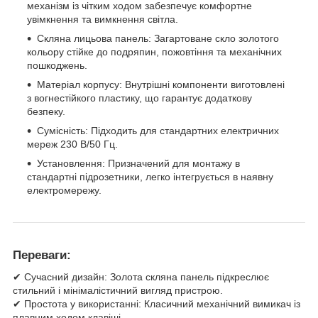
механізм із чітким ходом забезпечує комфортне
увімкнення та вимкнення світла.
Скляна лицьова панель: Загартоване скло золотого
кольору стійке до подряпин, пожовтіння та механічних
пошкоджень.
Матеріал корпусу: Внутрішні компоненти виготовлені
з вогнестійкого пластику, що гарантує додаткову
безпеку.
Сумісність: Підходить для стандартних електричних
мереж 230 В/50 Гц.
Установлення: Призначений для монтажу в
стандартні підрозетники, легко інтегрується в наявну
електромережу.
Переваги:
✔ Сучасний дизайн: Золота скляна панель підкреслює
стильний і мінімалістичний вигляд пристрою.
✔ Простота у використанні: Класичний механічний вимикач із
плавним ходом клавіші.