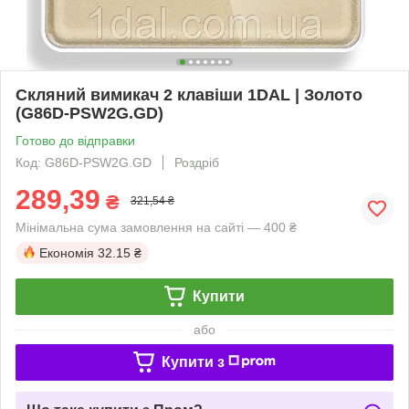
Скляний вимикач 2 клавіши 1DAL | Золото
(G86D-PSW2G.GD)
Готово до відправки
Код: G86D-PSW2G.GD
Роздріб
289,39
₴
321,54 ₴
Мінімальна сума замовлення на сайті — 400 ₴
Економія
32.15 ₴
Купити
або
Купити з