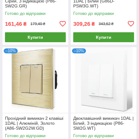
Сірий, З індикацією (P86-
1DAL | Білий (G86D-
SW2G.GR)
PSW3G.WT)
Готово до відправки
Готово до відправки
161,46
309,26
₴
₴
179,40 ₴
343,62 ₴
Купити
Купити
–10%
–10%
Прохідний вимикач 2 клавіші
Двоклавішний вимикач 1DAL |
1DAL | Алюміній, Золото
Білий, З індикацією (P86-
(A86-SW2G2W.GD)
SW2G.WT)
Готово до відправки
Готово до відправки