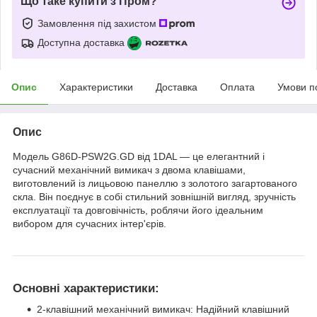
Що таке купити з Пром?
Замовлення під захистом
Доступна доставка
Опис
Характеристики
Доставка
Оплата
Умови п
Опис
Модель G86D-PSW2G.GD від 1DAL — це елегантний і
сучасний механічний вимикач з двома клавішами,
виготовлений із лицьовою панеллю з золотого загартованого
скла. Він поєднує в собі стильний зовнішній вигляд, зручність
експлуатації та довговічність, роблячи його ідеальним
вибором для сучасних інтер'єрів.
Основні характеристики:
2-клавішний механічний вимикач: Надійний клавішний