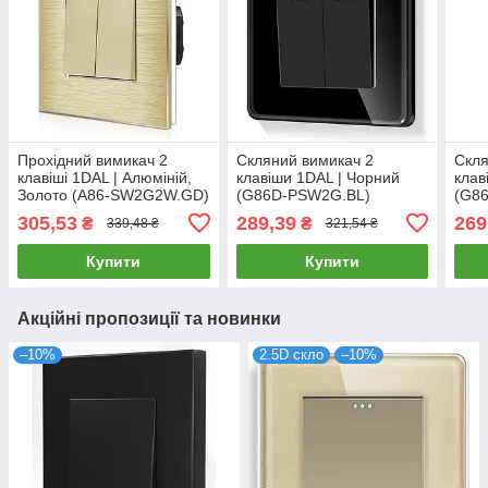
Прохідний вимикач 2
Скляний вимикач 2
Скля
клавіші 1DAL | Алюміній,
клавіши 1DAL | Чорний
клав
Золото (A86-SW2G2W.GD)
(G86D-PSW2G.BL)
(G8
305,53
289,39
269
₴
₴
339,48 ₴
321,54 ₴
Купити
Купити
Акційні пропозиції та новинки
–10%
2.5D скло
–10%