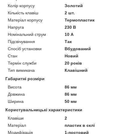
Колір корпусу
Золотий
Кількість клавіш
2 шт.
Матеріал корпусу
Термопластик
Напруга
230 В
Номінальний струм
10 А
Підсвічування
Так
Спосіб установки
Вбудований
Стан
Новий
Термін служби
20 років
Тип вимикача
Клавішний
Габаритні розміри
Висота
86 мм
Довжина
86 мм
Ширина
50 мм
Користувальницькі характеристики
Клавіши
2
Матеріал
пластик в склі
Модифікація
1-постовий