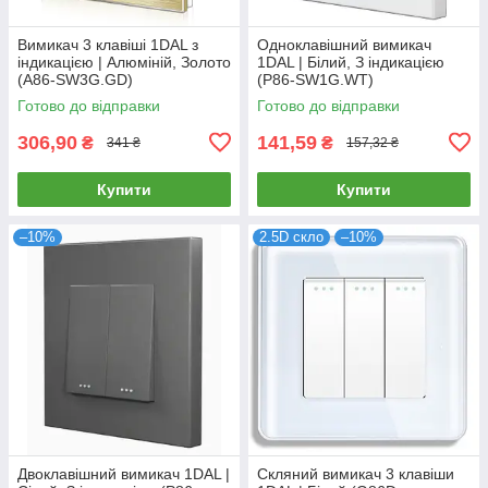
Вимикач 3 клавіші 1DAL з
Одноклавішний вимикач
індикацією | Алюміній, Золото
1DAL | Білий, З індикацією
(А86-SW3G.GD)
(P86-SW1G.WT)
Готово до відправки
Готово до відправки
306,90
141,59
₴
₴
341 ₴
157,32 ₴
Купити
Купити
–10%
2.5D скло
–10%
Двоклавішний вимикач 1DAL |
Скляний вимикач 3 клавіши