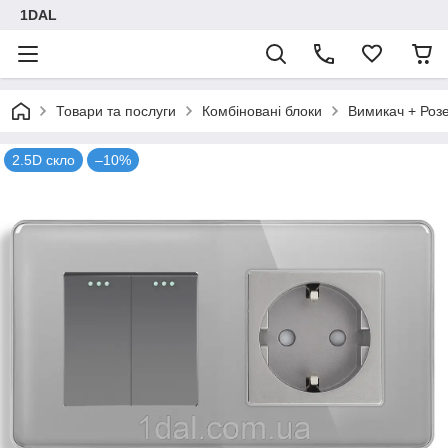
1DAL
Товари та послуги
Комбіновані блоки
Вимикач + Роз
2.5D скло
–10%