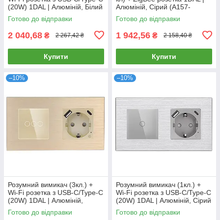
(20W) 1DAL | Алюміній, Білий
Алюміній, Сірий (A157-
(A157-GSW2G.WF-
GSW2G.ZB-ST.ZB.GR)
Готово до відправки
Готово до відправки
STUTC.WF.WT)
2 040,68
1 942,56
₴
₴
2 267,42 ₴
2 158,40 ₴
Купити
Купити
–10%
–10%
Розумний вимикач (3кл.) +
Розумний вимикач (1кл.) +
Wi-Fi розетка з USB-C/Type-C
Wi-Fi розетка з USB-C/Type-C
(20W) 1DAL | Алюміній,
(20W) 1DAL | Алюміній, Сірий
Золото (A157-GSW3G.WF-
(A157-GSW1G.WF-
Готово до відправки
Готово до відправки
STUTC.WF.GD)
STUTC.WF.GR)