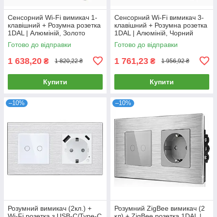
Сенсорний Wi-Fi вимикач 1-
Сенсорний Wi-Fi вимикач 3-
клавішний + Розумна розетка
клавішний + Розумна розетка
1DAL | Алюміній, Золото
1DAL | Алюміній, Чорний
(A157-GSW1G.WF-ST.WF.GD)
(A157-GSW3G.WF-ST.WF.BL)
Готово до відправки
Готово до відправки
1 638,20
1 761,23
₴
₴
1 820,22 ₴
1 956,92 ₴
Купити
Купити
–10%
–10%
Розумний вимикач (2кл.) +
Розумний ZigBee вимикач (2
Wi-Fi розетка з USB-C/Type-C
кл) + ZigBee розетка 1DAL |