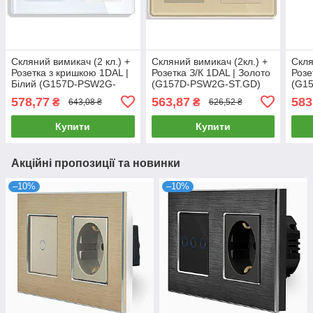
Скляний вимикач (2 кл.) +
Скляний вимикач (2кл.) +
Скля
Розетка з кришкою 1DAL |
Розетка З/К 1DAL | Золото
Розе
Білий (G157D-PSW2G-
(G157D-PSW2G-ST.GD)
(G1
STCR.WT)
578,77
563,87
583
₴
₴
643,08 ₴
626,52 ₴
Купити
Купити
Акційні пропозиції та новинки
–10%
–10%