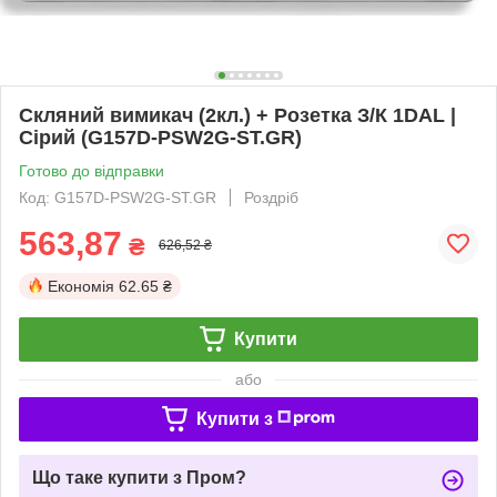
Скляний вимикач (2кл.) + Розетка З/К 1DAL |
Сірий (G157D-PSW2G-ST.GR)
Готово до відправки
Код: G157D-PSW2G-ST.GR
Роздріб
563,87
₴
626,52 ₴
Економія
62.65 ₴
Купити
або
Купити з
Що таке купити з Пром?