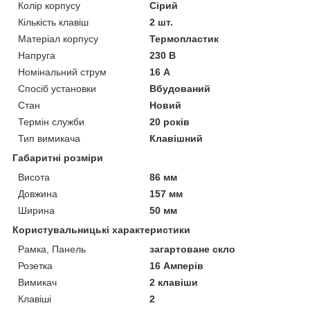
Колір корпусу
Сірий
Кількість клавіш
2 шт.
Матеріал корпусу
Термопластик
Напруга
230 В
Номінальний струм
16 А
Спосіб установки
Вбудований
Стан
Новий
Термін служби
20 років
Тип вимикача
Клавішний
Габаритні розміри
Висота
86 мм
Довжина
157 мм
Ширина
50 мм
Користувальницькі характеристики
Рамка, Панель
загартоване скло
Розетка
16 Амперів
Вимикач
2 клавіши
Клавіші
2