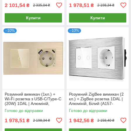
2 101,54
1 978,51
₴
₴
2 335,04 ₴
2 198,34 ₴
Купити
Купити
–10%
–10%
Розумний вимикач (1кл.) +
Розумний ZigBee вимикач (2
Wi-Fi розетка з USB-C/Type-C
кл.) + ZigBee розетка 1DAL |
(20W) 1DAL | Алюміній,
Алюміній, Білий (A157-
Золото (A157-GSW1G.WF-
GSW2G.ZB-ST.ZB.WT)
Готово до відправки
Готово до відправки
STUTC.WF.GD)
1 978,51
1 942,56
₴
₴
2 198,34 ₴
2 158,40 ₴