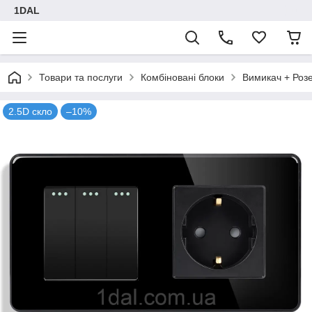
1DAL
Товари та послуги
Комбіновані блоки
Вимикач + Роз
2.5D скло
–10%