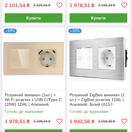
2 101,54
1 978,51
₴
₴
2 335,04 ₴
2 198,34 ₴
Купити
Купити
–10%
–10%
Розумний вимикач (1кл.) +
Розумний ZigBee вимикач (2
Wi-Fi розетка з USB-C/Type-C
кл.) + ZigBee розетка 1DAL |
(20W) 1DAL | Алюміній,
Алюміній, Білий (A157-
Золото (A157-GSW1G.WF-
GSW2G.ZB-ST.ZB.WT)
Готово до відправки
Готово до відправки
STUTC.WF.GD)
1 978,51
1 942,56
₴
₴
2 198,34 ₴
2 158,40 ₴