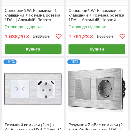
Сенсорний Wi-Fi вимикач 1-
Сенсорний Wi-Fi вимикач 3-
клавішний + Розумна розетка
клавішний + Розумна розетка
1DAL | Алюміній, Золото
1DAL | Алюміній, Чорний
(A157-GSW1G.WF-ST.WF.GD)
(A157-GSW3G.WF-ST.WF.BL)
Готово до відправки
Готово до відправки
1 638,20
1 761,23
₴
₴
1 820,22 ₴
1 956,92 ₴
Купити
Купити
–10%
–10%
Розумний вимикач (2кл.) +
Розумний ZigBee вимикач (2
Wi-Fi розетка з USB-C/Type-C
кл) + ZigBee розетка 1DAL |