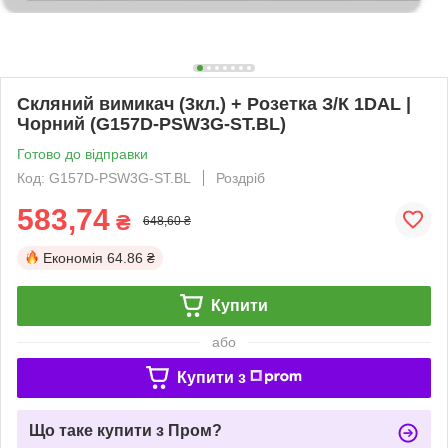
Скляний вимикач (3кл.) + Розетка З/К 1DAL |
Чорний (G157D-PSW3G-ST.BL)
Готово до відправки
Код: G157D-PSW3G-ST.BL
Роздріб
583,74
₴
648,60 ₴
Економія
64.86 ₴
Купити
або
Купити з
Що таке купити з Пром?