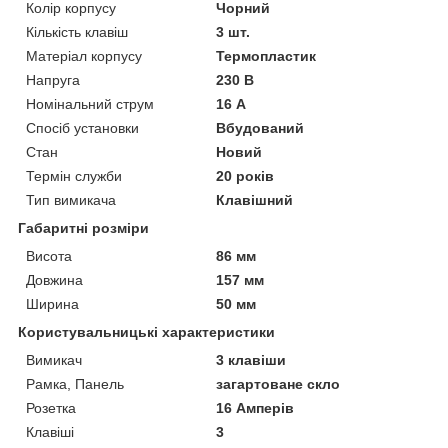
Колір корпусу
Чорний
Кількість клавіш
3 шт.
Матеріал корпусу
Термопластик
Напруга
230 В
Номінальний струм
16 А
Спосіб установки
Вбудований
Стан
Новий
Термін служби
20 років
Тип вимикача
Клавішний
Габаритні розміри
Висота
86 мм
Довжина
157 мм
Ширина
50 мм
Користувальницькі характеристики
Вимикач
3 клавіши
Рамка, Панель
загартоване скло
Розетка
16 Амперів
Клавіші
3