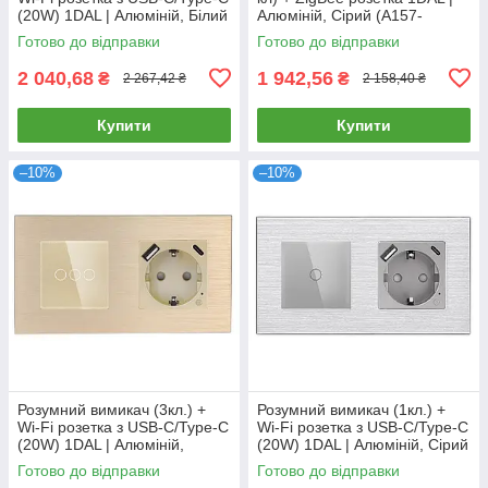
(20W) 1DAL | Алюміній, Білий
Алюміній, Сірий (A157-
(A157-GSW2G.WF-
GSW2G.ZB-ST.ZB.GR)
Готово до відправки
Готово до відправки
STUTC.WF.WT)
2 040,68
1 942,56
₴
₴
2 267,42 ₴
2 158,40 ₴
Купити
Купити
–10%
–10%
Розумний вимикач (3кл.) +
Розумний вимикач (1кл.) +
Wi-Fi розетка з USB-C/Type-C
Wi-Fi розетка з USB-C/Type-C
(20W) 1DAL | Алюміній,
(20W) 1DAL | Алюміній, Сірий
Золото (A157-GSW3G.WF-
(A157-GSW1G.WF-
Готово до відправки
Готово до відправки
STUTC.WF.GD)
STUTC.WF.GR)