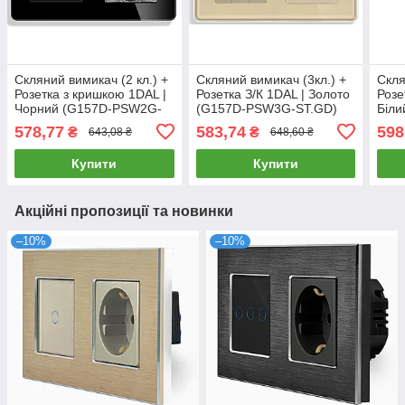
Скляний вимикач (2 кл.) +
Скляний вимикач (3кл.) +
Скля
Розетка з кришкою 1DAL |
Розетка З/К 1DAL | Золото
Розе
Чорний (G157D-PSW2G-
(G157D-PSW3G-ST.GD)
Біл
STCR.BL)
STC
578,77
583,74
598
₴
₴
643,08 ₴
648,60 ₴
Купити
Купити
Акційні пропозиції та новинки
–10%
–10%