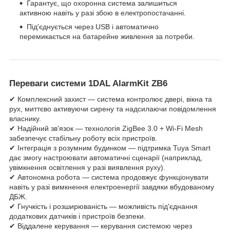
Гарантує, що охоронна система залишиться
активною навіть у разі збою в електропостачанні.
Під'єднується через USB і автоматично
перемикається на батарейне живлення за потреби.
Переваги системи 1DAL AlarmKit ZB6
✔ Комплексний захист — система контролює двері, вікна та
рух, миттєво активуючи сирену та надсилаючи повідомлення
власнику.
✔ Надійний зв'язок — технологія ZigBee 3.0 + Wi-Fi Mesh
забезпечує стабільну роботу всіх пристроїв.
✔ Інтеграція з розумним будинком — підтримка Tuya Smart
дає змогу настроювати автоматичні сценарії (наприклад,
увімкнення освітлення у разі виявлення руху).
✔ Автономна робота — система продовжує функціонувати
навіть у разі вимкнення електроенергії завдяки вбудованому
ДБЖ.
✔ Гнучкість і розширюваність — можливість під'єднання
додаткових датчиків і пристроїв безпеки.
✔ Віддалене керування — керування системою через