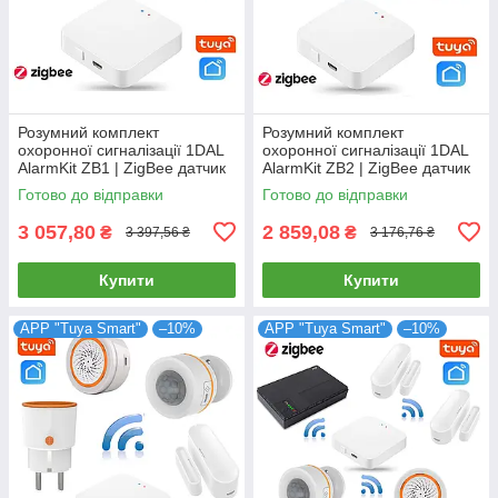
Розумний комплект
Розумний комплект
охоронної сигналізації 1DAL
охоронної сигналізації 1DAL
AlarmKit ZB1 | ZigBee датчик
AlarmKit ZB2 | ZigBee датчик
руху з сиреною + хаб | АРР
відкриття з сиреною + хаб |
Готово до відправки
Готово до відправки
"Tuya"
АРР "Tuya"
3 057,80
2 859,08
₴
₴
3 397,56 ₴
3 176,76 ₴
Купити
Купити
APP "Tuya Smart"
–10%
APP "Tuya Smart"
–10%