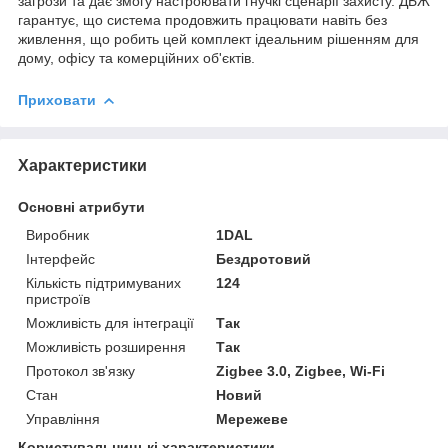
загрози та дає змогу настроювати гнучкі сценарії захисту. ДБЖ
гарантує, що система продовжить працювати навіть без
живлення, що робить цей комплект ідеальним рішенням для
дому, офісу та комерційних об'єктів.
Приховати
Характеристики
Основні атрибути
Виробник
1DAL
Інтерфейс
Бездротовий
Кількість підтримуваних
124
пристроїв
Можливість для інтеграції
Так
Можливість розширення
Так
Протокол зв'язку
Zigbee 3.0, Zigbee, Wi-Fi
Стан
Новий
Управління
Мережеве
Користувальницькі характеристики