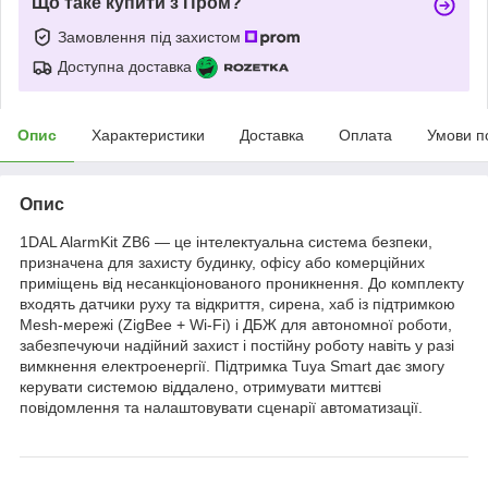
Що таке купити з Пром?
Замовлення під захистом
Доступна доставка
Опис
Характеристики
Доставка
Оплата
Умови п
Опис
1DAL AlarmKit ZB6 — це інтелектуальна система безпеки,
призначена для захисту будинку, офісу або комерційних
приміщень від несанкціонованого проникнення. До комплекту
входять датчики руху та відкриття, сирена, хаб із підтримкою
Mesh-мережі (ZigBee + Wi-Fi) і ДБЖ для автономної роботи,
забезпечуючи надійний захист і постійну роботу навіть у разі
вимкнення електроенергії. Підтримка Tuya Smart дає змогу
керувати системою віддалено, отримувати миттєві
повідомлення та налаштовувати сценарії автоматизації.