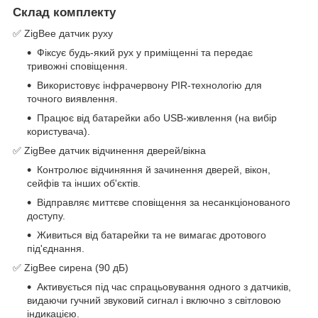
Склад комплекту
✅ ZigBee датчик руху
Фіксує будь-який рух у приміщенні та передає
тривожні сповіщення.
Використовує інфрачервону PIR-технологію для
точного виявлення.
Працює від батарейки або USB-живлення (на вибір
користувача).
✅ ZigBee датчик відчинення дверей/вікна
Контролює відчиняння й зачинення дверей, вікон,
сейфів та інших об'єктів.
Відправляє миттєве сповіщення за несанкціонованого
доступу.
Живиться від батарейки та не вимагає дротового
під'єднання.
✅ ZigBee сирена (90 дБ)
Активується під час спрацьовування одного з датчиків,
видаючи гучний звуковий сигнал і включно з світловою
індикацією.