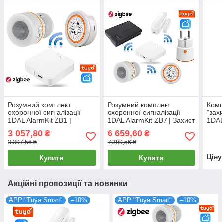
Розумний комплект
Розумний комплект
Комп
охоронної сигналізації
охоронної сигналізації
"зах
1DAL AlarmKit ZB1 |
1DAL AlarmKit ZB7 | Захист
1DAL
ZigBee датчик руху з
від проникнення в будинок
Розу
3 057,80
6 659,60
₴
₴
сиреною + хаб | АРР
| Tuya ZigBee
відк
3 397,56 ₴
7 399,56 ₴
"Tuya"
Цін
Купити
Купити
Акційні пропозиції та новинки
APP "Tuya Smart"
–10%
APP "Tuya Smart"
–10%