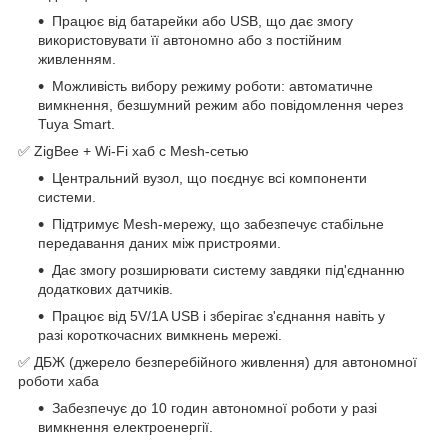
Працює від батарейки або USB, що дає змогу
використовувати її автономно або з постійним
живленням.
Можливість вибору режиму роботи: автоматичне
вимкнення, безшумний режим або повідомлення через
Tuya Smart.
✅ ZigBee + Wi-Fi хаб с Mesh-сетью
Центральний вузол, що поєднує всі компоненти
системи.
Підтримує Mesh-мережу, що забезпечує стабільне
передавання даних між пристроями.
Дає змогу розширювати систему завдяки під'єднанню
додаткових датчиків.
Працює від 5V/1A USB і зберігає з'єднання навіть у
разі короткочасних вимкнень мережі.
✅ ДБЖ (джерело безперебійного живлення) для автономної
роботи хаба
Забезпечує до 10 годин автономної роботи у разі
вимкнення електроенергії.