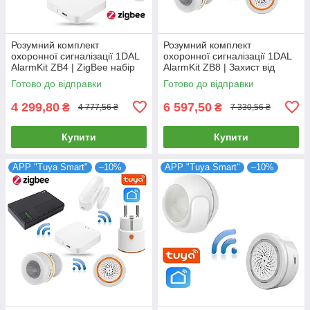
Розумний комплект
Розумний комплект
охоронної сигналізації 1DAL
охоронної сигналізації 1DAL
AlarmKit ZB4 | ZigBee набір
AlarmKit ZB8 | Захист від
для захисту від проникнення
проникнення в будинок |
Готово до відправки
Готово до відправки
в дім | Tuya
Tuya ZigBee
4 299,80
6 597,50
₴
₴
4 777,56 ₴
7 330,56 ₴
Купити
Купити
APP "Tuya Smart"
–10%
APP "Tuya Smart"
–10%