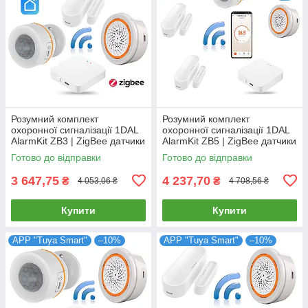
Розумний комплект
Розумний комплект
охоронної сигналізації 1DAL
охоронної сигналізації 1DAL
AlarmKit ZB3 | ZigBee датчики
AlarmKit ZB5 | ZigBee датчики
захисту від проникнення в
захисту від проникнення в
Готово до відправки
Готово до відправки
будинок | APP Tuya
дім | Tuya
3 647,75
4 237,70
₴
₴
4 053,06 ₴
4 708,56 ₴
Купити
Купити
APP "Tuya Smart"
–10%
APP "Tuya Smart"
–10%