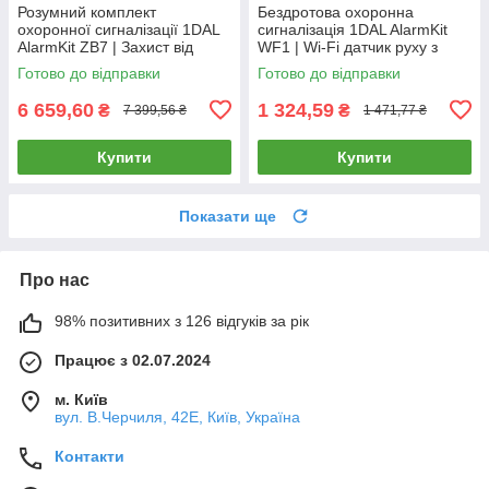
Розумний комплект
Бездротова охоронна
охоронної сигналізації 1DAL
сигналізація 1DAL AlarmKit
AlarmKit ZB7 | Захист від
WF1 | Wi-Fi датчик руху з
проникнення в будинок |
сиреною | АРР "Tuya Smart"
Готово до відправки
Готово до відправки
Tuya ZigBee
6 659,60
1 324,59
₴
₴
7 399,56 ₴
1 471,77 ₴
Купити
Купити
Показати ще
Про нас
98% позитивних з 126 відгуків за рік
Працює з 02.07.2024
м. Київ
вул. В.Черчиля, 42Е, Київ, Україна
Контакти