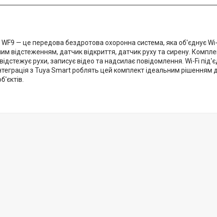
 WF9 — це передова бездротова охоронна система, яка об'єднує Wi-
им відстеженням, датчик відкриття, датчик руху та сирену. Компле
ідстежує рухи, записує відео та надсилає повідомлення. Wi-Fi під'
нтеграція з Tuya Smart роблять цей комплект ідеальним рішенням д
б'єктів.