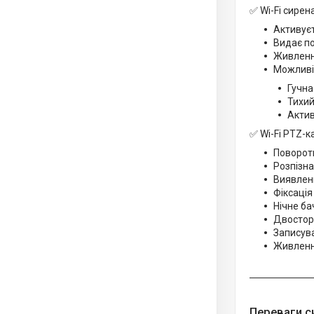
✅ Wi-Fi сирен
Активуєт
Видає по
Живлення
Можливі
Гучна
Тихий
Актив
✅ Wi-Fi PTZ-
Поворот
Розпізна
Виявленн
Фіксація
Нічне ба
Двосторо
Записува
Живлення
Переваги с