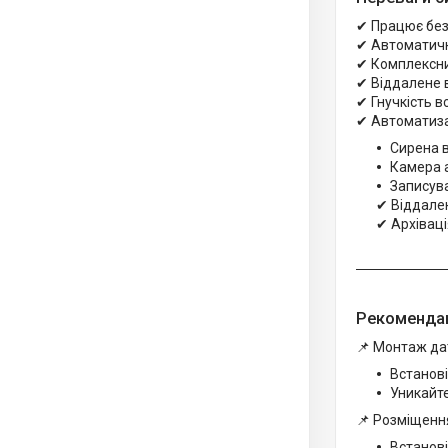
✔ Працює без 
✔ Автоматичне
✔ Комплексний
✔ Віддалене 
✔ Гнучкість 
✔ Автоматизац
Сирена в
Камера а
Записува
✔ Віддален
✔ Архіваці
Рекомендац
📌 Монтаж да
Встанові
Уникайте
📌 Розміщенн
Встанові