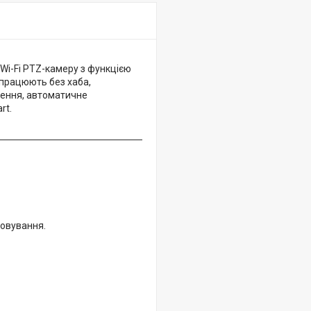
Wi-Fi PTZ-камеру з функцією
ї працюють без хаба,
нення, автоматичне
rt.
ьовування.