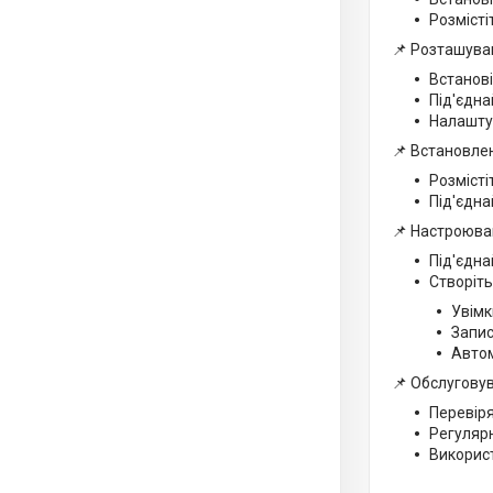
Розмісті
📌 Розташува
Встанові
Під'єдна
Налаштуй
📌 Встановле
Розмісті
Під'єдна
📌 Настроюва
Під'єднай
Створіть
Увімк
Запис
Автом
📌 Обслугову
Перевіря
Регулярн
Використ