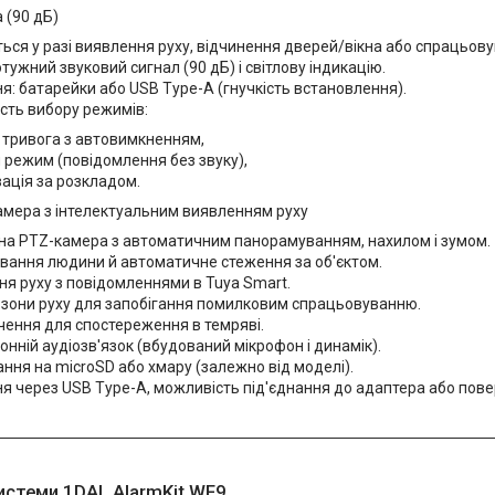
а (90 дБ)
ься у разі виявлення руху, відчинення дверей/вікна або спрацьов
тужний звуковий сигнал (90 дБ) і світлову індикацію.
: батарейки або USB Type-A (гнучкість встановлення).
сть вибору режимів:
 тривога з автовимкненням,
 режим (повідомлення без звуку),
ація за розкладом.
камера з інтелектуальним виявленням руху
на PTZ-камера з автоматичним панорамуванням, нахилом і зумом.
вання людини й автоматичне стеження за об'єктом.
я руху з повідомленнями в Tuya Smart.
 зони руху для запобігання помилковим спрацьовуванню.
чення для спостереження в темряві.
нній аудіозв'язок (вбудований мікрофон і динамік).
ння на microSD або хмару (залежно від моделі).
 через USB Type-A, можливість під'єднання до адаптера або пове
истеми 1DAL AlarmKit WF9