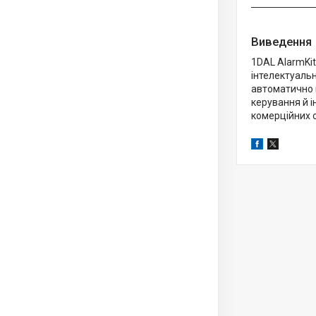
Виведення
1DAL AlarmKit
інтелектуальн
автоматично в
керування й і
комерційних о