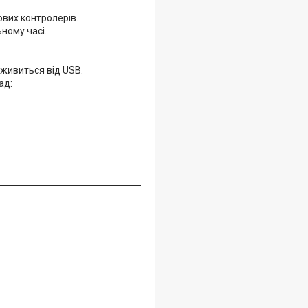
ових контролерів.
ному часі.
 живиться від USB.
ад: