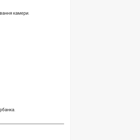
ування камери.
рбанка.