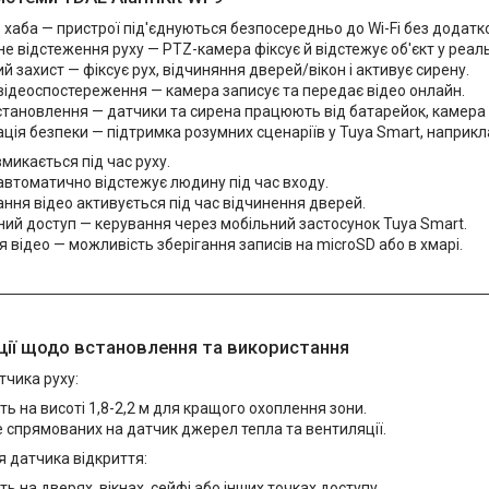
хаба — пристрої під'єднуються безпосередньо до Wi-Fi без додатк
 відстеження руху — PTZ-камера фіксує й відстежує об'єкт у реаль
 захист — фіксує рух, відчиняння дверей/вікон і активує сирену.
відеоспостереження — камера записує та передає відео онлайн.
встановлення — датчики та сирена працюють від батарейок, камера
ія безпеки — підтримка розумних сценаріїв у Tuya Smart, наприкл
микається під час руху.
втоматично відстежує людину під час входу.
ння відео активується під час відчинення дверей.
ий доступ — керування через мобільний застосунок Tuya Smart.
я відео — можливість зберігання записів на microSD або в хмарі.
ії щодо встановлення та використання
тчика руху:
ть на висоті 1,8-2,2 м для кращого охоплення зони.
 спрямованих на датчик джерел тепла та вентиляції.
я датчика відкриття:
ть на дверях, вікнах, сейфі або інших точках доступу.