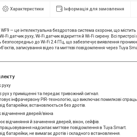
Характеристики
Інформація для замовлення
 WF9 — це інтелектуальна бездротова система охорони, що містить 
Wi-Fi датчик руху, Wi-Fi датчик відкриття й Wi-Fi сирену. Всі пристро
ь безпосередньо до Wi-Fi 2.4 ГГц, що забезпечує виявлення проник
б'єктів, записування відео та миттєві повідомлення через Tuya Sma
плекту
к руху
 рух у приміщенні та передає тривожний сигнал.
овує інфрачервону PIR-технологію, що виключає помилкові спрац
ід батарейки, встановлюється без дротів.
к відчинення дверей/вікна
є відчиняння й зачинення дверей, вікон, сейфів.
спрацьовування надсилає миттєве повідомлення в Tuya Smart.
ід батарейки, не вимагає дротів і складного встановлення.