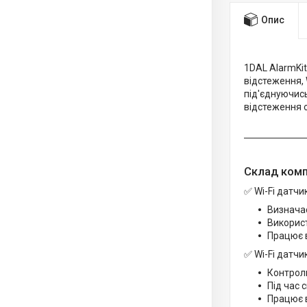
Опис
1DAL AlarmKit
відстеження, 
під'єднуючис
відстеження о
Склад ком
✅ Wi-Fi датчи
Визначає
Використ
Працює в
✅ Wi-Fi датчи
Контролю
Під час 
Працює в