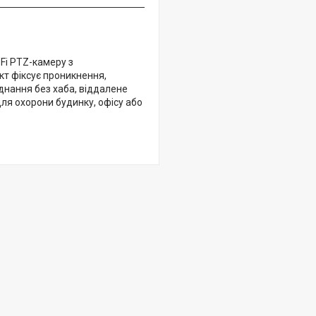
Fi PTZ-камеру з
кт фіксує проникнення,
єднання без хаба, віддалене
ля охорони будинку, офісу або