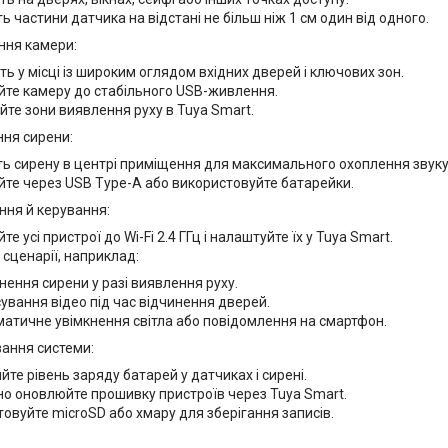
ть частини датчика на відстані не більш ніж 1 см один від одного.
ння камери:
ть у місці із широким оглядом вхідних дверей і ключових зон.
йте камеру до стабільного USB-живлення.
те зони виявлення руху в Tuya Smart.
ння сирени:
ть сирену в центрі приміщення для максимального охоплення звуку
йте через USB Type-A або використовуйте батарейки.
ння й керування:
те усі пристрої до Wi-Fi 2.4 ГГц і налаштуйте їх у Tuya Smart.
 сценарії, наприклад:
нення сирени у разі виявлення руху.
ування відео під час відчинення дверей.
атичне увімкнення світла або повідомлення на смартфон.
вання системи:
йте рівень заряду батарей у датчиках і сирені.
о оновлюйте прошивку пристроїв через Tuya Smart.
овуйте microSD або хмару для зберігання записів.