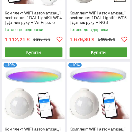
Комплект WIFI автоматизації
Комплект WIFI автоматизації
освітлення 1DAL LightKit WF4
освітлення 1DAL LightKit WF5
| Датчик руху + Wi-Fi реле
| Датчик руху + RGB
освітлення | APP "Tuya"
світильник 24 W | APP "Tuya"
Готово до відправки
Готово до відправки
1 112,21
1 679,80
₴
₴
1 235,79 ₴
1 866,45 ₴
Купити
Купити
–10%
–10%
Комплект WIFI автоматизації
Комплект WIFI автоматизації