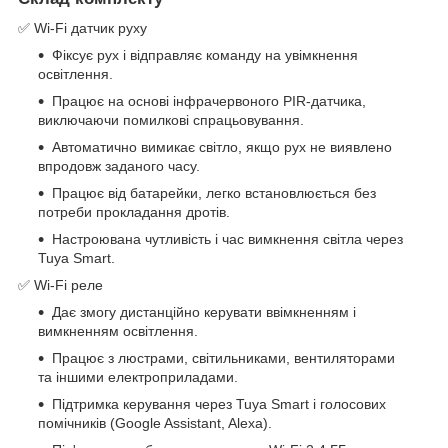
✅ Wi-Fi датчик руху
Фіксує рух і відправляє команду на увімкнення
освітлення.
Працює на основі інфрачервоного PIR-датчика,
виключаючи помилкові спрацьовування.
Автоматично вимикає світло, якщо рух не виявлено
впродовж заданого часу.
Працює від батарейки, легко встановлюється без
потреби прокладання дротів.
Настроювана чутливість і час вимкнення світла через
Tuya Smart.
✅ Wi-Fi реле
Дає змогу дистанційно керувати ввімкненням і
вимкненням освітлення.
Працює з люстрами, світильниками, вентиляторами
та іншими електроприладами.
Підтримка керування через Tuya Smart і голосових
помічників (Google Assistant, Alexa).