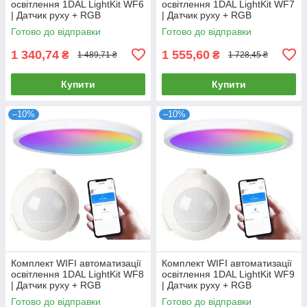
освітлення 1DAL LightKit WF6
освітлення 1DAL LightKit WF7
| Датчик руху + RGB
| Датчик руху + RGB
світильник 6 W | APP "Tuya"
світильник 12 W | APP "Tuya"
Готово до відправки
Готово до відправки
1 340,74
1 555,60
₴
₴
1 489,71 ₴
1 728,45 ₴
Купити
Купити
–10%
–10%
Комплект WIFI автоматизації
Комплект WIFI автоматизації
освітлення 1DAL LightKit WF8
освітлення 1DAL LightKit WF9
| Датчик руху + RGB
| Датчик руху + RGB
світильник 18 W | APP "Tuya"
світильник 24 W | APP "Tuya"
Готово до відправки
Готово до відправки