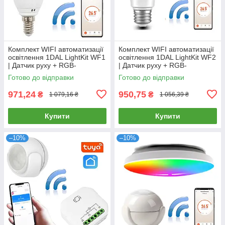
Комплект WIFI автоматизації
Комплект WIFI автоматизації
освітлення 1DAL LightKit WF1
освітлення 1DAL LightKit WF2
| Датчик руху + RGB-
| Датчик руху + RGB-
лампочка | APP "Tuya Smart"
лампочка E27 | APP "Tuya"
Готово до відправки
Готово до відправки
971,24
950,75
₴
₴
1 079,16 ₴
1 056,39 ₴
Купити
Купити
–10%
–10%