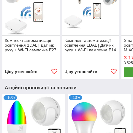
Комплект автоматизації
Комплект автоматизації
Smar
освітлення 1DAL | Датчик
освітлення 1DAL | Датчик
осві
руху + Wi-Fi лампочка E27
руху + Wi-Fi лампочка E14
MIX0
+ Хаб | Tuya + ZigBee
+ Хаб | Tuya + ZigBee
прис
3 1
реле
3 525
"Tuy
Ціну уточнюйте
Ціну уточнюйте
Акційні пропозиції та новинки
–10%
–10%