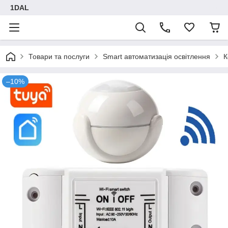
1DAL
Товари та послуги
Smart автоматизація освітлення
К
–10%