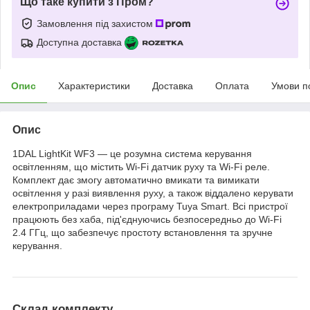
Що таке купити з Пром?
Замовлення під захистом
Доступна доставка
Опис
Характеристики
Доставка
Оплата
Умови п
Опис
1DAL LightKit WF3 — це розумна система керування
освітленням, що містить Wi-Fi датчик руху та Wi-Fi реле.
Комплект дає змогу автоматично вмикати та вимикати
освітлення у разі виявлення руху, а також віддалено керувати
електроприладами через програму Tuya Smart. Всі пристрої
працюють без хаба, під'єднуючись безпосередньо до Wi-Fi
2.4 ГГц, що забезпечує простоту встановлення та зручне
керування.
Склад комплекту