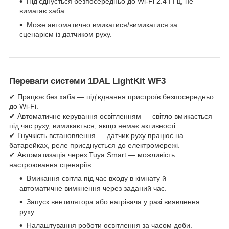
Під'єднується безпосередньо до Wi-Fi 2.4 ГГц, не
вимагає хаба.
Може автоматично вмикатися/вимикатися за
сценарієм із датчиком руху.
Переваги системи 1DAL LightKit WF3
✔ Працює без хаба — під'єднання пристроїв безпосередньо
до Wi-Fi.
✔ Автоматичне керування освітленням — світло вмикається
під час руху, вимикається, якщо немає активності.
✔ Гнучкість встановлення — датчик руху працює на
батарейках, реле приєднується до електромережі.
✔ Автоматизація через Tuya Smart — можливість
настроювання сценаріїв:
Вмикання світла під час входу в кімнату й
автоматичне вимкнення через заданий час.
Запуск вентилятора або нагрівача у разі виявлення
руху.
Налаштування роботи освітлення за часом доби.